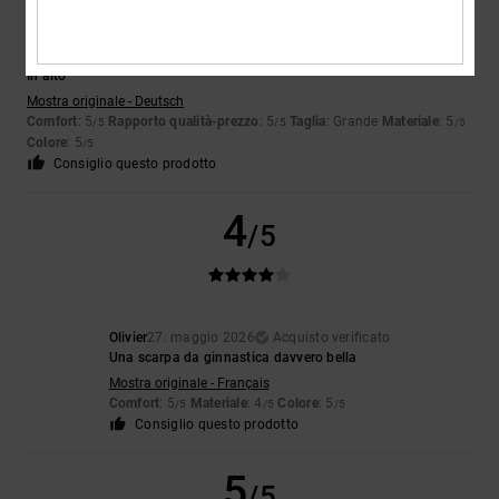
Danny
31. maggio 2026
Acquisto verificato
In alto
Mostra originale - Deutsch
Comfort
: 5
Rapporto qualità-prezzo
: 5
Taglia
: Grande
Materiale
: 5
/5
/5
/5
Colore
: 5
/5
Consiglio questo prodotto
4
/5
Olivier
27. maggio 2026
Acquisto verificato
Una scarpa da ginnastica davvero bella
Mostra originale - Français
Comfort
: 5
Materiale
: 4
Colore
: 5
/5
/5
/5
Consiglio questo prodotto
5
/5