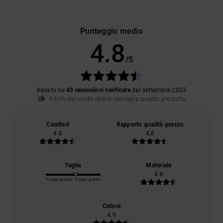
Punteggio medio
4.8
/5
basato su
43 recensioni verificate
dal settembre 2025
Il 86% dei nostri clienti consiglia questo prodotto
Comfort
Rapporto qualità-prezzo
4.8
4.8
Taglia
Materiale
4.8
Troppo piccolo
Troppo grande
Colore
4.9