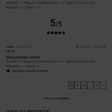
Comfort
: 5
Rapporto qualità-prezzo
: 4
Taglia
: Taglia perfetta
/5
/5
Materiale
: 5
Colore
: 5
/5
/5
5
/5
Luka
1. aprile 2026
Acquisto verificato
10/10
Mostra originale - English
Comfort
: 5
Rapporto qualità-prezzo
: 5
Taglia
: Taglia perfetta
/5
/5
Materiale
: 5
Colore
: 5
/5
/5
Consiglio questo prodotto
1
2
3
...
5
>
Verificato da
TrustVille