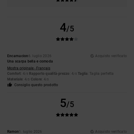
4
/5
Encarnacion
6. luglio 2026
Acquisto verificato
Una scarpa bella e comoda
Mostra originale - Français
Comfort
: 4
Rapporto qualità-prezzo
: 4
Taglia
: Taglia perfetta
/5
/5
Materiale
: 4
Colore
: 4
/5
/5
Consiglio questo prodotto
5
/5
Ramon
1. luglio 2026
Acquisto verificato