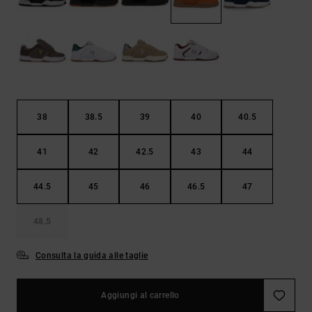
Borse e
risposte
zaini
alle
domande
più
Cinture e
frequenti e
portamonete
accedi al
nostro
modulo di
contatto.
38
38.5
39
40
40.5
Consulta
le FAQ
41
42
42.5
43
44
44.5
45
46
46.5
47
48.5
Consulta la guida alle taglie
Aggiungi al carrello