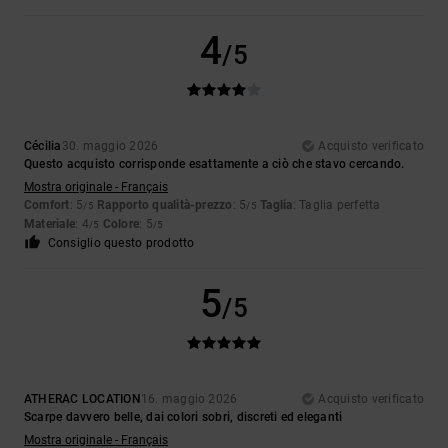
4
/5
Cécilia
30. maggio 2026
Acquisto verificato
Questo acquisto corrisponde esattamente a ciò che stavo cercando.
Mostra originale - Français
Comfort
: 5
Rapporto qualità-prezzo
: 5
Taglia
: Taglia perfetta
/5
/5
Materiale
: 4
Colore
: 5
/5
/5
Consiglio questo prodotto
5
/5
ATHERAC LOCATION
16. maggio 2026
Acquisto verificato
Scarpe davvero belle, dai colori sobri, discreti ed eleganti
Mostra originale - Français