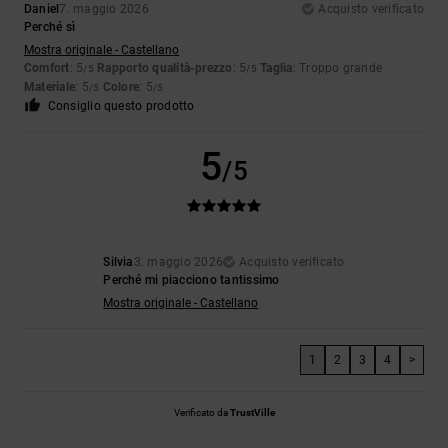
Daniel
7. maggio 2026
Acquisto verificato
Perché sì
Mostra originale - Castellano
Comfort
: 5
Rapporto qualità-prezzo
: 5
Taglia
: Troppo grande
/5
/5
Materiale
: 5
Colore
: 5
/5
/5
Consiglio questo prodotto
5
/5
Silvia
3. maggio 2026
Acquisto verificato
Perché mi piacciono tantissimo
Mostra originale - Castellano
1
2
3
4
>
Verificato da
TrustVille