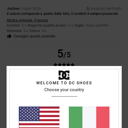
Justine
6. luglio 2026
Acquisto verificato
Il colore corrisponde a quello della foto, il comfort è sempre piacevole
Mostra originale - Français
Comfort
: 5
Rapporto qualità-prezzo
: 5
Taglia
: Taglia perfetta
/5
/5
Materiale
: 5
Colore
: 4
/5
/5
Consiglio questo prodotto
5
/5
Nenad
4. luglio 2026
Acquisto verificato
WELCOME TO DC SHOES
Le scarpe preferite di mia moglie
Choose your country
Mostra originale - Deutsch
Comfort
: 5
Rapporto qualità-prezzo
: 5
Taglia
: Piccolo
Materiale
: 4
/5
/5
/5
Colore
: 5
/5
Consiglio questo prodotto
5
/5