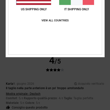
US SHIPPING ONLY
IT SHIPPING ONLY
VIEW ALL COUNTRIES
Nicolas
25. giugno 2026
Acquisto verificato
Conforme alla descrizione
Mostra originale - Français
Comfort
: 5
Rapporto qualità-prezzo
: 5
Taglia
: Taglia perfetta
/5
/5
Materiale
: 5
Colore
: 5
/5
/5
Consiglio questo prodotto
4
/5
Karla
9. giugno 2026
Acquisto verificato
Il taglio nella parte anteriore è un po’ troppo arrotondato
Mostra originale - Deutsch
Comfort
: 5
Rapporto qualità-prezzo
: 4
Taglia
: Taglia perfetta
/5
/5
Materiale
: 5
Colore
: 5
/5
/5
Consiglio questo prodotto