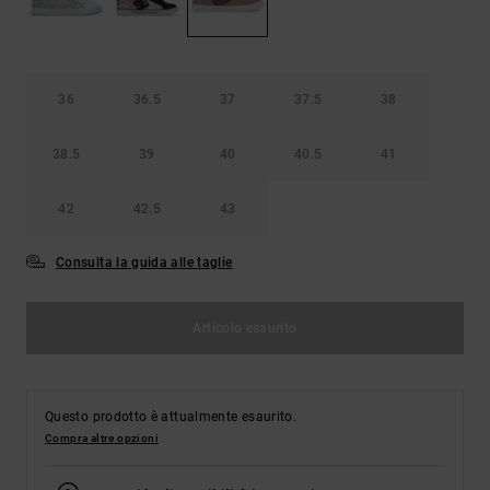
Borse e
risposte
zaini
alle
domande
più
Cinture e
frequenti e
36
36.5
37
37.5
38
portamonete
accedi al
nostro
38.5
39
40
40.5
41
modulo di
contatto.
42
42.5
43
Consulta
le FAQ
Consulta la guida alle taglie
Articolo esaurito
Questo prodotto è attualmente esaurito.
Compra altre opzioni