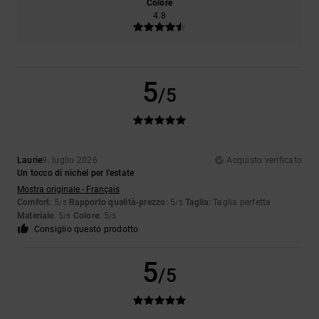
Colore
4.8
5
/5
Laurie
9. luglio 2026
Acquisto verificato
Un tocco di nichel per l'estate
Mostra originale - Français
Comfort
: 5
Rapporto qualità-prezzo
: 5
Taglia
: Taglia perfetta
/5
/5
Materiale
: 5
Colore
: 5
/5
/5
Consiglio questo prodotto
5
/5