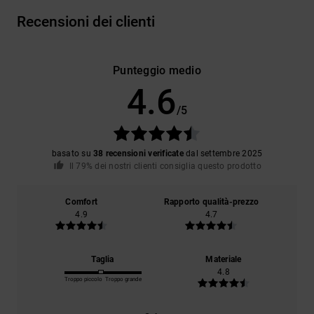
Recensioni dei clienti
Punteggio medio
4.6
/5
basato su
38 recensioni verificate
dal settembre 2025
Il 79% dei nostri clienti consiglia questo prodotto
Comfort
Rapporto qualità-prezzo
4.9
4.7
Taglia
Materiale
4.8
Troppo piccolo
Troppo grande