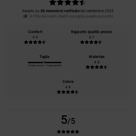
basato su
38 recensioni verificate
dal settembre 2025
Il 79% dei nostri clienti consiglia questo prodotto
Comfort
Rapporto qualità-prezzo
4.9
4.7
Taglia
Materiale
4.8
Troppo piccolo
Troppo grande
Colore
4.8
5
/5