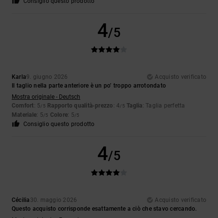
Consiglio questo prodotto
4
/5
Karla
9. giugno 2026
Acquisto verificato
Il taglio nella parte anteriore è un po’ troppo arrotondato
Mostra originale - Deutsch
Comfort
: 5
Rapporto qualità-prezzo
: 4
Taglia
: Taglia perfetta
/5
/5
Materiale
: 5
Colore
: 5
/5
/5
Consiglio questo prodotto
4
/5
Cécilia
30. maggio 2026
Acquisto verificato
Questo acquisto corrisponde esattamente a ciò che stavo cercando.