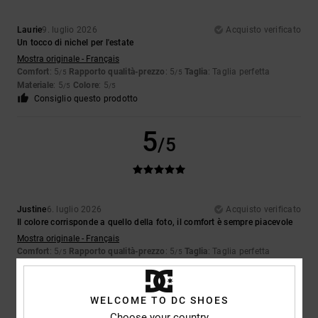
Laurie
9. luglio 2026
Acquisto verificato
Un tocco di nichel per l'estate
Mostra originale - Français
Comfort
: 5
Rapporto qualità-prezzo
: 5
Taglia
: Taglia perfetta
/5
/5
Materiale
: 5
Colore
: 5
/5
/5
Consiglio questo prodotto
5
/5
Justine
6. luglio 2026
Acquisto verificato
Il colore corrisponde a quello della foto, il comfort è sempre piacevole
Mostra originale - Français
Comfort
: 5
Rapporto qualità-prezzo
: 5
Taglia
: Taglia perfetta
/5
/5
Materiale
: 5
Colore
: 4
/5
/5
Consiglio questo prodotto
WELCOME TO DC SHOES
Choose your country