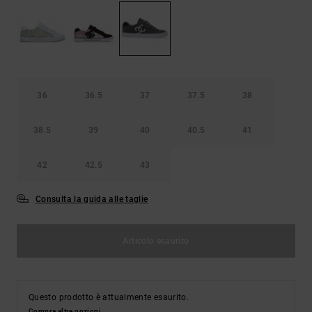
Borse e
risposte
zaini
alle
domande
più
Cinture e
frequenti e
portamonete
accedi al
nostro
36
36.5
37
37.5
38
modulo di
contatto.
38.5
39
40
40.5
41
Consulta
le FAQ
42
42.5
43
Consulta la guida alle taglie
Articolo esaurito
Questo prodotto è attualmente esaurito.
Compra altre opzioni