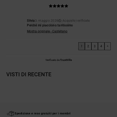
Silvia
3. maggio 2026
Acquisto verificato
Perché mi piacciono tantissimo
Mostra originale - Castellano
1
2
3
4
>
Verificato da
TrustVille
VISTI DI RECENTE
Spedizione e reso gratuiti per i membri