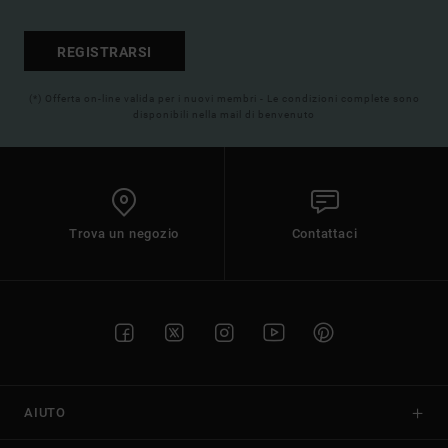
REGISTRARSI
(*) Offerta on-line valida per i nuovi membri - Le condizioni complete sono
disponibili nella mail di benvenuto
Trova un negozio
Contattaci
AIUTO