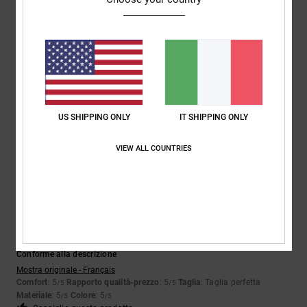
5
/5
Nenad
4. luglio 2026
Acquisto verificato
Le scarpe preferite di mia moglie
Mostra originale - Deutsch
Comfort
: 5
Rapporto qualità-prezzo
: 5
Taglia
: Piccolo
Materiale
: 4
/5
/5
/5
US SHIPPING ONLY
IT SHIPPING ONLY
Colore
: 5
/5
Consiglio questo prodotto
VIEW ALL COUNTRIES
5
/5
Nicolas
25. giugno 2026
Acquisto verificato
Conforme alla descrizione
Mostra originale - Français
Comfort
: 5
Rapporto qualità-prezzo
: 5
Taglia
: Taglia perfetta
/5
/5
Materiale
: 5
Colore
: 5
/5
/5