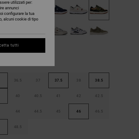
ssere utilizzati per:
nire annunci
oi configurare la tua
, alcuni cookie di tipo
etta tutti
36.5
37
37.5
38
38.5
40
40.5
41
42
42.5
44
44.5
45
46
46.5
48.5