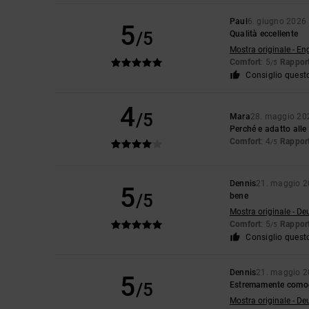
Paul
6. giugno 2026
5
/5
Qualità eccellente
Mostra originale - En
Comfort
: 5
Rapport
/5
Consiglio quest
4
/5
Mara
28. maggio 20
Perché e adatto alle
Comfort
: 4
Rapport
/5
Dennis
21. maggio 
5
/5
bene
Mostra originale - De
Comfort
: 5
Rapport
/5
Consiglio quest
Dennis
21. maggio 
5
/5
Estremamente comodo,
Mostra originale - De