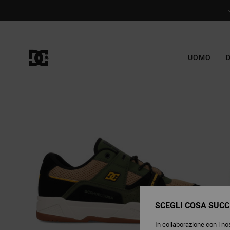
Salta
alle
informazioni
sul
prodotto
UOMO
SCEGLI COSA SUCC
In collaborazione con i nos