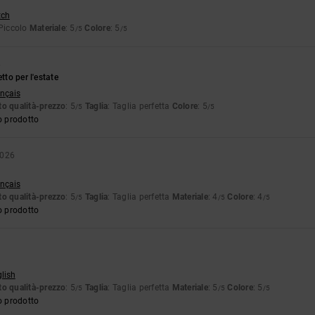
tch
 Piccolo
Materiale
: 5
Colore
: 5
/5
/5
6
tto per l'estate
ançais
o qualità-prezzo
: 5
Taglia
: Taglia perfetta
Colore
: 5
/5
/5
o prodotto
2026
ançais
o qualità-prezzo
: 5
Taglia
: Taglia perfetta
Materiale
: 4
Colore
: 4
/5
/5
/5
o prodotto
glish
o qualità-prezzo
: 5
Taglia
: Taglia perfetta
Materiale
: 5
Colore
: 5
/5
/5
/5
o prodotto