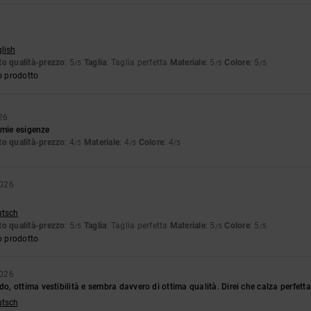
glish
o qualità-prezzo
: 5
Taglia
: Taglia perfetta
Materiale
: 5
Colore
: 5
/5
/5
/5
o prodotto
26
 mie esigenze
o qualità-prezzo
: 4
Materiale
: 4
Colore
: 4
/5
/5
/5
2026
utsch
o qualità-prezzo
: 5
Taglia
: Taglia perfetta
Materiale
: 5
Colore
: 5
/5
/5
/5
o prodotto
2026
 ottima vestibilità e sembra davvero di ottima qualità. Direi che calza perfetta
utsch