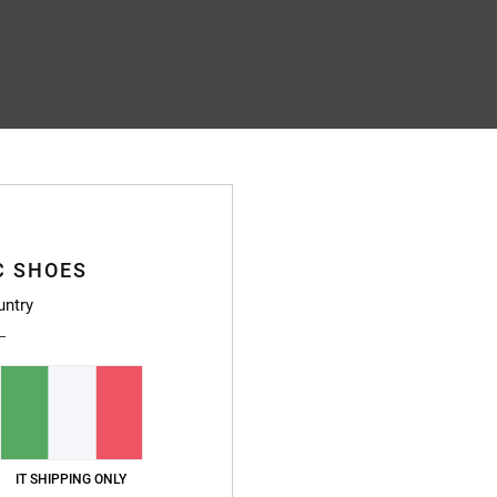
C SHOES
untry
IT SHIPPING ONLY