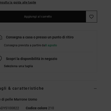
nsulta la guida alle taglie
Aggiungi al carrello
Consegna a casa o presso un punto di ritiro
Consegna prevista a partire da
8 agosto
Scopri la disponibilità in negozio
Seleziona una taglia
agli & caratteristiche
e di pelle Marrone Uomo
ADYS100822
Codice colore
210