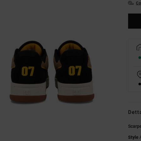
Co
Dett
Scarp
Style