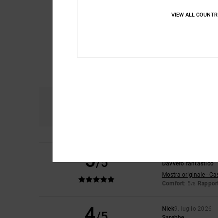
VIEW ALL COUNTR
Comfort
Ra
4.7
5
Kevin Alejandro
9. l
/5
Davvero fantastico
Mostra originale - Ca
Comfort
: 5
Rapport
/5
4
Niek
9. luglio 2026
/5
Sarebbe