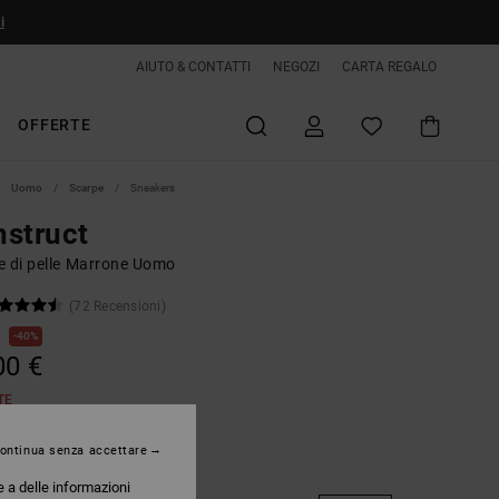
i
AIUTO & CONTATTI
NEGOZI
CARTA REGALO
OFFERTE
Uomo
Scarpe
Sneakers
struct
e di pelle Marrone Uomo
(72 Recensioni)
€
40%
00 €
TE
ontinua senza accettare
Brown/olive
e a delle informazioni