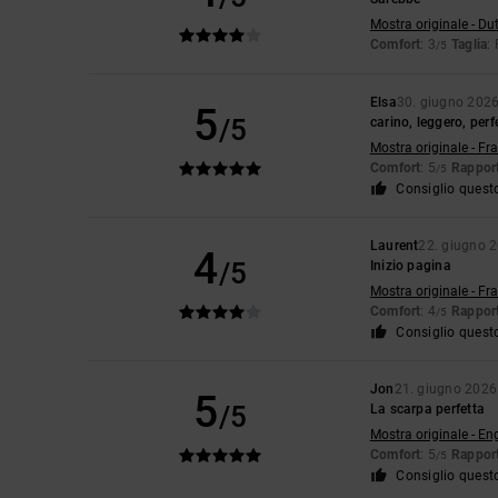
Mostra originale - Du
Comfort
: 3
Taglia
:
/5
Elsa
30. giugno 202
5
/5
carino, leggero, perfe
Mostra originale - Fr
Comfort
: 5
Rapport
/5
Consiglio quest
Laurent
22. giugno 
4
/5
Inizio pagina
Mostra originale - Fr
Comfort
: 4
Rapport
/5
Consiglio quest
Jon
21. giugno 2026
5
/5
La scarpa perfetta
Mostra originale - En
Comfort
: 5
Rapport
/5
Consiglio quest