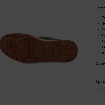
Caratt
T
S
L
F
L
S
B
Compo
Sped