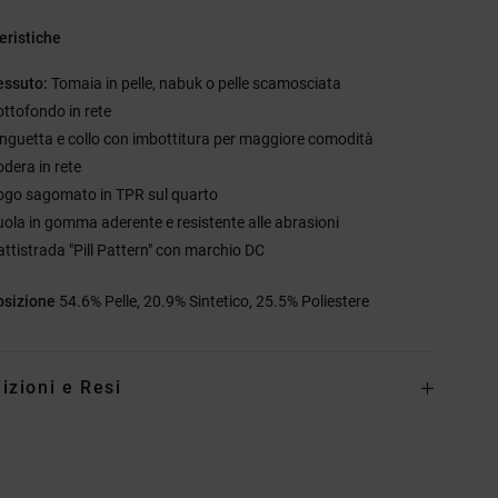
eristiche
essuto:
Tomaia in pelle, nabuk o pelle scamosciata
ottofondo in rete
inguetta e collo con imbottitura per maggiore comodità
odera in rete
ogo sagomato in TPR sul quarto
uola in gomma aderente e resistente alle abrasioni
attistrada "Pill Pattern" con marchio DC
sizione
54.6% Pelle, 20.9% Sintetico, 25.5% Poliestere
izioni e Resi