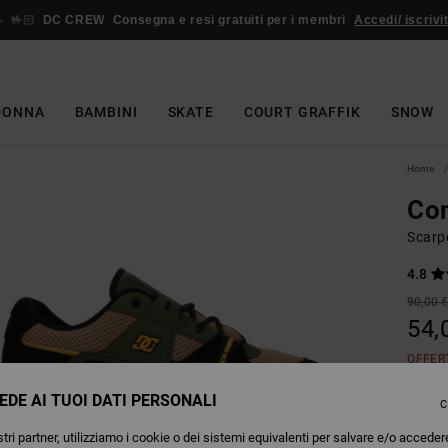
🤟🏻
DC CREW
Consegna e resi gratuiti per i membri
Accedi/ iscrivit
DONNA
BAMBINI
SKATE
COURT GRAFFIK
SNOW
Home
Con
Scarp
4.8
90,00 
54,
OFFER
EDE AI TUOI DATI PERSONALI
C
Colori
tri partner, utilizziamo i cookie o dei sistemi equivalenti per salvare e/o acceder