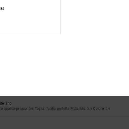
Punteggio medio
IES
4.8
/5
basato su
72 recensioni verificate
dal ottobre 2025
Il 85% dei nostri clienti consiglia questo prodotto
pporto qualità-prezzo
Taglia
Material
4.8
4.8
Troppo piccolo
Troppo grande
uglio 2026
stellano
o qualità-prezzo
: 5
Taglia
: Taglia perfetta
Materiale
: 5
Colore
: 5
/5
/5
/5