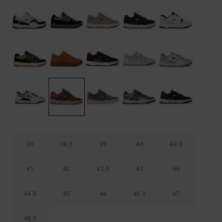
Borse e
risposte
zaini
alle
domande
più
Cinture e
frequenti e
portamonete
accedi al
nostro
modulo di
contatto.
Consulta
le FAQ
38
38.5
39
40
40.5
41
42
42.5
43
44
44.5
45
46
46.5
47
48.5