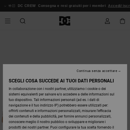
Salta
alle
🤟🏻
DC CREW
Consegna e resi gratuiti per i membri
Accedi/ iscriv
informazioni
sul
prodotto
UOMO
ESSENTIALS
ESSENTIALS
ESSENTIALS
SKATE
SNOW
OFFERTE
Accedi al
Stag
Astrix
Nuova
Nuova
Cappelli
Court
Pixie
Nuova
Pantaloni
Court
Nuova
Nuova
Cappelli
Scarpe da
Team
Giacche
Stivali da
Giacche
Blog
Scarpe
Scarpe
Scarpe
tuo ordine
SHOP
SHOP
UOMO
Collezione
Collezione
Graffik
Collezione
da
Graffik
Collezione
Collezione
skate
da
Snowboard
da Snow
UOMO
Snowboard
Snowboard
DONNA
DA
DA
SCARPE
Court
Ducati
Berretti
DC
Berretti
Team
Abbigliamento
Accessori
Abbigliamento
Spedizione
SCOPRIRE
SCOPRIRE
COMUNITÀ
OFFERTE
Graffik
Skate
Felpe
View All
Command
Sneakers
Pure
Skate
T-shirt
Guarda
Giacche
Pantaloni
SNOW
DONNA
Guarda
Tutto
Pantaloni
da
da Snow
Continua senza accettare
BAMBINI
ABBIGLIAMENTO
DC
Borse e
Borse e
Accessori
Snow
Offerte
SHOP
Tutto
da
Snowboard
Resi
SCARPE
SCARPE
Lynx
Command
Sneakers
T-shirt
zaini
Best
Stivali da
Stag
Scarpe
Felpe
zaini
accessori
DONNA
Snowboard
SCEGLI COSA SUCCEDE AI TUOI DATI PERSONALI
OFFERTE
Sellers
Snowboard
Bebè
Guarda
In collaborazione con i nostri partner, utilizziamo i cookie o dei
SKATE
ACCESSORI
SNOW
BAMBINO
Pantaloni
Tutto
sistemi equivalenti per salvare e/o accedere a delle informazioni sul
Pagamento
ABBIGLIAMENTO
ABBIGLIAMENTO
Pure
Manteca
Infradito
Camicie
Guarda
Giacche e
Guarda
Snow
SNOW
Stivali da
da
tuo dispositivo. Tali informazioni personali (ad es. i dati di
& Sandali
Tutto
Unisex
Sneakers
Capispalla
Tutto
SHOP
Snowboard
Snowboard
navigazione e il tuo indirizzo IP) potrebbero essere utilizzati per:
COURT
Infradito
BAMBINO
offrirti contenuti e informazioni personalizzati, misurare l’efficacia
Buono
GRAFFIK
ACCESSORI
Net
DC Star
Jeans
& Sandali
Giacche e
dei contenuti e della pubblicità, per fornire annunci personalizzati,
regalo
Stivali
Guarda
Guarda
Camicie
Capispalla
Stivali
Accessori
conoscere meglio il nostro pubblico o sviluppare e migliorare i
Invernali
Tutto
Tutto
COMUNITÀ
Invernali
prodotti dei nostri partner. Puoi configurare la tua scelta fornendo il
SNOW
Guarda
Roammax
Giacche e
Giacche e