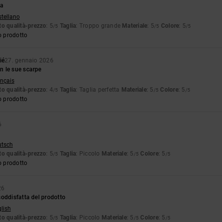
la
stellano
o qualità-prezzo
: 5
Taglia
: Troppo grande
Materiale
: 5
Colore
: 5
/5
/5
/5
o prodotto
ié
27. gennaio 2026
 le sue scarpe
ançais
o qualità-prezzo
: 4
Taglia
: Taglia perfetta
Materiale
: 5
Colore
: 5
/5
/5
/5
o prodotto
6
utsch
o qualità-prezzo
: 5
Taglia
: Piccolo
Materiale
: 5
Colore
: 5
/5
/5
/5
o prodotto
26
oddisfatta del prodotto
glish
o qualità-prezzo
: 5
Taglia
: Piccolo
Materiale
: 5
Colore
: 5
/5
/5
/5