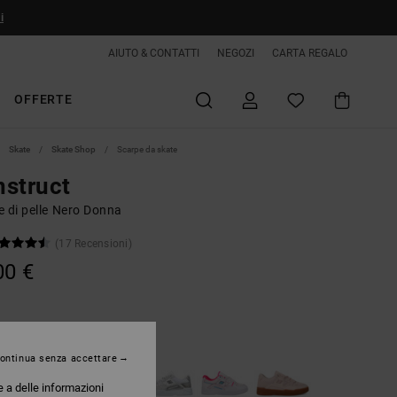
i
AIUTO & CONTATTI
NEGOZI
CARTA REGALO
OFFERTE
Skate
Skate Shop
Scarpe da skate
struct
e di pelle Nero Donna
(17 Recensioni)
00 €
Black/multi
ontinua senza accettare
e a delle informazioni