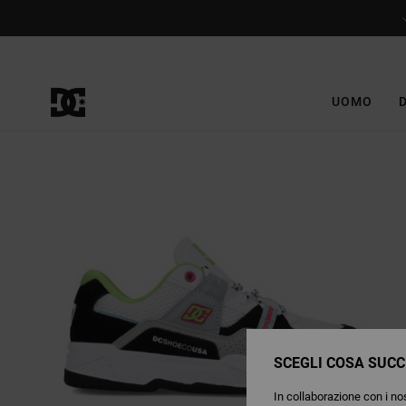
Salta
alle
informazioni
sul
prodotto
UOMO
SCEGLI COSA SUCC
In collaborazione con i nos