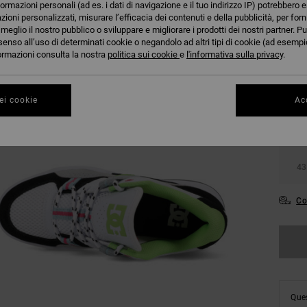
formazioni personali (ad es. i dati di navigazione e il tuo indirizzo IP) potrebbero e
azioni personalizzati, misurare l’efficacia dei contenuti e della pubblicità, per for
eglio il nostro pubblico o sviluppare e migliorare i prodotti dei nostri partner. Pu
senso all’uso di determinati cookie o negandolo ad altri tipi di cookie (ad esempio
nformazioni consulta la nostra
politica sui cookie
e
l'informativa sulla privacy
.
36
ei cookie
Acc
39
43
Co
Ques