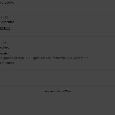
o prodotto
e 2025
 descritto
stellano
2025
 volevo
ançais
o qualità-prezzo
: 5
Taglia
: Piccolo
Materiale
: 5
Colore
: 5
/5
/5
/5
o prodotto
Verificato da
TrustVille