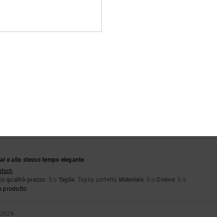
o prodotto
DO)
24. maggio 2026
stellano
o qualità-prezzo
: 5
Taglia
: Taglia perfetta
Materiale
: 5
Colore
: 5
/5
/5
/5
o prodotto
6
me e il prezzo è davvero ottimo
stellano
o qualità-prezzo
: 5
Taglia
: Taglia perfetta
Materiale
: 5
Colore
: 5
/5
/5
/5
o prodotto
l e allo stesso tempo elegante
utsch
o qualità-prezzo
: 5
Taglia
: Taglia perfetta
Materiale
: 5
Colore
: 5
/5
/5
/5
o prodotto
 2026