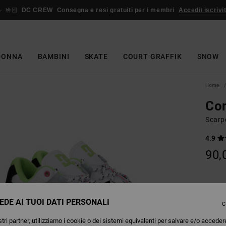
🤟🏻
DC CREW
Consegna e resi gratuiti per i membri
Accedi/ iscrivit
DONNA
BAMBINI
SKATE
COURT GRAFFIK
SNOW
Home
Con
Scarp
4.9
90,
Colori
EDE AI TUOI DATI PERSONALI
C
tri partner, utilizziamo i cookie o dei sistemi equivalenti per salvare e/o acceder