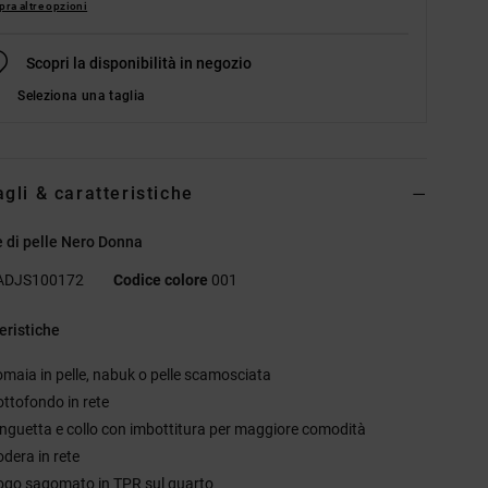
ra altre opzioni
Scopri la disponibilità in negozio
Seleziona una taglia
agli & caratteristiche
 di pelle Nero Donna
ADJS100172
Codice colore
001
eristiche
omaia in pelle, nabuk o pelle scamosciata
ottofondo in rete
inguetta e collo con imbottitura per maggiore comodità
odera in rete
ogo sagomato in TPR sul quarto