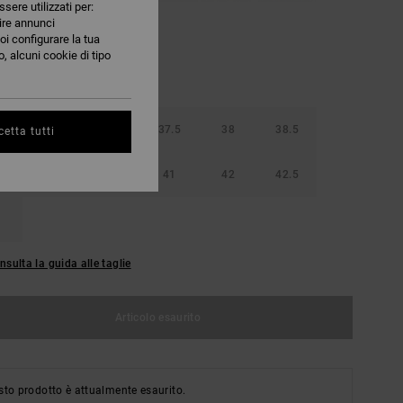
ssere utilizzati per:
nire annunci
oi configurare la tua
, alcuni cookie di tipo
36.5
37
37.5
38
38.5
etta tutti
40
40.5
41
42
42.5
nsulta la guida alle taglie
Articolo esaurito
to prodotto è attualmente esaurito.