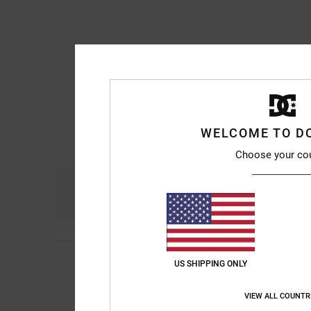
WELCOME TO D
Choose your co
Comfort
Ra
4.8
François
29. giugno
5
US SHIPPING ONLY
/5
Qualità, stile e comf
Mostra originale - Fr
VIEW ALL COUNTR
Comfort
: 5
Rapport
/5