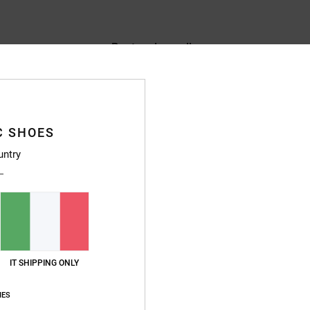
Punteggio medio
4.9
/5
basato su
17 recensioni verificate
dal ottobre 2025
C SHOES
Il 88% dei nostri clienti consiglia questo prodotto
untry
pporto qualità-prezzo
Taglia
Material
4.9
4.9
Troppo piccolo
Troppo grande
 2026
IT SHIPPING ONLY
ort
ançais
IES
o qualità-prezzo
: 5
Taglia
: Taglia perfetta
Materiale
: 5
Colore
: 5
/5
/5
/5