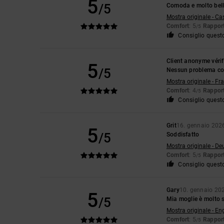
5
/5
Comoda e molto bel
Mostra originale - Ca
Comfort
: 5
Rapport
/5
Consiglio quest
Client anonyme vérif
5
/5
Nessun problema con
Mostra originale - Fr
Comfort
: 4
Rapport
/5
Consiglio quest
Grit
16. gennaio 202
5
/5
Soddisfatto
Mostra originale - De
Comfort
: 5
Rapport
/5
Consiglio quest
Gary
10. gennaio 20
5
/5
Mia moglie è molto s
Mostra originale - En
Comfort
: 5
Rapport
/5