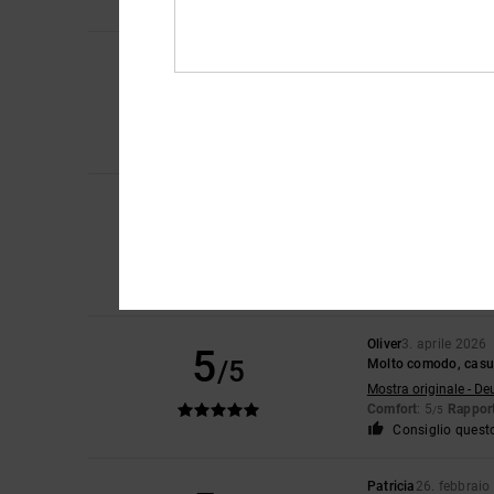
Consiglio quest
Charo (GÓMEZ OVIE
4
/5
...
Mostra originale - Ca
Comfort
: 4
Rapport
/5
Consiglio quest
Marian
4. aprile 202
5
/5
Perché sono bellissi
Mostra originale - Ca
Comfort
: 5
Rapport
/5
Consiglio quest
Oliver
3. aprile 2026
5
/5
Molto comodo, casua
Mostra originale - De
Comfort
: 5
Rapport
/5
Consiglio quest
Patricia
26. febbraio