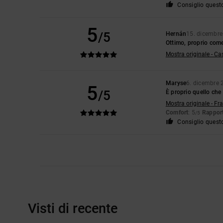
Consiglio quest
5
/5
Hernán
15. dicembr
Ottimo, proprio come
Mostra originale - Ca
Maryse
6. dicembre 
5
/5
È proprio quello che
Mostra originale - Fr
Comfort
: 5
Rapport
/5
Consiglio quest
Visti di recente