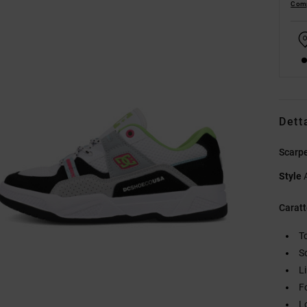
Comp
Dett
Scarpe
Style
Caratt
T
S
L
F
L