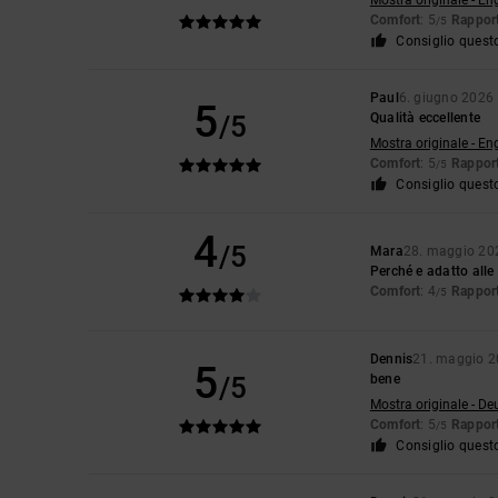
Mostra originale - En
Comfort
: 5
Rapport
/5
Consiglio quest
Paul
6. giugno 2026
5
/5
Qualità eccellente
Mostra originale - En
Comfort
: 5
Rapport
/5
Consiglio quest
4
/5
Mara
28. maggio 20
Perché e adatto alle
Comfort
: 4
Rapport
/5
Dennis
21. maggio 
5
/5
bene
Mostra originale - De
Comfort
: 5
Rapport
/5
Consiglio quest