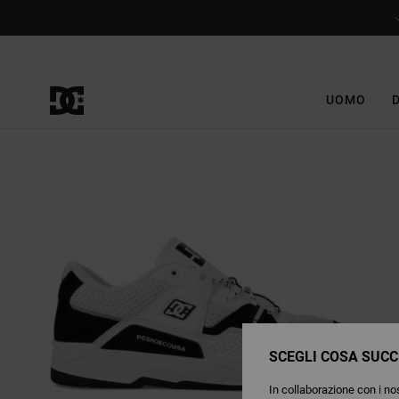
Salta
alle
informazioni
sul
prodotto
UOMO
SCEGLI COSA SUCC
In collaborazione con i nos