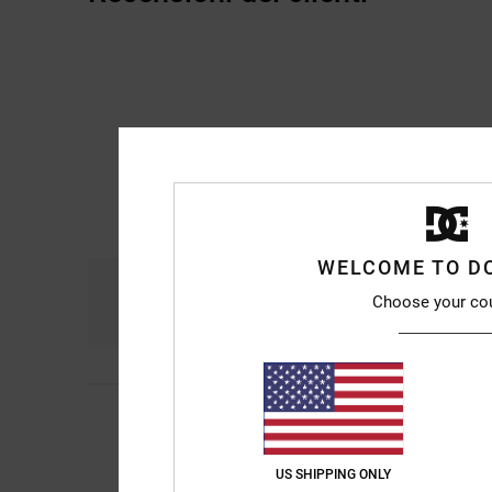
WELCOME TO D
Comfort
Ra
Choose your co
4.7
5
Kevin Alejandro
9. l
/5
Davvero fantastico
Mostra originale - Ca
US SHIPPING ONLY
Comfort
: 5
Rapport
/5