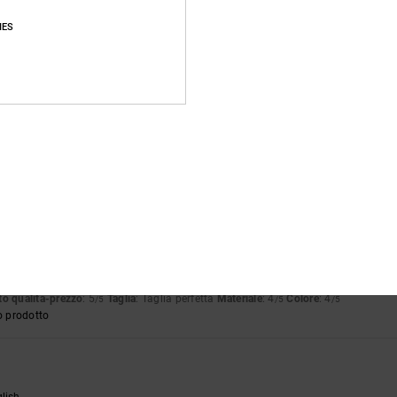
IES
tch
 Piccolo
Materiale
: 5
Colore
: 5
/5
/5
6
tto per l'estate
ançais
o qualità-prezzo
: 5
Taglia
: Taglia perfetta
Colore
: 5
/5
/5
o prodotto
2026
ançais
o qualità-prezzo
: 5
Taglia
: Taglia perfetta
Materiale
: 4
Colore
: 4
/5
/5
/5
o prodotto