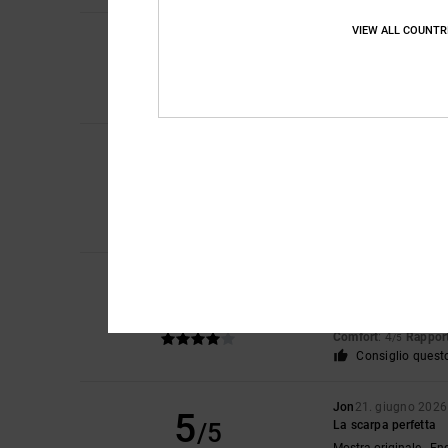
VIEW ALL COUNTR
4
Niek
9. luglio 2026
/5
Sarebbe
Mostra originale - Du
Comfort
: 3
Taglia
:
/5
Elsa
30. giugno 202
5
/5
carino, leggero, perfe
Mostra originale - Fr
Comfort
: 5
Rapport
/5
Consiglio quest
Laurent
22. giugno 
4
/5
Inizio pagina
Mostra originale - Fr
Comfort
: 4
Rapport
/5
Consiglio quest
Jon
21. giugno 2026
5
/5
La scarpa perfetta