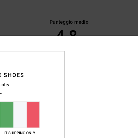
Punteggio medio
4.8
/5
basato su
72 recensioni verificate
dal ottobre 2025
Il 85% dei nostri clienti consiglia questo prodotto
C SHOES
pporto qualità-prezzo
Taglia
Material
untry
4.8
4.8
Troppo piccolo
Troppo grande
uglio 2026
stellano
IT SHIPPING ONLY
o qualità-prezzo
: 5
Taglia
: Taglia perfetta
Materiale
: 5
Colore
: 5
/5
/5
/5