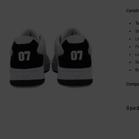
Caratt
T
S
L
F
L
S
B
Compo
Sped