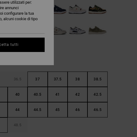
ssere utilizzati per:
nire annunci
oi configurare la tua
, alcuni cookie di tipo
etta tutti
36.5
37
37.5
38
38.5
40
40.5
41
42
42.5
44
44.5
45
46
46.5
48.5