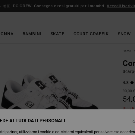
🤟🏻
DC CREW
Consegna e resi gratuiti per i membri
Accedi/ iscrivit
DONNA
BAMBINI
SKATE
COURT GRAFFIK
SNOW
Home
Con
Scarp
4.8
90,00 
54,
OFFER
EDE AI TUOI DATI PERSONALI
C
Colori
tri partner, utilizziamo i cookie o dei sistemi equivalenti per salvare e/o acceder