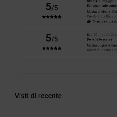
Dennis
21. maggio 
5
/5
Estremamente comodo,
Mostra originale - De
Comfort
: 5
Rapport
/5
Consiglio quest
5
Sam
20. maggio 202
/5
Delle belle scarpe
Mostra originale - En
Comfort
: 5
Rapport
/5
Visti di recente