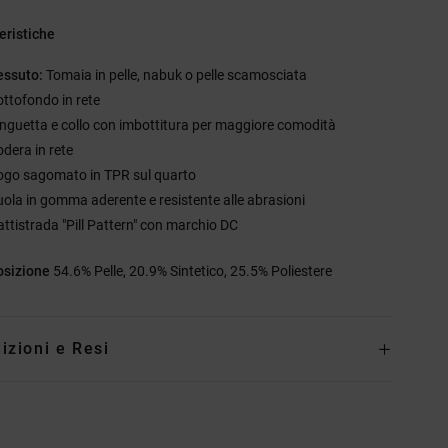
eristiche
essuto:
Tomaia in pelle, nabuk o pelle scamosciata
ottofondo in rete
inguetta e collo con imbottitura per maggiore comodità
odera in rete
ogo sagomato in TPR sul quarto
uola in gomma aderente e resistente alle abrasioni
attistrada "Pill Pattern" con marchio DC
sizione
54.6% Pelle, 20.9% Sintetico, 25.5% Poliestere
izioni e Resi