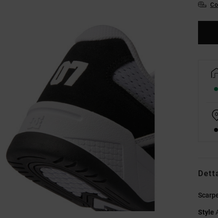
Co
Dett
Scarpe
Style