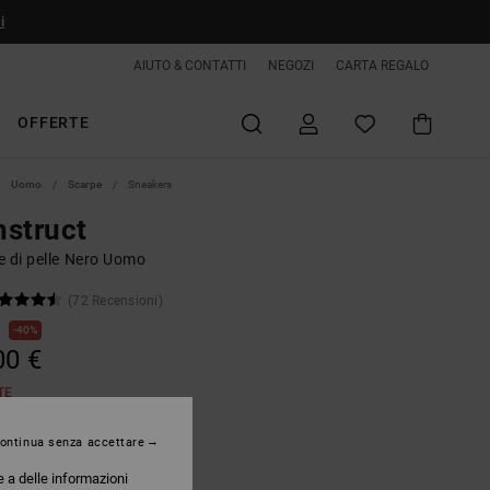
i
AIUTO & CONTATTI
NEGOZI
CARTA REGALO
OFFERTE
Uomo
Scarpe
Sneakers
struct
e di pelle Nero Uomo
(72 Recensioni)
€
40%
00 €
TE
ontinua senza accettare
Black/white
e a delle informazioni