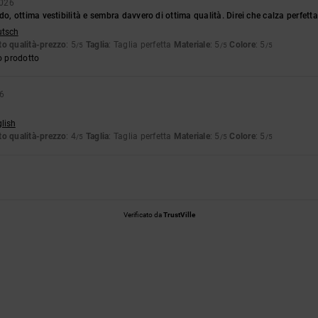
2026
 ottima vestibilità e sembra davvero di ottima qualità. Direi che calza perfetta
utsch
o qualità-prezzo
: 5
Taglia
: Taglia perfetta
Materiale
: 5
Colore
: 5
/5
/5
/5
o prodotto
6
glish
o qualità-prezzo
: 4
Taglia
: Taglia perfetta
Materiale
: 5
Colore
: 5
/5
/5
/5
Verificato da
TrustVille