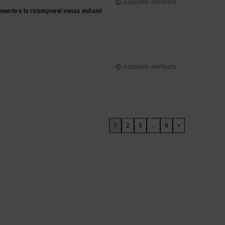
Acquisto verificato
mente e lo ricomprerei senza esitare!
Acquisto verificato
1
2
3
...
8
>