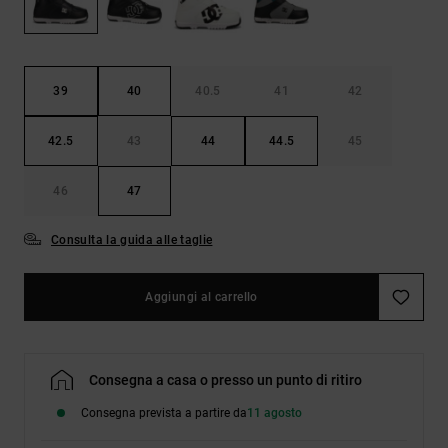
Borse e
risposte
zaini
alle
domande
più
Cinture e
frequenti e
39
40
40.5
41
42
portamonete
accedi al
nostro
42.5
43
44
44.5
45
modulo di
contatto.
46
47
Consulta
le FAQ
Consulta la guida alle taglie
Aggiungi al carrello
Consegna a casa o presso un punto di ritiro
Consegna prevista a partire da
11 agosto