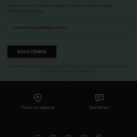
Iscriviti e sarai al corrente delle ultimissime novità e delle
offerte più esclusive.
REGISTRARSI
(*) Offerta on-line valida per i nuovi membri - Le condizioni complete sono
disponibili nella mail di benvenuto
Trova un negozio
Contattaci