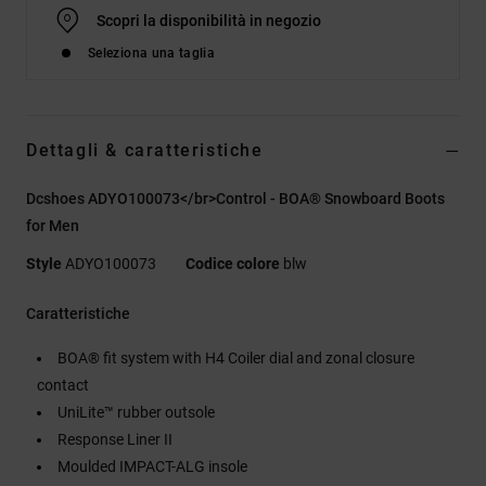
Scopri la disponibilità in negozio
Seleziona una taglia
Dettagli & caratteristiche
Dcshoes ADYO100073</br>Control - BOA® Snowboard Boots
for Men
Style
ADYO100073
Codice colore
blw
Caratteristiche
BOA® fit system with H4 Coiler dial and zonal closure
contact
UniLite™ rubber outsole
Response Liner II
Moulded IMPACT-ALG insole