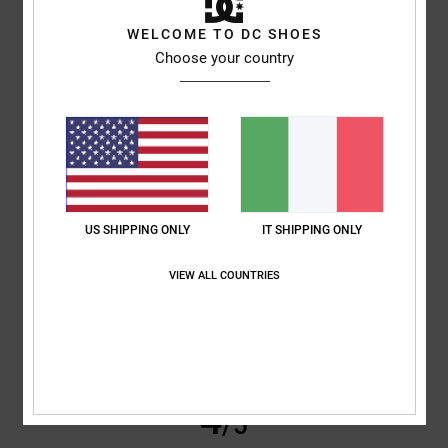
Sébastien
31. maggio 2026
Acquisto verificato
Non ancora testato
WELCOME TO DC SHOES
Mostra originale - Français
Choose your country
Comfort
: 5
Rapporto qualità-prezzo
: 5
Taglia
: Taglia perfetta
/5
/5
Materiale
: 5
Colore
: 5
/5
/5
5
/5
US SHIPPING ONLY
IT SHIPPING ONLY
Daniel
24. marzo 2026
Acquisto verificato
Ottima vestibilità, leggero, facile da indossare e da togliere, facile da
VIEW ALL COUNTRIES
regolare. Valutazione complessiva: 5 stelle
Mostra originale - English
Comfort
: 5
Rapporto qualità-prezzo
: 5
Taglia
: Taglia perfetta
/5
/5
Materiale
: 4
Colore
: 4
/5
/5
Consiglio questo prodotto
4
/5