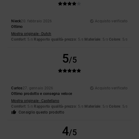
Nieck
20. febbraio 2026
Acquisto verificato
Ottimo
Mostra originale - Dutch
Comfort
: 5
Rapporto qualità-prezzo
: 5
Materiale
: 5
Colore
: 5
/5
/5
/5
/5
5
/5
Carlos
27. gennaio 2026
Acquisto verificato
Ottimo prodotto e consegna veloce
Mostra originale - Castellano
Comfort
: 5
Rapporto qualità-prezzo
: 5
Materiale
: 5
Colore
: 5
/5
/5
/5
/5
Consiglio questo prodotto
4
/5