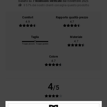
basato su
7 recensioni verificate
dal novembre 2025
Il 57% dei nostri clienti consiglia questo prodotto
Comfort
Rapporto qualità-prezzo
4.9
4.7
Taglia
Materiale
4.7
Troppo piccolo
Troppo grande
Colore
4.7
4
/5