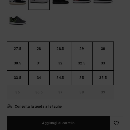
Borse e
risposte
zaini
alle
domande
più
Cinture e
frequenti e
portamonete
accedi al
nostro
modulo di
contatto.
27.5
28
28.5
29
30
Consulta
le FAQ
30.5
31
32
32.5
33
33.5
34
34.5
35
35.5
36
36.5
37
38
39
Consulta la guida alle taglie
Aggiungi al carrello