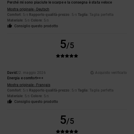
Perché mi sono piaciute le scarpe e la consegna è stata veloce
Mostra originale - Deutsch
Comfort
: 5
Rapporto qualità-prezzo
: 5
Taglia
: Taglia perfetta
/5
/5
Materiale
: 5
Colore
: 5
/5
/5
Consiglio questo prodotto
5
/5
David
22. maggio 2026
Acquisto verificato
Energia e comfort+++
Mostra originale - Français
Comfort
: 5
Rapporto qualità-prezzo
: 5
Taglia
: Taglia perfetta
/5
/5
Materiale
: 5
Colore
: 5
/5
/5
Consiglio questo prodotto
5
/5