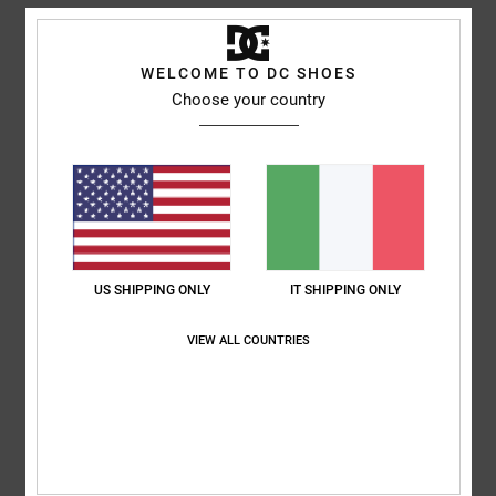
4
/5
WELCOME TO DC SHOES
Choose your country
Sophie
16. giugno 2026
Acquisto verificato
bene
Mostra originale - English
Comfort
: 3
Rapporto qualità-prezzo
: 4
Taglia
: Grande
Materiale
: 4
/5
/5
/5
Colore
: 4
/5
US SHIPPING ONLY
IT SHIPPING ONLY
5
/5
VIEW ALL COUNTRIES
Claudia
3. giugno 2026
Acquisto verificato
Sono pienamente soddisfatto: scarpe fantastiche, consegna veloce
Mostra originale - Deutsch
Comfort
: 5
Rapporto qualità-prezzo
: 5
Taglia
: Taglia perfetta
/5
/5