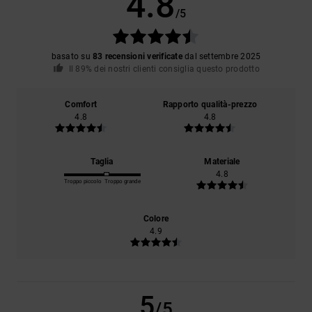
4.8
/5
basato su
83 recensioni verificate
dal settembre 2025
Il 89% dei nostri clienti consiglia questo prodotto
Comfort
Rapporto qualità-prezzo
4.8
4.8
Taglia
Materiale
4.8
Troppo piccolo
Troppo grande
Colore
4.9
5
/5