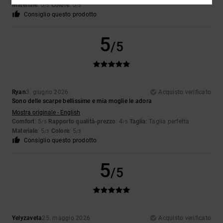
Materiale
: 5
Colore
: 5
/5
/5
Consiglio questo prodotto
5
/5
Ryan
3. giugno 2026
Acquisto verificato
Sono delle scarpe bellissime e mia moglie le adora
Mostra originale - English
Comfort
: 5
Rapporto qualità-prezzo
: 4
Taglia
: Taglia perfetta
/5
/5
Materiale
: 5
Colore
: 5
/5
/5
Consiglio questo prodotto
5
/5
Yelyzaveta
25. maggio 2026
Acquisto verificato