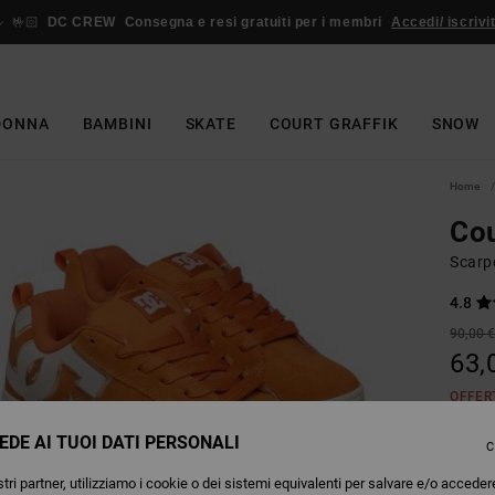
🤟🏻
DC CREW
Consegna e resi gratuiti per i membri
Accedi/ iscrivit
DONNA
BAMBINI
SKATE
COURT GRAFFIK
SNOW
Home
Cou
Scarp
4.8
90,00 
63,
OFFER
EDE AI TUOI DATI PERSONALI
C
Colori
tri partner, utilizziamo i cookie o dei sistemi equivalenti per salvare e/o acceder