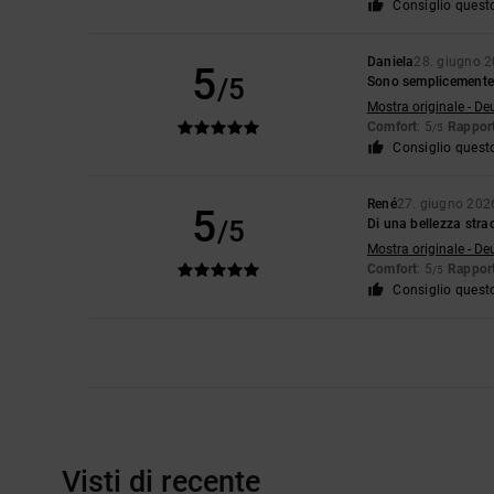
Consiglio quest
Daniela
28. giugno 
5
/5
Sono semplicemente 
Mostra originale - De
Comfort
: 5
Rapport
/5
Consiglio quest
René
27. giugno 202
5
/5
Di una bellezza strao
Mostra originale - De
Comfort
: 5
Rapport
/5
Consiglio quest
Visti di recente