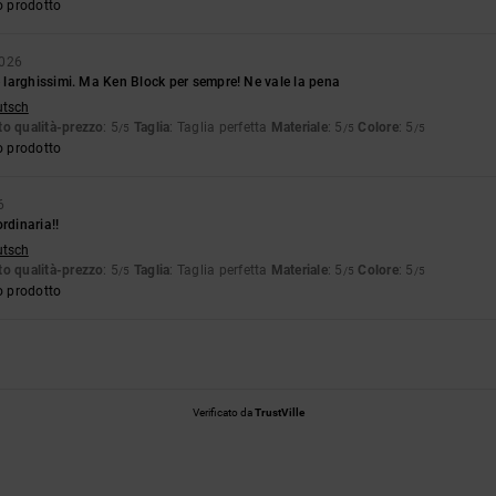
o prodotto
2026
larghissimi. Ma Ken Block per sempre! Ne vale la pena
utsch
o qualità-prezzo
: 5
Taglia
: Taglia perfetta
Materiale
: 5
Colore
: 5
/5
/5
/5
o prodotto
6
rdinaria!!
utsch
o qualità-prezzo
: 5
Taglia
: Taglia perfetta
Materiale
: 5
Colore
: 5
/5
/5
/5
o prodotto
Verificato da
TrustVille