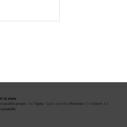
o qualità-prezzo
: 5
Taglia
: Taglia perfetta
Materiale
: 5
Colore
: 5
/5
/5
/5
o prodotto
di buona qualità, che vale il prezzo che costa.
glish
o qualità-prezzo
: 4
Taglia
: Grande
Materiale
: 4
Colore
: 4
/5
/5
/5
o prodotto
 che voleva mio figlio
glish
o qualità-prezzo
: 5
Taglia
: Taglia perfetta
Materiale
: 5
Colore
: 5
/5
/5
/5
o prodotto
6
hi fa skate
o qualità-prezzo
: 5
Taglia
: Taglia perfetta
Materiale
: 5
Colore
: 5
/5
/5
/5
o prodotto