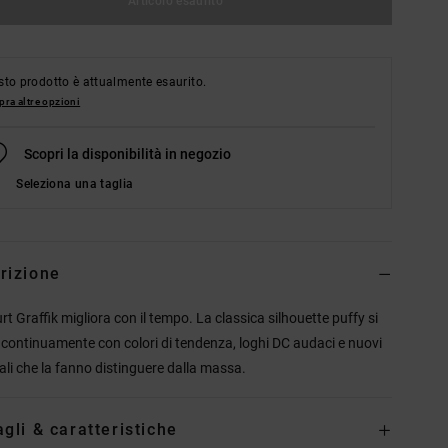
Articolo esaurito
to prodotto è attualmente esaurito.
ra altre opzioni
Scopri la disponibilità in negozio
Seleziona una taglia
rizione
rt Graffik migliora con il tempo. La classica silhouette puffy si
 continuamente con colori di tendenza, loghi DC audaci e nuovi
ali che la fanno distinguere dalla massa.
agli & caratteristiche