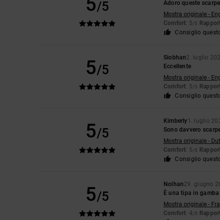
5
/5
Adoro queste scarpe.
Mostra originale - En
Comfort
: 5
Rapport
/5
Consiglio quest
Siobhan
2. luglio 20
5
/5
Eccellente
Mostra originale - En
Comfort
: 5
Rapport
/5
Consiglio quest
Kimberly
1. luglio 2
5
/5
Sono davvero scarp
Mostra originale - Du
Comfort
: 5
Rapport
/5
Consiglio quest
Nolhan
29. giugno 
5
/5
È una tipa in gamba
Mostra originale - Fr
Comfort
: 4
Rapport
/5