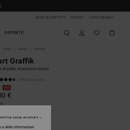
i
AIUTO & CONTATTI
NEGOZI
CARTA REGALO
OFFERTE
Uomo
Scarpe
Sneakers
rt Graffik
e di pelle Arancione Uomo
(386 Recensioni)
€
30%
00 €
TE
ontinua senza accettare
Orange/offwhite
e a delle informazioni