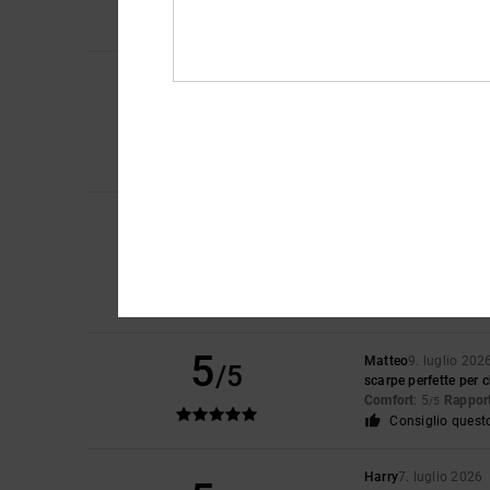
Comfort
: 5
Rapport
/5
Consiglio quest
Kirk
9. luglio 2026
4
/5
Una scarpa comoda e 
Mostra originale - En
Comfort
: 4
Rapport
/5
Consiglio quest
Louise
9. luglio 2026
5
/5
Erano proprio quello
Mostra originale - En
Comfort
: 5
Rapport
/5
Consiglio quest
5
Matteo
9. luglio 202
/5
scarpe perfette per c
Comfort
: 5
Rapport
/5
Consiglio quest
Harry
7. luglio 2026