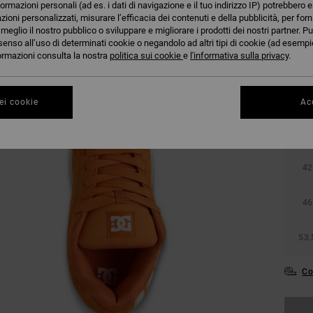
formazioni personali (ad es. i dati di navigazione e il tuo indirizzo IP) potrebbero e
azioni personalizzati, misurare l’efficacia dei contenuti e della pubblicità, per for
eglio il nostro pubblico o sviluppare e migliorare i prodotti dei nostri partner. Pu
senso all’uso di determinati cookie o negandolo ad altri tipi di cookie (ad esempio
nformazioni consulta la nostra
politica sui cookie
e
l'informativa sulla privacy
.
ei cookie
Acc
38
42
46
53.
Co