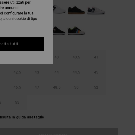
ssere utilizzati per:
nire annunci
oi configurare la tua
, alcuni cookie di tipo
etta tutti
38.5
39
40
40.5
41
42.5
43
44
44.5
45
46.5
47
48.5
50
52
5
55
nsulta la guida alle taglie