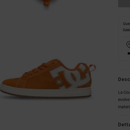
Ques
Comp
Desc
La Cou
evolve
materi
Dett