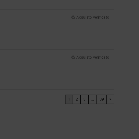
Acquisto verificato
Acquisto verificato
1
2
3
...
39
>