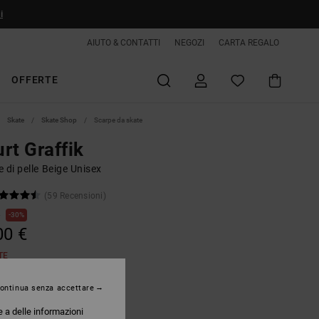
i
AIUTO & CONTATTI
NEGOZI
CARTA REGALO
OFFERTE
Skate
Skate Shop
Scarpe da skate
rt Graffik
 di pelle Beige Unisex
(59 Recensioni)
€
30%
00 €
TE
ontinua senza accettare
Taupe/olive
e a delle informazioni