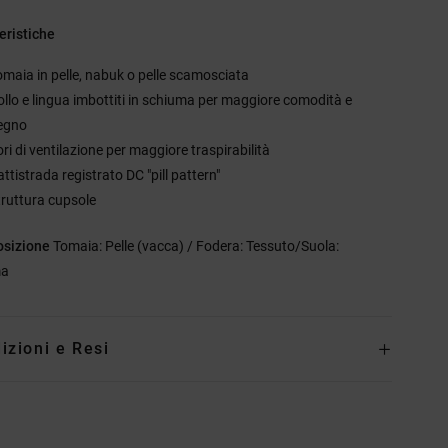
eristiche
omaia in pelle, nabuk o pelle scamosciata
ollo e lingua imbottiti in schiuma per maggiore comodità e
egno
ri di ventilazione per maggiore traspirabilità
ttistrada registrato DC "pill pattern"
truttura cupsole
sizione
Tomaia: Pelle (vacca) / Fodera: Tessuto/Suola:
a
izioni e Resi