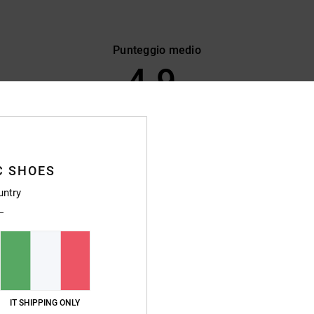
Punteggio medio
4.9
/5
basato su
59 recensioni verificate
dal febbraio 2026
Il 85% dei nostri clienti consiglia questo prodotto
C SHOES
pporto qualità-prezzo
Taglia
Material
untry
4.6
4.8
Troppo piccolo
Troppo grande
2026
stellano
IT SHIPPING ONLY
o qualità-prezzo
: 4
Materiale
: 5
Colore
: 5
/5
/5
/5