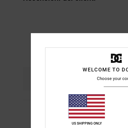
WELCOME TO D
Comfort
Ra
Choose your co
4.8
5
Josep M
24. luglio 
/5
Sono belle
Mostra originale - Ca
US SHIPPING ONLY
Comfort
: 5
Rapport
/5