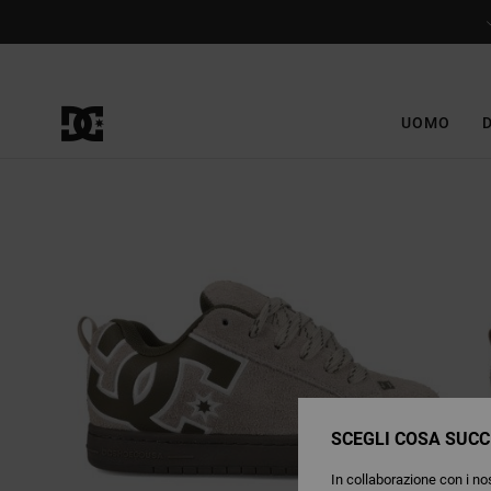
Salta
alle
informazioni
sul
prodotto
UOMO
SCEGLI COSA SUCC
In collaborazione con i nos