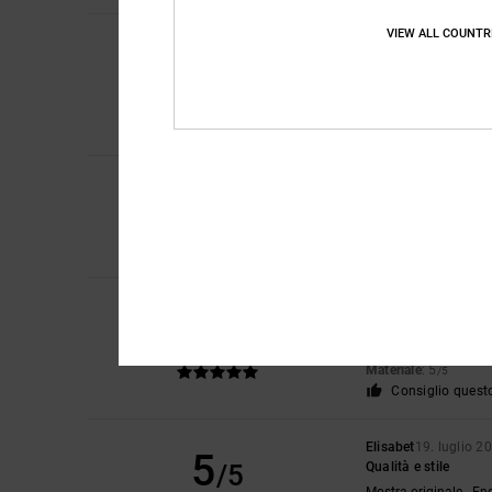
VIEW ALL COUNTR
David
23. luglio 202
5
/5
Qualità!
Mostra originale - En
Comfort
: 5
Rapport
/5
Consiglio quest
4
CLAIRE
22. luglio 20
/5
Belle scarpe da ginn
Mostra originale - En
Comfort
: 3
Rapport
/5
Christelle
21. luglio 
5
/5
Identico alla foto pe
Mostra originale - Fr
Materiale
: 5
/5
Consiglio quest
Elisabet
19. luglio 2
5
/5
Qualità e stile