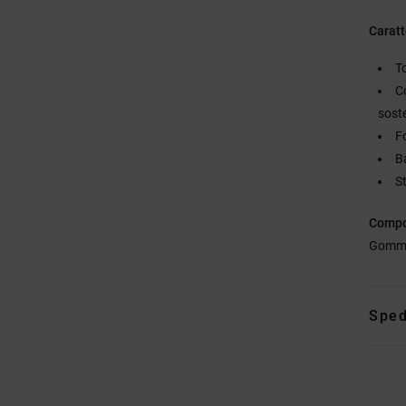
Caratt
T
C
sost
Fo
Ba
S
Compo
Gomm
Sped