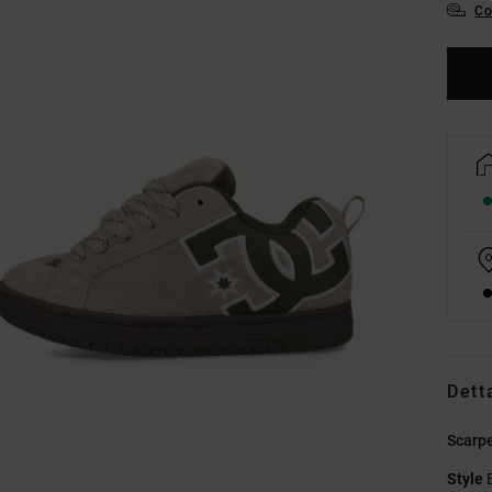
Co
Dett
Scarpe
Style