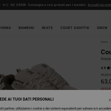
🤟🏻
DC CREW
Consegna e resi gratuiti per i membri
Accedi/ iscrivit
DONNA
BAMBINI
SKATE
COURT GRAFFIK
SNOW
Home
Cou
Scarpe
4.9
90,00 
63,
OFFER
EDE AI TUOI DATI PERSONALI
C
Colori
tri partner, utilizziamo i cookie o dei sistemi equivalenti per salvare e/o acceder