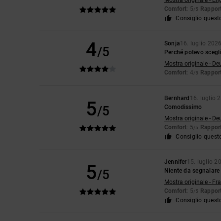
Mostra originale - En
Comfort
: 5
Rapport
/5
Consiglio quest
4
Sonja
16. luglio 202
/5
Perché potevo scegli
Mostra originale - De
Comfort
: 4
Rapport
/5
Bernhard
16. luglio 
5
/5
Comodissimo
Mostra originale - De
Comfort
: 5
Rapport
/5
Consiglio quest
Jennifer
15. luglio 2
5
/5
Niente da segnalare
Mostra originale - Fr
Comfort
: 5
Rapport
/5
Consiglio quest