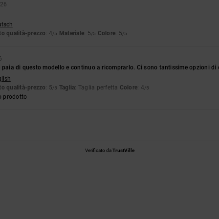
026
utsch
o qualità-prezzo
: 4
Materiale
: 5
Colore
: 5
/5
/5
/5
6
 paia di questo modello e continuo a ricomprarlo. Ci sono tantissime opzioni di co
glish
o qualità-prezzo
: 5
Taglia
: Taglia perfetta
Colore
: 4
/5
/5
o prodotto
Verificato da
TrustVille