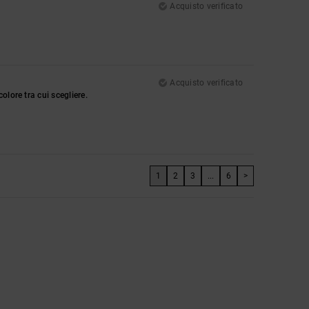
Acquisto verificato
Acquisto verificato
lore tra cui scegliere.
1
2
3
...
6
>