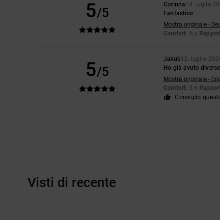
5
Corinna
14. luglio 2
/5
Fantastico
Mostra originale - De
Comfort
: 5
Rapport
/5
Jakub
12. luglio 202
5
/5
Ho già avuto diverse
Mostra originale - En
Comfort
: 5
Rapport
/5
Consiglio quest
Visti di recente