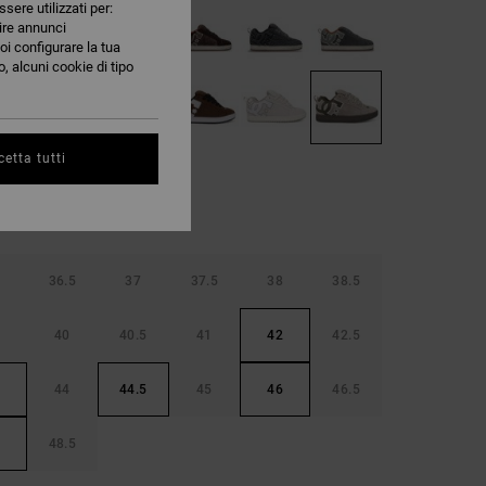
ssere utilizzati per:
nire annunci
oi configurare la tua
, alcuni cookie di tipo
etta tutti
36.5
37
37.5
38
38.5
40
40.5
41
42
42.5
44
44.5
45
46
46.5
48.5