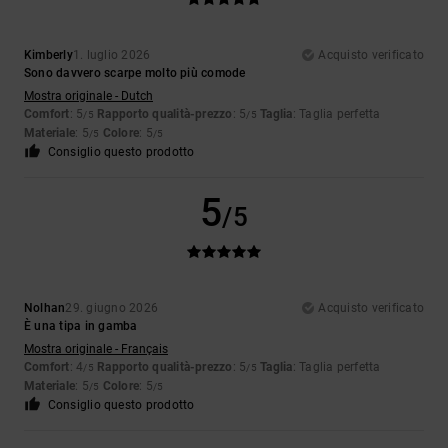
Kimberly
1. luglio 2026
Acquisto verificato
Sono davvero scarpe molto più comode
Mostra originale - Dutch
Comfort
: 5
Rapporto qualità-prezzo
: 5
Taglia
: Taglia perfetta
/5
/5
Materiale
: 5
Colore
: 5
/5
/5
Consiglio questo prodotto
5
/5
Nolhan
29. giugno 2026
Acquisto verificato
È una tipa in gamba
Mostra originale - Français
Comfort
: 4
Rapporto qualità-prezzo
: 5
Taglia
: Taglia perfetta
/5
/5
Materiale
: 5
Colore
: 5
/5
/5
Consiglio questo prodotto