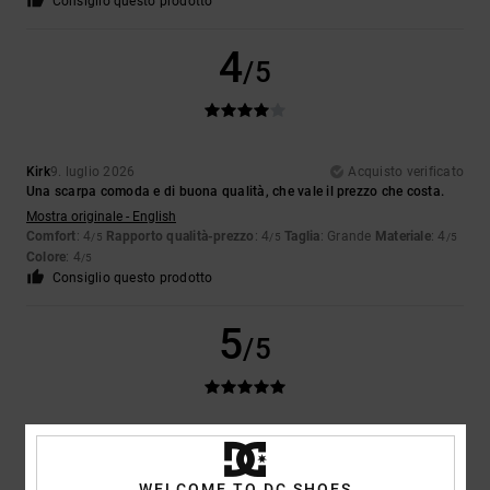
Consiglio questo prodotto
4
/5
Kirk
9. luglio 2026
Acquisto verificato
Una scarpa comoda e di buona qualità, che vale il prezzo che costa.
Mostra originale - English
Comfort
: 4
Rapporto qualità-prezzo
: 4
Taglia
: Grande
Materiale
: 4
/5
/5
/5
Colore
: 4
/5
Consiglio questo prodotto
5
/5
Louise
9. luglio 2026
Acquisto verificato
Erano proprio quello che voleva mio figlio
WELCOME TO DC SHOES