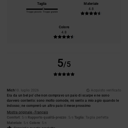
Taglia
Materiale
4.8
Troppo piccolo
Troppo grande
Colore
4.8
5
/5
Mich
10. luglio 2026
Acquisto verificato
Era da un bel po’ che non compravo un paio di scarpe e ne sono
davvero contento: sono molto comode, mi sento a mio agio quando le
indosso; ne comprerò un altro paio il mese prossimo
Mostra originale - Français
Comfort
: 5
Rapporto qualità-prezzo
: 5
Taglia
: Taglia perfetta
/5
/5
Materiale
: 5
Colore
: 5
/5
/5