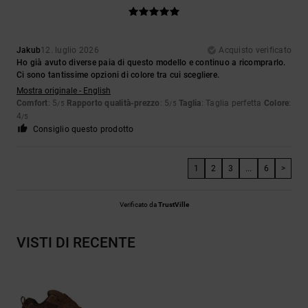
Jakub
12. luglio 2026
Acquisto verificato
Ho già avuto diverse paia di questo modello e continuo a ricomprarlo.
Ci sono tantissime opzioni di colore tra cui scegliere.
Mostra originale - English
Comfort
: 5
Rapporto qualità-prezzo
: 5
Taglia
: Taglia perfetta
Colore
:
/5
/5
4
/5
Consiglio questo prodotto
1
2
3
...
6
>
Verificato da
TrustVille
VISTI DI RECENTE