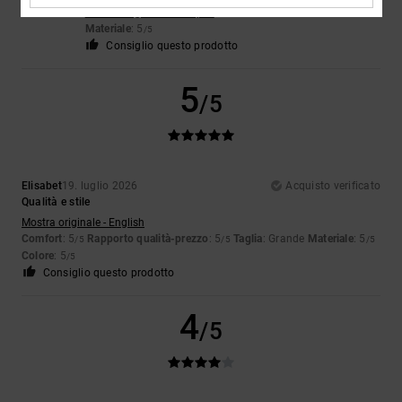
Mostra originale - Français
Materiale
: 5
/5
Consiglio questo prodotto
5
/5
Elisabet
19. luglio 2026
Acquisto verificato
Qualità e stile
Mostra originale - English
Comfort
: 5
Rapporto qualità-prezzo
: 5
Taglia
: Grande
Materiale
: 5
/5
/5
/5
Colore
: 5
/5
Consiglio questo prodotto
4
/5