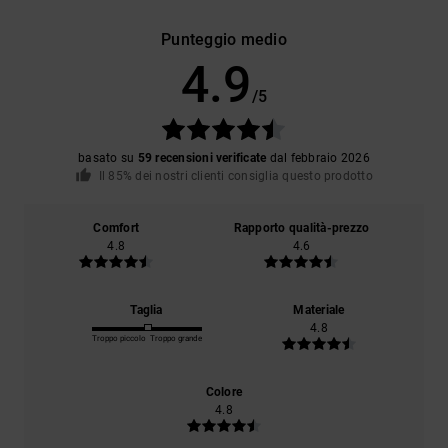
Punteggio medio
4.9
/5
basato su
59 recensioni verificate
dal febbraio 2026
Il 85% dei nostri clienti consiglia questo prodotto
Comfort
Rapporto qualità-prezzo
4.8
4.6
Taglia
Materiale
4.8
Troppo piccolo
Troppo grande
Colore
4.8