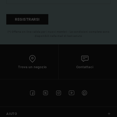
REGISTRARSI
(*) Offerta on-line valida per i nuovi membri - Le condizioni complete sono
disponibili nella mail di benvenuto
Trova un negozio
Contattaci
AIUTO