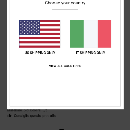
Choose your country
Louise
9. luglio 2026
Acquisto verificato
Erano proprio quello che voleva mio figlio
Mostra originale - English
Comfort
: 5
Rapporto qualità-prezzo
: 5
Taglia
: Taglia perfetta
/5
/5
Materiale
: 5
Colore
: 5
/5
/5
Consiglio questo prodotto
US SHIPPING ONLY
IT SHIPPING ONLY
5
/5
VIEW ALL COUNTRIES
Matteo
9. luglio 2026
Acquisto verificato
scarpe perfette per chi fa skate
Comfort
: 5
Rapporto qualità-prezzo
: 5
Taglia
: Taglia perfetta
/5
/5
Materiale
: 5
Colore
: 5
/5
/5
Consiglio questo prodotto