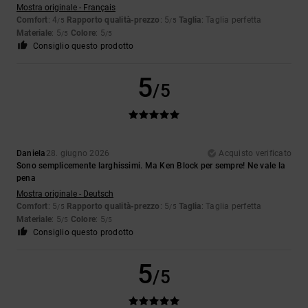
Mostra originale - Français
Comfort
: 4
Rapporto qualità-prezzo
: 5
Taglia
: Taglia perfetta
/5
/5
Materiale
: 5
Colore
: 5
/5
/5
Consiglio questo prodotto
5
/5
Daniela
28. giugno 2026
Acquisto verificato
Sono semplicemente larghissimi. Ma Ken Block per sempre! Ne vale la
pena
Mostra originale - Deutsch
Comfort
: 5
Rapporto qualità-prezzo
: 5
Taglia
: Taglia perfetta
/5
/5
Materiale
: 5
Colore
: 5
/5
/5
Consiglio questo prodotto
5
/5