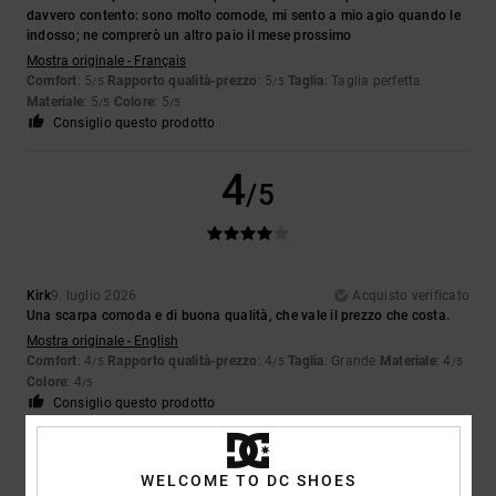
davvero contento: sono molto comode, mi sento a mio agio quando le
indosso; ne comprerò un altro paio il mese prossimo
Mostra originale - Français
Comfort
: 5
Rapporto qualità-prezzo
: 5
Taglia
: Taglia perfetta
/5
/5
Materiale
: 5
Colore
: 5
/5
/5
Consiglio questo prodotto
4
/5
Kirk
9. luglio 2026
Acquisto verificato
Una scarpa comoda e di buona qualità, che vale il prezzo che costa.
Mostra originale - English
Comfort
: 4
Rapporto qualità-prezzo
: 4
Taglia
: Grande
Materiale
: 4
/5
/5
/5
Colore
: 4
/5
Consiglio questo prodotto
5
/5
WELCOME TO DC SHOES