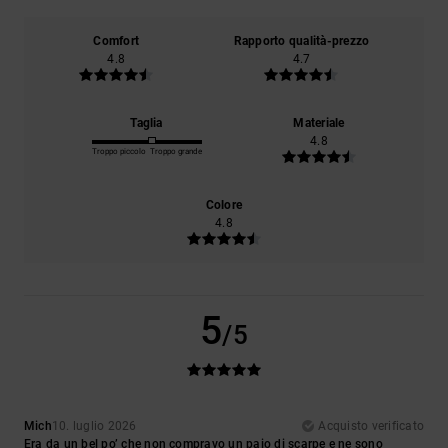
Comfort
Rapporto qualità-prezzo
4.8
4.7
Taglia
Materiale
4.8
Troppo piccolo
Troppo grande
Colore
4.8
5
/5
Mich
10. luglio 2026
Acquisto verificato
Era da un bel po’ che non compravo un paio di scarpe e ne sono