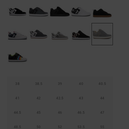
Borse e
risposte
zaini
alle
domande
più
Cinture e
frequenti e
portamonete
accedi al
nostro
modulo di
contatto.
Consulta
le FAQ
38
38.5
39
40
40.5
41
42
42.5
43
44
44.5
45
46
46.5
47
48.5
50
52
53.5
55