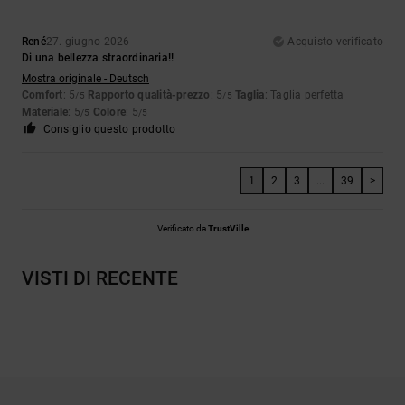
René
27. giugno 2026
Acquisto verificato
Di una bellezza straordinaria!!
Mostra originale - Deutsch
Comfort
: 5
Rapporto qualità-prezzo
: 5
Taglia
: Taglia perfetta
/5
/5
Materiale
: 5
Colore
: 5
/5
/5
Consiglio questo prodotto
1
2
3
...
39
>
Verificato da
TrustVille
VISTI DI RECENTE