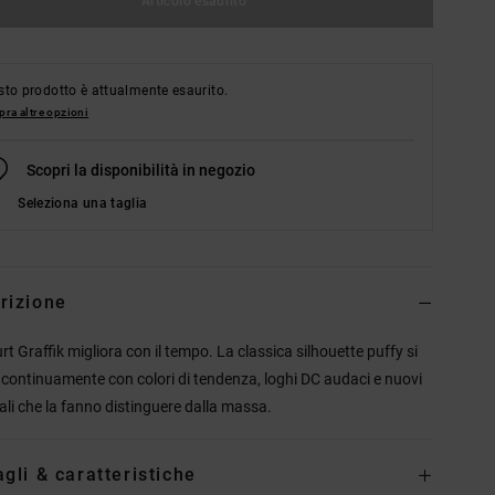
Articolo esaurito
to prodotto è attualmente esaurito.
ra altre opzioni
Scopri la disponibilità in negozio
Seleziona una taglia
rizione
rt Graffik migliora con il tempo. La classica silhouette puffy si
 continuamente con colori di tendenza, loghi DC audaci e nuovi
ali che la fanno distinguere dalla massa.
agli & caratteristiche