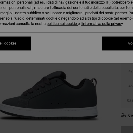
formazioni personali (ad es. i dati di navigazione e il tuo indirizzo IP) potrebbero e
azioni personalizzati, misurare l’efficacia dei contenuti e della pubblicità, per for
eglio il nostro pubblico o sviluppare e migliorare i prodotti dei nostri partner. Pu
senso all’uso di determinati cookie o negandolo ad altri tipi di cookie (ad esempio
nformazioni consulta la nostra
politica sui cookie
e
l'informativa sulla privacy
.
ei cookie
Acc
38
42
46
53.
Co