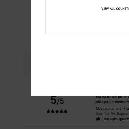
VIEW ALL COUNTR
Comfort
Ra
4.8
Mich
10. luglio 2026
5
Era da un bel po’ c
/5
altro paio il mese p
Mostra originale - Fr
Comfort
: 5
Rapport
/5
Consiglio quest