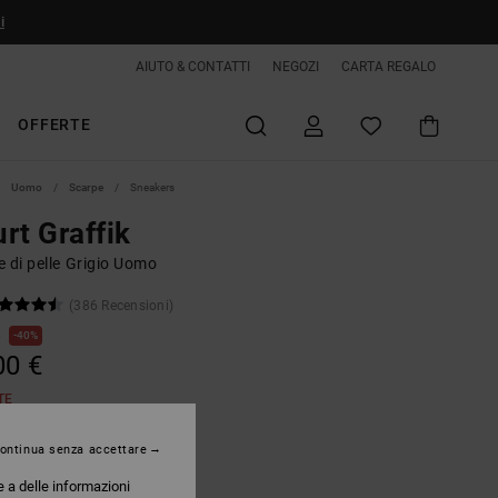
i
AIUTO & CONTATTI
NEGOZI
CARTA REGALO
OFFERTE
Uomo
Scarpe
Sneakers
rt Graffik
 di pelle Grigio Uomo
(386 Recensioni)
€
40%
00 €
TE
ontinua senza accettare
Grey/black/green
e a delle informazioni