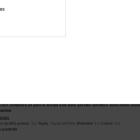
Punteggio medio
IES
4.8
/5
basato su
386 recensioni verificate
dal settembre 2025
Il 89% dei nostri clienti consiglia questo prodotto
pporto qualità-prezzo
Taglia
Material
4.7
4.8
Troppo piccolo
Troppo grande
he non compravo un paio di scarpe e ne sono davvero contento: sono molto como
rossimo
ançais
o qualità-prezzo
: 5
Taglia
: Taglia perfetta
Materiale
: 5
Colore
: 5
/5
/5
/5
o prodotto