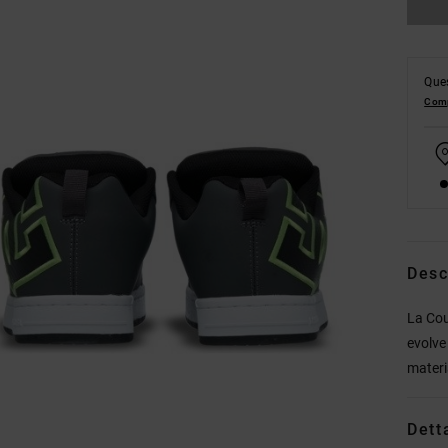
Ques
Comp
Desc
La Cou
evolve
materi
Dett