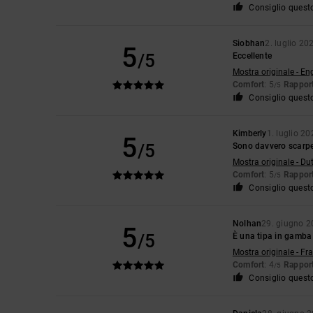
Consiglio quest
Siobhan
2. luglio 20
5
/5
Eccellente
Mostra originale - En
Comfort
: 5
Rapport
/5
Consiglio quest
Kimberly
1. luglio 2
5
/5
Sono davvero scarp
Mostra originale - Du
Comfort
: 5
Rapport
/5
Consiglio quest
Nolhan
29. giugno 
5
/5
È una tipa in gamba
Mostra originale - Fr
Comfort
: 4
Rapport
/5
Consiglio quest