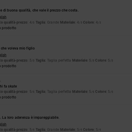
di buona qualità, che vale il prezzo che costa.
glish
o qualità-prezzo
: 4
Taglia
: Grande
Materiale
: 4
Colore
: 4
/5
/5
/5
o prodotto
 che voleva mio figlio
glish
o qualità-prezzo
: 5
Taglia
: Taglia perfetta
Materiale
: 5
Colore
: 5
/5
/5
/5
o prodotto
6
hi fa skate
o qualità-prezzo
: 5
Taglia
: Taglia perfetta
Materiale
: 5
Colore
: 5
/5
/5
/5
o prodotto
 La loro aderenza è impareggiabile.
glish
o qualità-prezzo
: 5
Taglia
: Grande
Materiale
: 5
Colore
: 5
/5
/5
/5