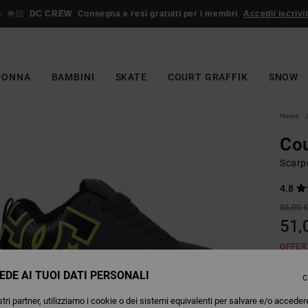
🤟🏻
DC CREW
Consegna e resi gratuiti per i membri
Accedi/ iscrivit
DONNA
BAMBINI
SKATE
COURT GRAFFIK
SNOW
Home
Cou
Scarpe
4.8
85,00 
51,
OFFER
EDE AI TUOI DATI PERSONALI
C
Colori
tri partner, utilizziamo i cookie o dei sistemi equivalenti per salvare e/o acceder