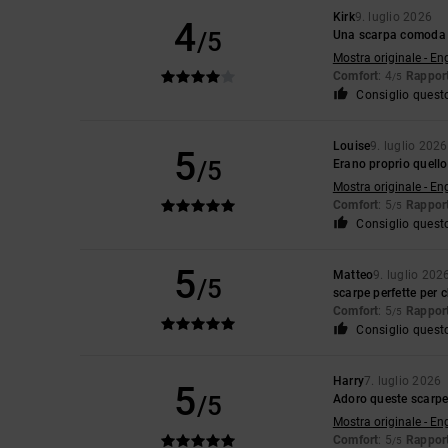
Kirk
9. luglio 2026
4
/5
Una scarpa comoda e 
Mostra originale - En
Comfort
: 4
Rapport
/5
Consiglio quest
Louise
9. luglio 2026
5
/5
Erano proprio quello
Mostra originale - En
Comfort
: 5
Rapport
/5
Consiglio quest
5
Matteo
9. luglio 202
/5
scarpe perfette per c
Comfort
: 5
Rapport
/5
Consiglio quest
Harry
7. luglio 2026
5
/5
Adoro queste scarpe.
Mostra originale - En
Comfort
: 5
Rapport
/5