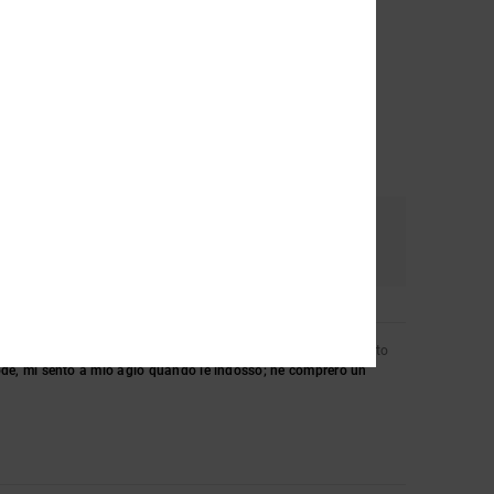
e
Colore
4.8
Acquisto verificato
de, mi sento a mio agio quando le indosso; ne comprerò un