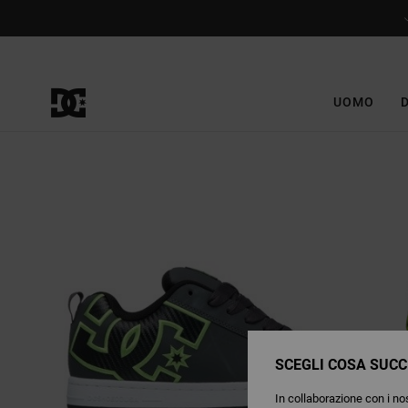
Salta
alle
informazioni
sul
prodotto
UOMO
SCEGLI COSA SUCC
In collaborazione con i nos