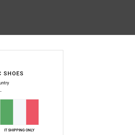
C SHOES
untry
IT SHIPPING ONLY