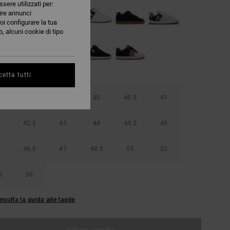
ssere utilizzati per:
nire annunci
oi configurare la tua
, alcuni cookie di tipo
etta tutti
38.5
39
40
40.5
41
42.5
43
44
44.5
45
46.5
47
48.5
50
52
5
55
nsulta la guida alle taglie