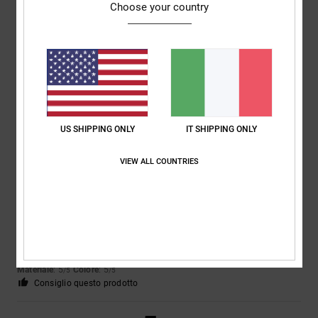
Choose your country
Louise
9. luglio 2026
Acquisto verificato
Erano proprio quello che voleva mio figlio
Mostra originale - English
Comfort
: 5
Rapporto qualità-prezzo
: 5
Taglia
: Taglia perfetta
/5
/5
Materiale
: 5
Colore
: 5
/5
/5
Consiglio questo prodotto
US SHIPPING ONLY
IT SHIPPING ONLY
5
/5
VIEW ALL COUNTRIES
Matteo
9. luglio 2026
Acquisto verificato
scarpe perfette per chi fa skate
Comfort
: 5
Rapporto qualità-prezzo
: 5
Taglia
: Taglia perfetta
/5
/5
Materiale
: 5
Colore
: 5
/5
/5
Consiglio questo prodotto