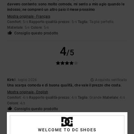
davvero contento: sono molto comode, mi sento a mio agio quando le
indosso; ne comprerò un altro paio il mese prossimo
Mostra originale - Français
Comfort
: 5
Rapporto qualità-prezzo
: 5
Taglia
: Taglia perfetta
/5
/5
Materiale
: 5
Colore
: 5
/5
/5
Consiglio questo prodotto
4
/5
Kirk
9. luglio 2026
Acquisto verificato
Una scarpa comoda e di buona qualità, che vale il prezzo che costa.
Mostra originale - English
Comfort
: 4
Rapporto qualità-prezzo
: 4
Taglia
: Grande
Materiale
: 4
/5
/5
/5
Colore
: 4
/5
Consiglio questo prodotto
5
/5
WELCOME TO DC SHOES