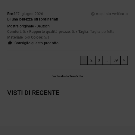
René
27. giugno 2026
Acquisto verificato
Di una bellezza straordinaria!!
Mostra originale - Deutsch
Comfort
: 5
Rapporto qualità-prezzo
: 5
Taglia
: Taglia perfetta
/5
/5
Materiale
: 5
Colore
: 5
/5
/5
Consiglio questo prodotto
1
2
3
...
39
>
Verificato da
TrustVille
VISTI DI RECENTE