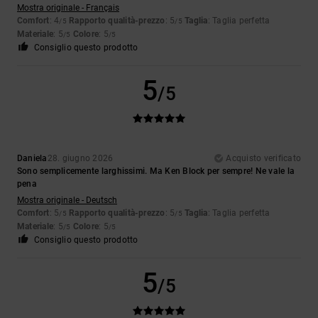
Mostra originale - Français
Comfort
: 4
Rapporto qualità-prezzo
: 5
Taglia
: Taglia perfetta
/5
/5
Materiale
: 5
Colore
: 5
/5
/5
Consiglio questo prodotto
5
/5
Daniela
28. giugno 2026
Acquisto verificato
Sono semplicemente larghissimi. Ma Ken Block per sempre! Ne vale la
pena
Mostra originale - Deutsch
Comfort
: 5
Rapporto qualità-prezzo
: 5
Taglia
: Taglia perfetta
/5
/5
Materiale
: 5
Colore
: 5
/5
/5
Consiglio questo prodotto
5
/5