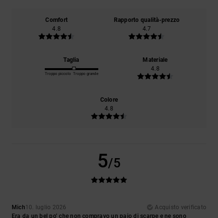
Comfort
Rapporto qualità-prezzo
4.8
4.7
Taglia
Materiale
4.8
Troppo piccolo
Troppo grande
Colore
4.8
5
/5
Mich
10. luglio 2026
Acquisto verificato
Era da un bel po’ che non compravo un paio di scarpe e ne sono