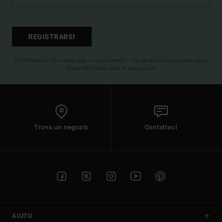
REGISTRARSI
(*) Offerta on-line valida per i nuovi membri - Le condizioni complete sono
disponibili nella mail di benvenuto
Trova un negozio
Contattaci
AIUTO