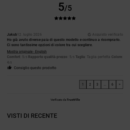
5
/5
Jakub
12. luglio 2026
Acquisto verificato
Ho già avuto diverse paia di questo modello e continuo a ricomprarlo.
Ci sono tantissime opzioni di colore tra cui scegliere.
Mostra originale - English
Comfort
: 5
Rapporto qualità-prezzo
: 5
Taglia
: Taglia perfetta
Colore
:
/5
/5
4
/5
Consiglio questo prodotto
1
2
3
...
6
>
Verificato da
TrustVille
VISTI DI RECENTE