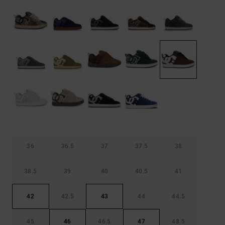
Borse e
risposte
zaini
alle
domande
più
Cinture e
frequenti e
portamonete
accedi al
nostro
modulo di
contatto.
Consulta
le FAQ
36
36.5
37
37.5
38
38.5
39
40
40.5
41
42
42.5
43
44
44.5
45
46
46.5
47
48.5