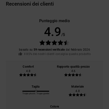
Recensioni dei clienti
Punteggio medio
4.9
/5
basato su
59 recensioni verificate
dal febbraio 2026
Il 85% dei nostri clienti consiglia questo prodotto
Comfort
Rapporto qualità-prezzo
4.8
4.6
Taglia
Materiale
4.8
Troppo piccolo
Troppo grande
Colore