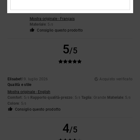
Christelle
21. luglio 2026
Acquisto verificato
Identico alla foto perfetta
Mostra originale - Français
Materiale
: 5
/5
Consiglio questo prodotto
5
/5
Elisabet
19. luglio 2026
Acquisto verificato
Qualità e stile
Mostra originale - English
Comfort
: 5
Rapporto qualità-prezzo
: 5
Taglia
: Grande
Materiale
: 5
/5
/5
/5
Colore
: 5
/5
Consiglio questo prodotto
4
/5