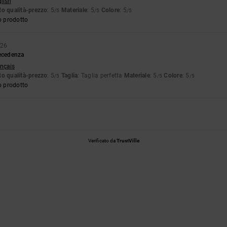
glish
o qualità-prezzo
: 5
Materiale
: 5
Colore
: 5
/5
/5
/5
o prodotto
026
recedenza
ançais
o qualità-prezzo
: 5
Taglia
: Taglia perfetta
Materiale
: 5
Colore
: 5
/5
/5
/5
o prodotto
Verificato da
TrustVille