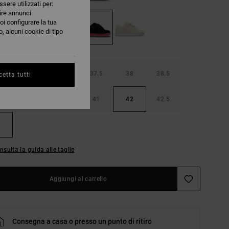
ssere utilizzati per:
nire annunci
oi configurare la tua
, alcuni cookie di tipo
36.5
37
37.5
38
38.5
etta tutti
40
40.5
41
42
42.5
nsulta la guida alle taglie
Aggiungi al carrello
Consegna a casa o presso un punto di ritiro