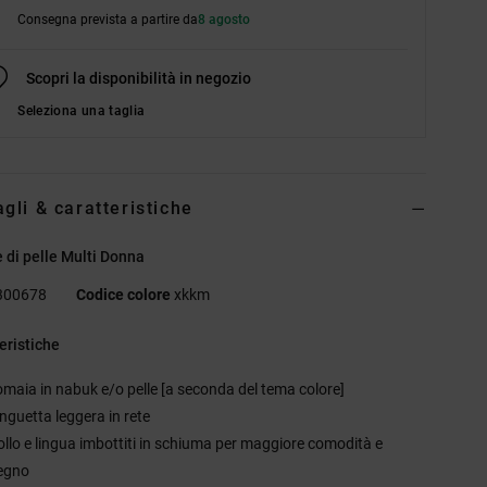
Consegna prevista a partire da
8 agosto
Scopri la disponibilità in negozio
Seleziona una taglia
agli & caratteristiche
 di pelle Multi Donna
300678
Codice colore
xkkm
eristiche
omaia in nabuk e/o pelle [a seconda del tema colore]
inguetta leggera in rete
ollo e lingua imbottiti in schiuma per maggiore comodità e
egno