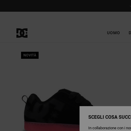
Salta
alle
informazioni
sul
prodotto
UOMO
NOVITÀ
SCEGLI COSA SUCC
In collaborazione con i nos