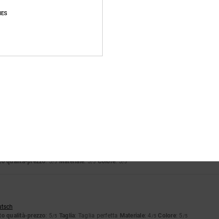
IES
buona
glish
o qualità-prezzo
: 5
Taglia
: Taglia perfetta
Materiale
: 5
Colore
: 5
/5
/5
/5
o prodotto
6
o qualità-prezzo
: 4
Taglia
: Taglia perfetta
Materiale
: 5
Colore
: 5
/5
/5
/5
o prodotto
utsch
o qualità-prezzo
: 5
Materiale
: 5
Colore
: 5
/5
/5
/5
utsch
o qualità-prezzo
: 5
Taglia
: Taglia perfetta
Materiale
: 4
Colore
: 5
/5
/5
/5