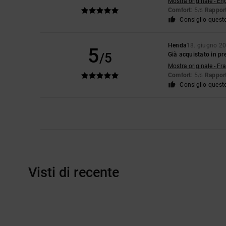
Mostra originale - En
Comfort
: 5
Rapport
/5
Consiglio quest
Henda
18. giugno 2
5
/5
Già acquistato in p
Mostra originale - Fr
Comfort
: 5
Rapport
/5
Consiglio quest
Visti di recente