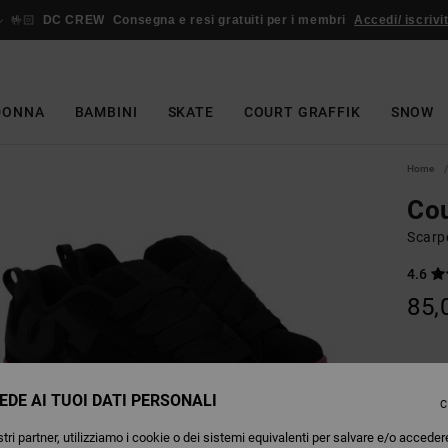
🤟🏻
DC CREW
Consegna e resi gratuiti per i membri
Accedi/ iscrivit
DONNA
BAMBINI
SKATE
COURT GRAFFIK
SNOW
Home
Cou
Scarpe
4.6
85,
Colori
EDE AI TUOI DATI PERSONALI
C
tri partner, utilizziamo i cookie o dei sistemi equivalenti per salvare e/o acceder