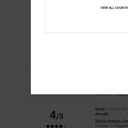
VIEW ALL COUNTR
Kirsty
9. luglio 2026
5
/5
Perché è una cosa 
Mostra originale - En
Comfort
: 5
Rapport
/5
Consiglio quest
5
/5
Jeroen
4. luglio 202
Comfort
: 5
Rapport
/5
Consiglio quest
5
Danja
1. luglio 2026
/5
Allora...
Mostra originale - De
Comfort
: 5
Rapport
/5
Danja
1. luglio 2026
4
/5
##cosìììì
Mostra originale - De
Comfort
: 5
Rapport
/5