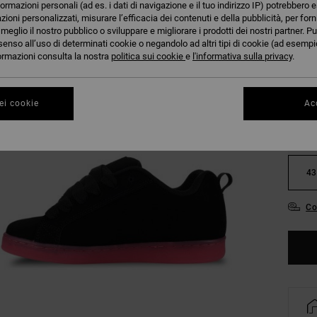
formazioni personali (ad es. i dati di navigazione e il tuo indirizzo IP) potrebbero e
azioni personalizzati, misurare l’efficacia dei contenuti e della pubblicità, per for
eglio il nostro pubblico o sviluppare e migliorare i prodotti dei nostri partner. Pu
senso all’uso di determinati cookie o negandolo ad altri tipi di cookie (ad esempio
nformazioni consulta la nostra
politica sui cookie
e
l'informativa sulla privacy
.
36
ei cookie
Acc
39
43
Co