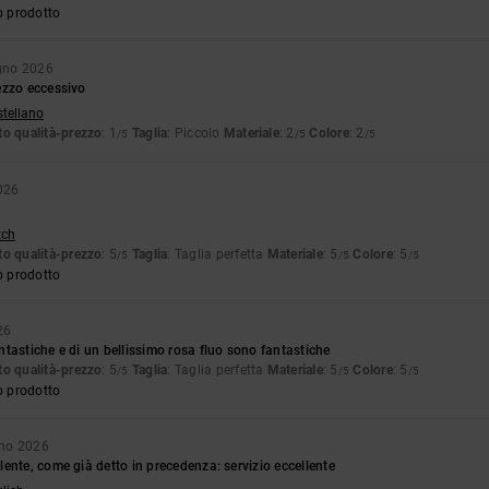
o prodotto
gno 2026
ezzo eccessivo
stellano
o qualità-prezzo
: 1
Taglia
: Piccolo
Materiale
: 2
Colore
: 2
/5
/5
/5
026
tch
o qualità-prezzo
: 5
Taglia
: Taglia perfetta
Materiale
: 5
Colore
: 5
/5
/5
/5
o prodotto
26
tastiche e di un bellissimo rosa fluo sono fantastiche
o qualità-prezzo
: 5
Taglia
: Taglia perfetta
Materiale
: 5
Colore
: 5
/5
/5
/5
o prodotto
gno 2026
ente, come già detto in precedenza: servizio eccellente