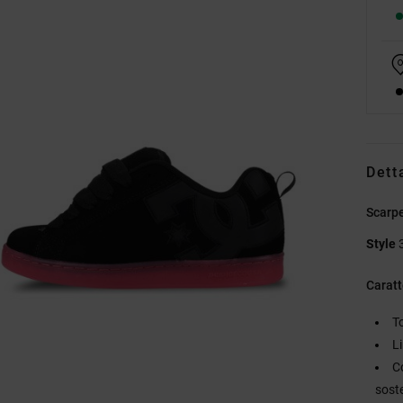
Dett
Scarpe
Style
Caratt
T
L
C
sost