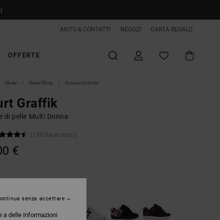
i
AIUTO & CONTATTI
NEGOZI
CARTA REGALO
OFFERTE
Skate
Skate Shop
Scarpe da skate
rt Graffik
 di pelle Multi Donna
(150 Recensioni)
00 €
Black/black/pink
ontinua senza accettare
e a delle informazioni