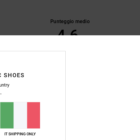
Punteggio medio
4.6
/5
basato su
150 recensioni verificate
dal settembre 2025
Il 85% dei nostri clienti consiglia questo prodotto
C SHOES
pporto qualità-prezzo
Taglia
Material
untry
4.5
4.7
Troppo piccolo
Troppo grande
 2026
a alla moda
glish
IT SHIPPING ONLY
o qualità-prezzo
: 4
Taglia
: Taglia perfetta
Materiale
: 4
Colore
: 5
/5
/5
/5