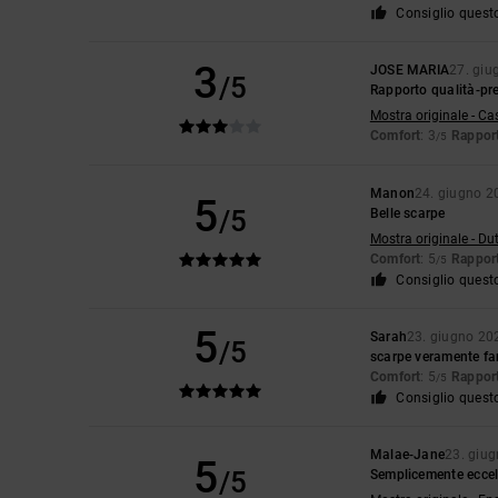
Consiglio quest
3
JOSE MARIA
27. giu
/5
Rapporto qualità-pr
Mostra originale - Ca
Comfort
: 3
Rapport
/5
Manon
24. giugno 2
5
/5
Belle scarpe
Mostra originale - Du
Comfort
: 5
Rapport
/5
Consiglio quest
5
Sarah
23. giugno 20
/5
scarpe veramente fan
Comfort
: 5
Rapport
/5
Consiglio quest
Malae-Jane
23. giu
5
/5
Semplicemente eccell