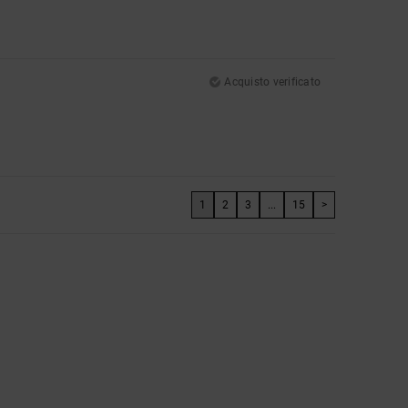
Acquisto verificato
1
2
3
...
15
>