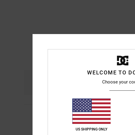
WELCOME TO D
Comfort
Ra
Choose your co
4.7
4
Stephanie
10. luglio
/5
Scarpe da ginnastic
Mostra originale - En
US SHIPPING ONLY
Comfort
: 5
Rapport
/5