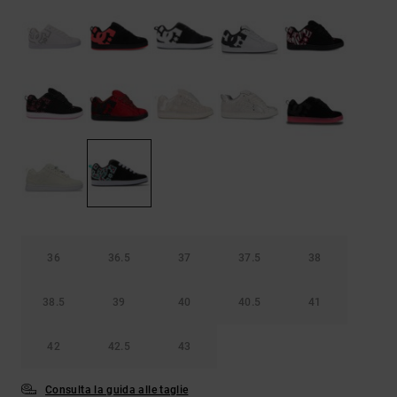
Borse e
risposte
zaini
alle
domande
più
Cinture e
frequenti e
portamonete
accedi al
nostro
modulo di
contatto.
Consulta
le FAQ
36
36.5
37
37.5
38
38.5
39
40
40.5
41
42
42.5
43
Consulta la guida alle taglie