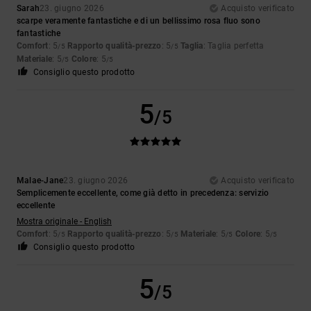
Sarah
23. giugno 2026
Acquisto verificato
scarpe veramente fantastiche e di un bellissimo rosa fluo sono
fantastiche
Comfort
: 5
Rapporto qualità-prezzo
: 5
Taglia
: Taglia perfetta
/5
/5
Materiale
: 5
Colore
: 5
/5
/5
Consiglio questo prodotto
5
/5
Malae-Jane
23. giugno 2026
Acquisto verificato
Semplicemente eccellente, come già detto in precedenza: servizio
eccellente
Mostra originale - English
Comfort
: 5
Rapporto qualità-prezzo
: 5
Materiale
: 5
Colore
: 5
/5
/5
/5
/5
Consiglio questo prodotto
5
/5