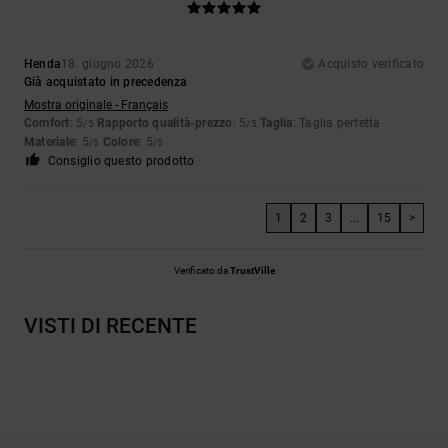
Henda
18. giugno 2026
Acquisto verificato
Già acquistato in precedenza
Mostra originale - Français
Comfort
: 5
Rapporto qualità-prezzo
: 5
Taglia
: Taglia perfetta
/5
/5
Materiale
: 5
Colore
: 5
/5
/5
Consiglio questo prodotto
1
2
3
...
15
>
Verificato da
TrustVille
VISTI DI RECENTE