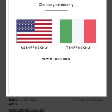
Materiale
: 5
Colore
: 5
/5
/5
Choose your country
Consiglio questo prodotto
5
/5
Jeroen
4. luglio 2026
Acquisto verificato
US SHIPPING ONLY
IT SHIPPING ONLY
Comfort
: 5
Rapporto qualità-prezzo
: 4
Taglia
: Taglia perfetta
/5
/5
Materiale
: 5
Colore
: 5
/5
/5
VIEW ALL COUNTRIES
Consiglio questo prodotto
5
/5
Danja
1. luglio 2026
Acquisto verificato
Allora...
Mostra originale - Deutsch