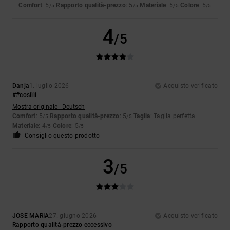
Comfort
: 5
Rapporto qualità-prezzo
: 5
Materiale
: 5
Colore
: 5
/5
/5
/5
/5
4
/5
Danja
1. luglio 2026
Acquisto verificato
##cosìììì
Mostra originale - Deutsch
Comfort
: 5
Rapporto qualità-prezzo
: 5
Taglia
: Taglia perfetta
/5
/5
Materiale
: 4
Colore
: 5
/5
/5
Consiglio questo prodotto
3
/5
JOSE MARIA
27. giugno 2026
Acquisto verificato
Rapporto qualità-prezzo eccessivo