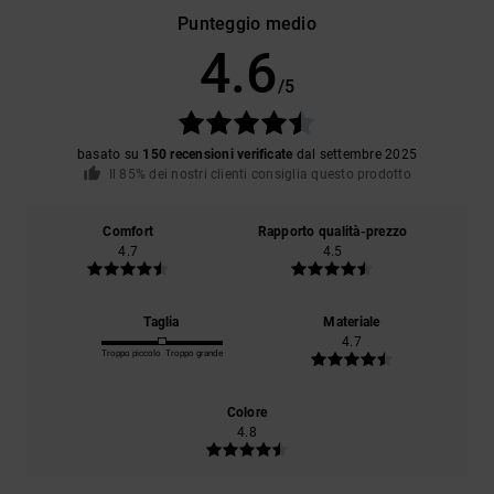
Punteggio medio
4.6
/5
basato su
150 recensioni verificate
dal settembre 2025
Il 85% dei nostri clienti consiglia questo prodotto
Comfort
Rapporto qualità-prezzo
4.7
4.5
Taglia
Materiale
4.7
Troppo piccolo
Troppo grande
Colore
4.8