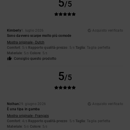
5
/5
Kimberly
1. luglio 2026
Acquisto verificato
Sono davvero scarpe molto più comode
Mostra originale - Dutch
Comfort
: 5
Rapporto qualità-prezzo
: 5
Taglia
: Taglia perfetta
/5
/5
Materiale
: 5
Colore
: 5
/5
/5
Consiglio questo prodotto
5
/5
Nolhan
29. giugno 2026
Acquisto verificato
È una tipa in gamba
Mostra originale - Français
Comfort
: 4
Rapporto qualità-prezzo
: 5
Taglia
: Taglia perfetta
/5
/5
Materiale
: 5
Colore
: 5
/5
/5