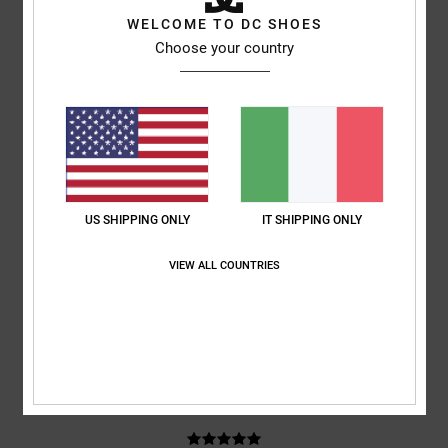
Louise
9. luglio 2026
Acquisto verificato
WELCOME TO DC SHOES
Erano proprio quello che voleva mio figlio
Choose your country
Mostra originale - English
Comfort
: 5
Rapporto qualità-prezzo
: 5
Taglia
: Taglia perfetta
/5
/5
Materiale
: 5
Colore
: 5
/5
/5
Consiglio questo prodotto
5
/5
US SHIPPING ONLY
IT SHIPPING ONLY
Matteo
9. luglio 2026
Acquisto verificato
VIEW ALL COUNTRIES
scarpe perfette per chi fa skate
Comfort
: 5
Rapporto qualità-prezzo
: 5
Taglia
: Taglia perfetta
/5
/5
Materiale
: 5
Colore
: 5
/5
/5
Consiglio questo prodotto
5
/5