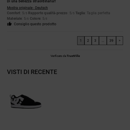
Di una bellezza straordinaria!!
Mostra originale - Deutsch
Comfort
: 5
Rapporto qualità-prezzo
: 5
Taglia
: Taglia perfetta
/5
/5
Materiale
: 5
Colore
: 5
/5
/5
Consiglio questo prodotto
1
2
3
...
39
>
Verificato da
TrustVille
VISTI DI RECENTE