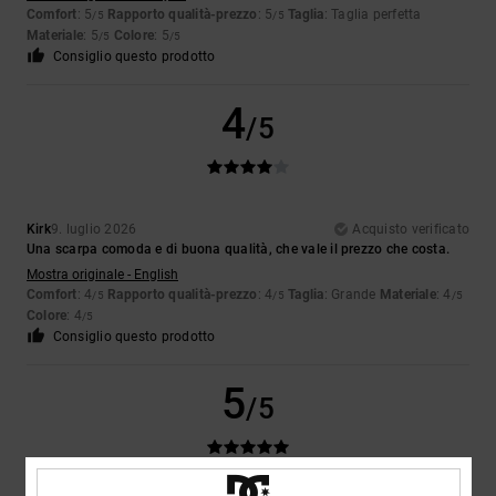
Comfort
: 5
Rapporto qualità-prezzo
: 5
Taglia
: Taglia perfetta
/5
/5
Materiale
: 5
Colore
: 5
/5
/5
Consiglio questo prodotto
4
/5
Kirk
9. luglio 2026
Acquisto verificato
Una scarpa comoda e di buona qualità, che vale il prezzo che costa.
Mostra originale - English
Comfort
: 4
Rapporto qualità-prezzo
: 4
Taglia
: Grande
Materiale
: 4
/5
/5
/5
Colore
: 4
/5
Consiglio questo prodotto
5
/5