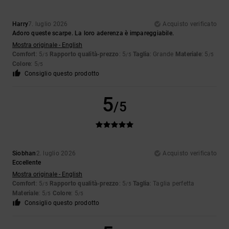
Harry
7. luglio 2026
Acquisto verificato
Adoro queste scarpe. La loro aderenza è impareggiabile.
Mostra originale - English
Comfort
: 5
Rapporto qualità-prezzo
: 5
Taglia
: Grande
Materiale
: 5
/5
/5
/5
Colore
: 5
/5
Consiglio questo prodotto
5
/5
Siobhan
2. luglio 2026
Acquisto verificato
Eccellente
Mostra originale - English
Comfort
: 5
Rapporto qualità-prezzo
: 5
Taglia
: Taglia perfetta
/5
/5
Materiale
: 5
Colore
: 5
/5
/5
Consiglio questo prodotto