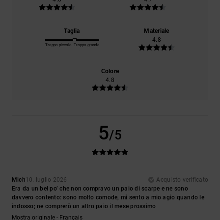
Taglia
Materiale
4.8
Troppo piccolo
Troppo grande
Colore
4.8
5
/5
Mich
10. luglio 2026
Acquisto verificato
Era da un bel po’ che non compravo un paio di scarpe e ne sono
davvero contento: sono molto comode, mi sento a mio agio quando le
indosso; ne comprerò un altro paio il mese prossimo
Mostra originale - Français