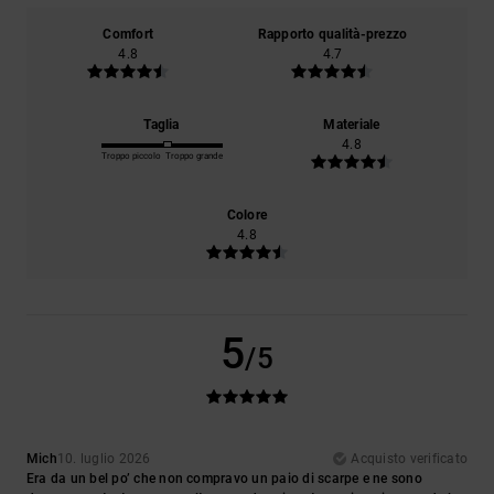
Comfort
Rapporto qualità-prezzo
4.8
4.7
Taglia
Materiale
4.8
Troppo piccolo
Troppo grande
Colore
4.8
5
/5
Mich
10. luglio 2026
Acquisto verificato
Era da un bel po’ che non compravo un paio di scarpe e ne sono