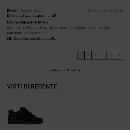
René
27. giugno 2026
Acquisto verificato
Di una bellezza straordinaria!!
Mostra originale - Deutsch
Comfort
: 5
Rapporto qualità-prezzo
: 5
Taglia
: Taglia perfetta
/5
/5
Materiale
: 5
Colore
: 5
/5
/5
Consiglio questo prodotto
1
2
3
...
39
>
Verificato da
TrustVille
VISTI DI RECENTE