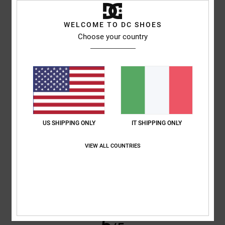
WELCOME TO DC SHOES
Louise
9. luglio 2026
Acquisto verificato
Choose your country
Erano proprio quello che voleva mio figlio
Mostra originale - English
Comfort
: 5
Rapporto qualità-prezzo
: 5
Taglia
: Taglia perfetta
/5
/5
Materiale
: 5
Colore
: 5
/5
/5
Consiglio questo prodotto
5
/5
US SHIPPING ONLY
IT SHIPPING ONLY
VIEW ALL COUNTRIES
Matteo
9. luglio 2026
Acquisto verificato
scarpe perfette per chi fa skate
Comfort
: 5
Rapporto qualità-prezzo
: 5
Taglia
: Taglia perfetta
/5
/5
Materiale
: 5
Colore
: 5
/5
/5
Consiglio questo prodotto