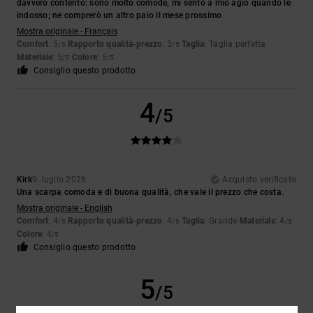
davvero contento: sono molto comode, mi sento a mio agio quando le
indosso; ne comprerò un altro paio il mese prossimo
Mostra originale - Français
Comfort
: 5
Rapporto qualità-prezzo
: 5
Taglia
: Taglia perfetta
/5
/5
Materiale
: 5
Colore
: 5
/5
/5
Consiglio questo prodotto
4
/5
Kirk
9. luglio 2026
Acquisto verificato
Una scarpa comoda e di buona qualità, che vale il prezzo che costa.
Mostra originale - English
Comfort
: 4
Rapporto qualità-prezzo
: 4
Taglia
: Grande
Materiale
: 4
/5
/5
/5
Colore
: 4
/5
Consiglio questo prodotto
5
/5