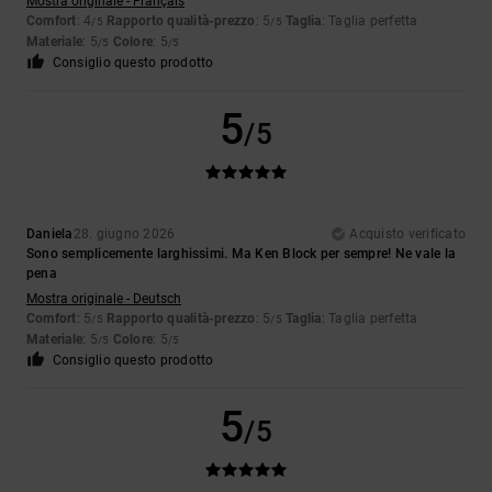
Mostra originale - Français
Comfort
: 4
Rapporto qualità-prezzo
: 5
Taglia
: Taglia perfetta
/5
/5
Materiale
: 5
Colore
: 5
/5
/5
Consiglio questo prodotto
5
/5
Daniela
28. giugno 2026
Acquisto verificato
Sono semplicemente larghissimi. Ma Ken Block per sempre! Ne vale la
pena
Mostra originale - Deutsch
Comfort
: 5
Rapporto qualità-prezzo
: 5
Taglia
: Taglia perfetta
/5
/5
Materiale
: 5
Colore
: 5
/5
/5
Consiglio questo prodotto
5
/5