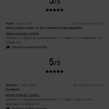
5
/5
Harry
7. luglio 2026
Acquisto verificato
Adoro queste scarpe. La loro aderenza è impareggiabile.
Mostra originale - English
Comfort
: 5
Rapporto qualità-prezzo
: 5
Taglia
: Grande
Materiale
: 5
/5
/5
/5
Colore
: 5
/5
Consiglio questo prodotto
5
/5
Siobhan
2. luglio 2026
Acquisto verificato
Eccellente
Mostra originale - English
Comfort
: 5
Rapporto qualità-prezzo
: 5
Taglia
: Taglia perfetta
/5
/5
Materiale
: 5
Colore
: 5
/5
/5
Consiglio questo prodotto