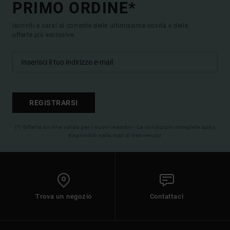
PRIMO ORDINE*
Iscriviti e sarai al corrente delle ultimissime novità e delle
offerte più esclusive.
REGISTRARSI
(*) Offerta on-line valida per i nuovi membri - Le condizioni complete sono
disponibili nella mail di benvenuto
Trova un negozio
Contattaci