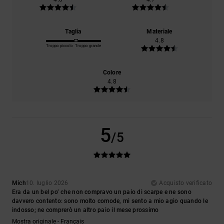
Taglia
Materiale
4.8
Troppo piccolo
Troppo grande
Colore
4.8
5
/5
Mich
10. luglio 2026
Acquisto verificato
Era da un bel po’ che non compravo un paio di scarpe e ne sono
davvero contento: sono molto comode, mi sento a mio agio quando le
indosso; ne comprerò un altro paio il mese prossimo
Mostra originale - Français