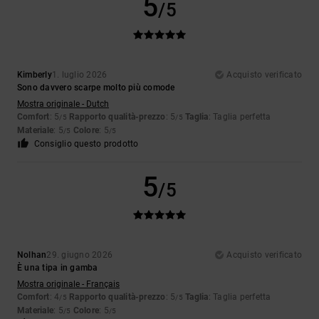
5
/5
Kimberly
1. luglio 2026
Acquisto verificato
Sono davvero scarpe molto più comode
Mostra originale - Dutch
Comfort
: 5
Rapporto qualità-prezzo
: 5
Taglia
: Taglia perfetta
/5
/5
Materiale
: 5
Colore
: 5
/5
/5
Consiglio questo prodotto
5
/5
Nolhan
29. giugno 2026
Acquisto verificato
È una tipa in gamba
Mostra originale - Français
Comfort
: 4
Rapporto qualità-prezzo
: 5
Taglia
: Taglia perfetta
/5
/5
Materiale
: 5
Colore
: 5
/5
/5