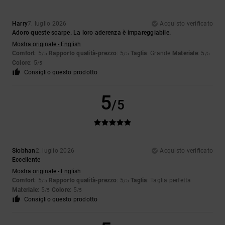
Harry
7. luglio 2026
Acquisto verificato
Adoro queste scarpe. La loro aderenza è impareggiabile.
Mostra originale - English
Comfort
: 5
Rapporto qualità-prezzo
: 5
Taglia
: Grande
Materiale
: 5
/5
/5
/5
Colore
: 5
/5
Consiglio questo prodotto
5
/5
Siobhan
2. luglio 2026
Acquisto verificato
Eccellente
Mostra originale - English
Comfort
: 5
Rapporto qualità-prezzo
: 5
Taglia
: Taglia perfetta
/5
/5
Materiale
: 5
Colore
: 5
/5
/5
Consiglio questo prodotto