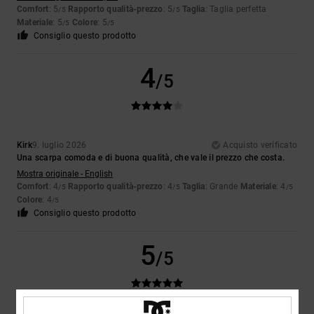
Comfort
: 5
Rapporto qualità-prezzo
: 5
Taglia
: Taglia perfetta
/5
/5
Materiale
: 5
Colore
: 5
/5
/5
Consiglio questo prodotto
4
/5
Kirk
9. luglio 2026
Acquisto verificato
Una scarpa comoda e di buona qualità, che vale il prezzo che costa.
Mostra originale - English
Comfort
: 4
Rapporto qualità-prezzo
: 4
Taglia
: Grande
Materiale
: 4
/5
/5
/5
Colore
: 4
/5
Consiglio questo prodotto
5
/5