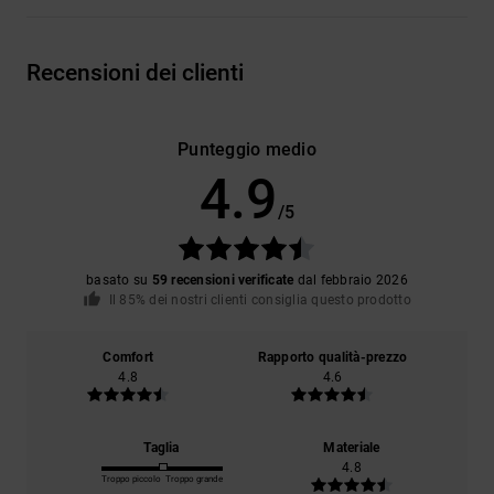
Recensioni dei clienti
Punteggio medio
4.9
/5
basato su
59 recensioni verificate
dal febbraio 2026
Il 85% dei nostri clienti consiglia questo prodotto
Comfort
Rapporto qualità-prezzo
4.8
4.6
Taglia
Materiale
4.8
Troppo piccolo
Troppo grande