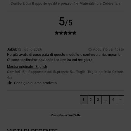
Comfort
: 5
Rapporto qualità-prezzo
: 4
Materiale
: 5
Colore
: 5
/5
/5
/5
/5
5
/5
Jakub
12. luglio 2026
Acquisto verificato
Ho già avuto diverse paia di questo modello e continuo a ricomprarlo.
Ci sono tantissime opzioni di colore tra cui scegliere.
Mostra originale - English
Comfort
: 5
Rapporto qualità-prezzo
: 5
Taglia
: Taglia perfetta
Colore
:
/5
/5
4
/5
Consiglio questo prodotto
1
2
3
...
6
>
Verificato da
TrustVille