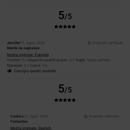
5
/5
Jennifer
15. luglio 2026
Acquisto verificato
Niente da segnalare
Mostra originale - Français
Comfort
: 5
Rapporto qualità-prezzo
: 5
Taglia
: Taglia perfetta
/5
/5
Materiale
: 5
Colore
: 5
/5
/5
Consiglio questo prodotto
5
/5
Corinna
14. luglio 2026
Acquisto verificato
Fantastico
Mostra originale - Deutsch