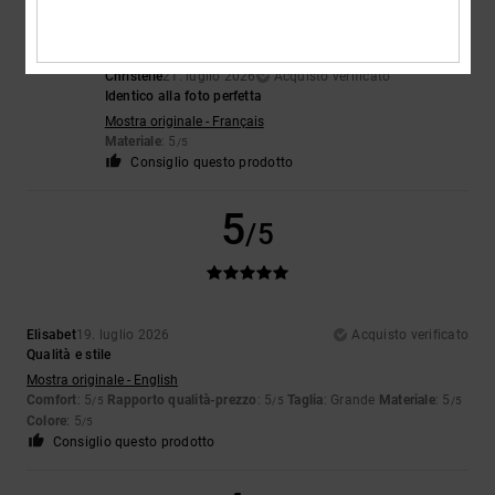
Christelle
21. luglio 2026
Acquisto verificato
Identico alla foto perfetta
Mostra originale - Français
Materiale
: 5
/5
Consiglio questo prodotto
5
/5
Elisabet
19. luglio 2026
Acquisto verificato
Qualità e stile
Mostra originale - English
Comfort
: 5
Rapporto qualità-prezzo
: 5
Taglia
: Grande
Materiale
: 5
/5
/5
/5
Colore
: 5
/5
Consiglio questo prodotto