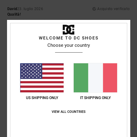
David
23. luglio 2026
Acquisto verificato
Qualità!
Mostra originale - English
Comfort
: 5
Rapporto qualità-prezzo
: 5
Taglia
: Taglia perfetta
/5
/5
Materiale
: 5
Colore
: 5
/5
/5
WELCOME TO DC SHOES
Consiglio questo prodotto
Choose your country
4
/5
CLAIRE
22. luglio 2026
Acquisto verificato
Belle scarpe da ginnastica, ma vestono piccole
US SHIPPING ONLY
IT SHIPPING ONLY
Mostra originale - English
Comfort
: 3
Rapporto qualità-prezzo
: 3
Taglia
: Troppo piccolo
/5
/5
Materiale
: 4
Colore
: 5
/5
/5
VIEW ALL COUNTRIES
5
/5