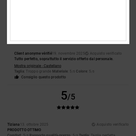
5
/5
Client anonyme vérifié
19. novembre 2025
Acquisto verificato
Tutto perfetto, soprattutto il servizio offerto dal personale.
Mostra originale - Castellano
Taglia
: Troppo grande
Materiale
: 5
Colore
: 5
/5
/5
Consiglio questo prodotto
5
/5
Tiziana
13. ottobre 2025
Acquisto verificato
PRODOTTO OTTIMO
Comfort
: 5
Rapporto qualità-prezzo
: 5
Taglia
: Taglia perfetta
/5
/5