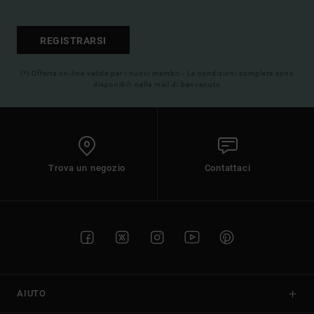
REGISTRARSI
(*) Offerta on-line valida per i nuovi membri - Le condizioni complete sono
disponibili nella mail di benvenuto
Trova un negozio
Contattaci
AIUTO