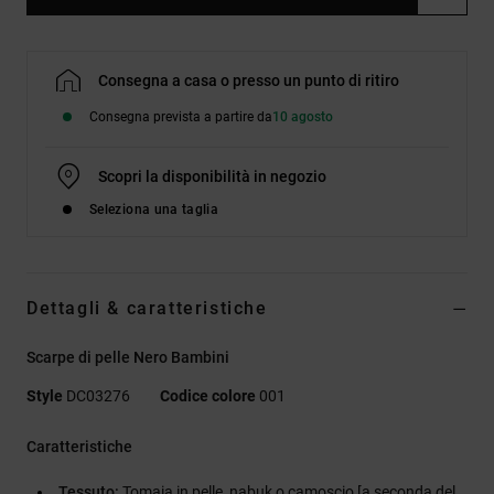
Consegna a casa o presso un punto di ritiro
Consegna prevista a partire da
10 agosto
Scopri la disponibilità in negozio
Seleziona una taglia
Dettagli & caratteristiche
Scarpe di pelle Nero Bambini
Style
DC03276
Codice colore
001
Caratteristiche
Tessuto:
Tomaia in pelle, nabuk o camoscio [a seconda del