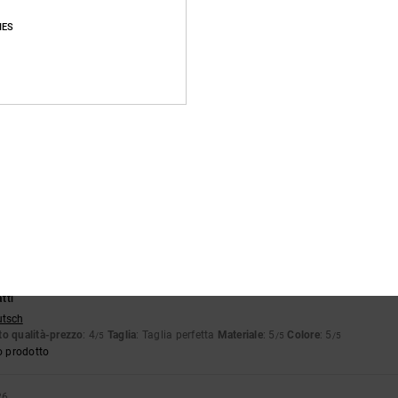
Punteggio medio
IES
4.7
/5
basato su
16 recensioni verificate
dal ottobre 2025
Il 88% dei nostri clienti consiglia questo prodotto
pporto qualità-prezzo
Taglia
Material
4.5
4.7
Troppo piccolo
Troppo grande
26
tti
utsch
o qualità-prezzo
: 4
Taglia
: Taglia perfetta
Materiale
: 5
Colore
: 5
/5
/5
/5
o prodotto
26