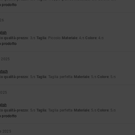
o prodotto
026
glish
o qualità-prezzo
: 3
Taglia
: Piccolo
Materiale
: 4
Colore
: 4
/5
/5
/5
o prodotto
e 2025
utsch
o qualità-prezzo
: 5
Taglia
: Taglia perfetta
Materiale
: 5
Colore
: 5
/5
/5
/5
2025
glish
o qualità-prezzo
: 5
Taglia
: Taglia perfetta
Materiale
: 5
Colore
: 5
/5
/5
/5
o prodotto
e 2025