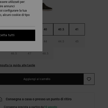
ssere utilizzati per:
nire annunci
oi configurare la tua
, alcuni cookie di tipo
38.5
39
40
40.5
41
etta tutti
42.5
43
44
44.5
45
46.5
47
48.5
nsulta la guida alle taglie
Aggiungi al carrello
Consegna a casa o presso un punto di ritiro
Consegna prevista a partire da
10 agosto