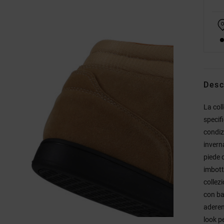
Desc
La col
specif
condiz
inverna
piede 
imbotti
collez
con ba
aderen
look pe