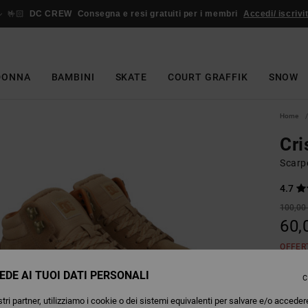
🤟🏻
DC CREW
Consegna e resi gratuiti per i membri
Accedi/ iscrivit
DONNA
BAMBINI
SKATE
COURT GRAFFIK
SNOW
Home
Cri
Scarpe
4.7
100,00
60,
OFFER
EDE AI TUOI DATI PERSONALI
C
Colori
tri partner, utilizziamo i cookie o dei sistemi equivalenti per salvare e/o acceder