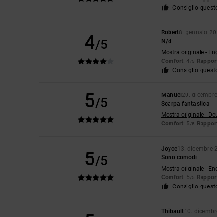
Consiglio quest
Robert
8. gennaio 2
4
/5
N/d
Mostra originale - En
Comfort
: 4
Rapport
/5
Consiglio quest
5
Manuel
20. dicembr
/5
Scarpa fantastica
Mostra originale - De
Comfort
: 5
Rapport
/5
Joyce
13. dicembre 
5
/5
Sono comodi
Mostra originale - En
Comfort
: 5
Rapport
/5
Consiglio quest
Thibault
10. dicembr