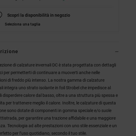
Scopri la disponibilità in negozio
Seleziona una taglia
rizione
lezione di calzature invernali DC è stata progettata con dettagli
ici per permetterti di continuare a muoverti anche nelle
ioni di freddo più intenso. La nostra gamma di calzature
li integra uno strato isolante in foil Strobel che impedisce al
di disperdere calore dal basso, oltre a una struttura più spessa e
ta per trattenere meglio il calore. Inoltre, le calzature di questa
ione sono dotate di componenti in gomma speciale e/o suole
ttistrada, per garantire una trazione affidabile e una maggiore
za. Tecnologia ad alte prestazioni con uno stile essenziale e un
rfetto per l’uso quotidiano, secondo il tuo stile.