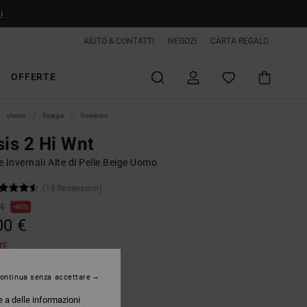
i
AIUTO & CONTATTI
NEGOZI
CARTA REGALO
OFFERTE
Uomo
Scarpe
Sneakers
sis 2 Hi Wnt
 Invernali Alte di Pelle Beige Uomo
(16 Recensioni)
 €
40%
00 €
TE
ontinua senza accettare
Tan/black
e a delle informazioni