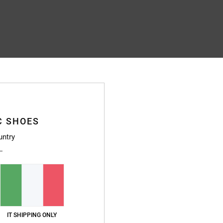
C SHOES
untry
IT SHIPPING ONLY