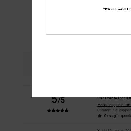
VIEW ALL COUNTR
Comfort
Ra
4.6
Assen
8. maggio 20
5
/5
Pienamente soddisfa
Mostra originale - De
Comfort
: 4
Rapport
/5
Consiglio quest
Xavier
15. marzo 20