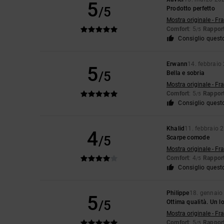
5
/5
Prodotto perfetto
Mostra originale - Fr
Comfort
: 5
Rapport
/5
Consiglio quest
Erwann
14. febbraio
5
/5
Bella e sobria
Mostra originale - Fr
Comfort
: 5
Rapport
/5
Consiglio quest
Khalid
11. febbraio 
4
/5
Scarpe comode
Mostra originale - Fr
Comfort
: 4
Rapport
/5
Consiglio quest
Philippe
18. gennaio
5
/5
Ottima qualità. Un l
Mostra originale - Fr
Comfort
: 5
Rapport
/5