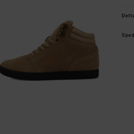
Dett
Sped