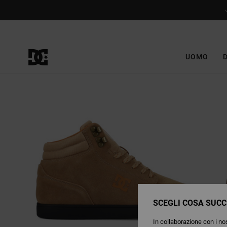
Salta
alle
informazioni
sul
prodotto
UOMO
SCEGLI COSA SUCC
In collaborazione con i nos