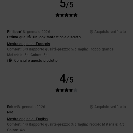
5
/5
Philippe
18. gennaio 2026
Acquisto verificato
Ottima qualità. Un look fantastico e discreto
Mostra originale - Français
Comfort
: 5
Rapporto qualità-prezzo
: 5
Taglia
: Troppo grande
/5
/5
Materiale
: 5
Colore
: 5
/5
/5
Consiglio questo prodotto
4
/5
Robert
8. gennaio 2026
Acquisto verificato
N/d
Mostra originale - English
Comfort
: 4
Rapporto qualità-prezzo
: 3
Taglia
: Piccolo
Materiale
: 4
/5
/5
/5
Colore
: 4
/5