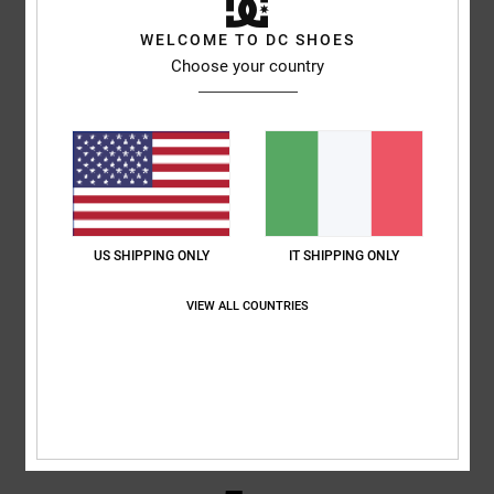
WELCOME TO DC SHOES
Erwann
14. febbraio 2026
Acquisto verificato
Choose your country
Bella e sobria
Mostra originale - Français
Comfort
: 5
Rapporto qualità-prezzo
: 5
Taglia
: Taglia perfetta
/5
/5
Materiale
: 4
Colore
: 5
/5
/5
Consiglio questo prodotto
4
/5
US SHIPPING ONLY
IT SHIPPING ONLY
VIEW ALL COUNTRIES
Khalid
11. febbraio 2026
Acquisto verificato
Scarpe comode
Mostra originale - Français
Comfort
: 4
Rapporto qualità-prezzo
: 4
Taglia
: Taglia perfetta
/5
/5
Materiale
: 4
Colore
: 4
/5
/5
Consiglio questo prodotto