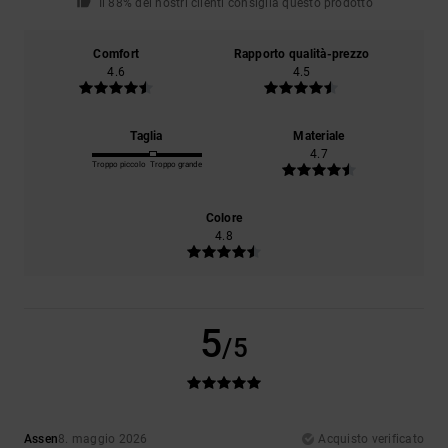
Il 88% dei nostri clienti consiglia questo prodotto
Comfort
Rapporto qualità-prezzo
4.6
4.5
Taglia
Materiale
4.7
Troppo piccolo
Troppo grande
Colore
4.8
5
/5
Assen
8. maggio 2026
Acquisto verificato