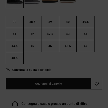
Borse e
risposte
zaini
alle
domande
più
Cinture e
frequenti e
38
38.5
39
40
40.5
portamonete
accedi al
nostro
41
42
42.5
43
44
modulo di
contatto.
44.5
45
46
46.5
47
Consulta
le FAQ
48.5
Consulta la guida alle taglie
Aggiungi al carrello
Consegna a casa o presso un punto di ritiro