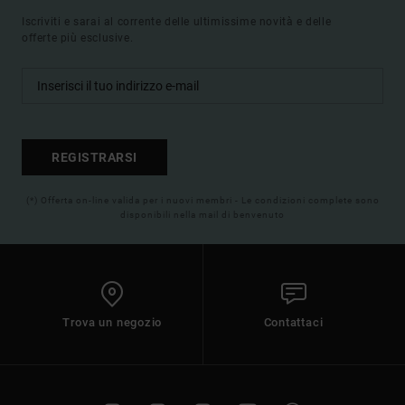
Iscriviti e sarai al corrente delle ultimissime novità e delle
offerte più esclusive.
REGISTRARSI
(*) Offerta on-line valida per i nuovi membri - Le condizioni complete sono
disponibili nella mail di benvenuto
Trova un negozio
Contattaci