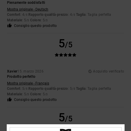
Pienamente soddisfatti
Mostra originale - Deutsch
Comfort
: 4
Rapporto qualità-prezzo
: 4
Taglia
: Taglia perfetta
/5
/5
Materiale
: 5
Colore
: 5
/5
/5
Consiglio questo prodotto
5
/5
Xavier
15. marzo 2026
Acquisto verificato
Prodotto perfetto
Mostra originale - Français
Comfort
: 5
Rapporto qualità-prezzo
: 5
Taglia
: Taglia perfetta
/5
/5
Materiale
: 5
Colore
: 5
/5
/5
Consiglio questo prodotto
5
/5