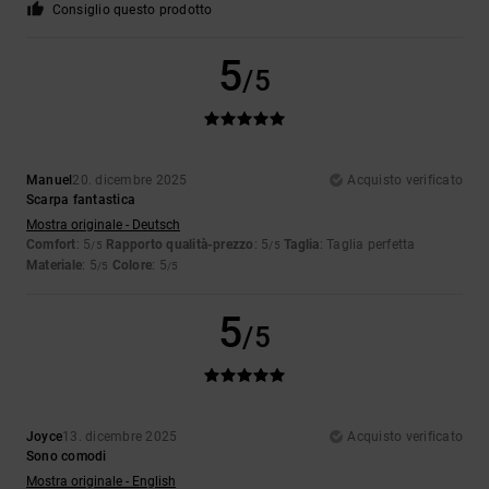
Consiglio questo prodotto
5
/5
Manuel
20. dicembre 2025
Acquisto verificato
Scarpa fantastica
Mostra originale - Deutsch
Comfort
: 5
Rapporto qualità-prezzo
: 5
Taglia
: Taglia perfetta
/5
/5
Materiale
: 5
Colore
: 5
/5
/5
5
/5
Joyce
13. dicembre 2025
Acquisto verificato
Sono comodi
Mostra originale - English