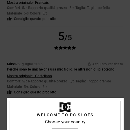
Mostra originale - Français
Comfort
: 5
Rapporto qualità-prezzo
: 5
Taglia
: Taglia perfetta
/5
/5
Materiale
: 5
Colore
: 5
/5
/5
Consiglio questo prodotto
5
/5
Mikel
26. giugno 2026
Acquisto verificato
Perché sono le uniche che usa mio figlio, le altre non gli piacciono
Mostra originale - Castellano
Comfort
: 5
Rapporto qualità-prezzo
: 5
Taglia
: Troppo grande
/5
/5
Materiale
: 5
Colore
: 5
/5
/5
Consiglio questo prodotto
5
/5
WELCOME TO DC SHOES
Choose your country