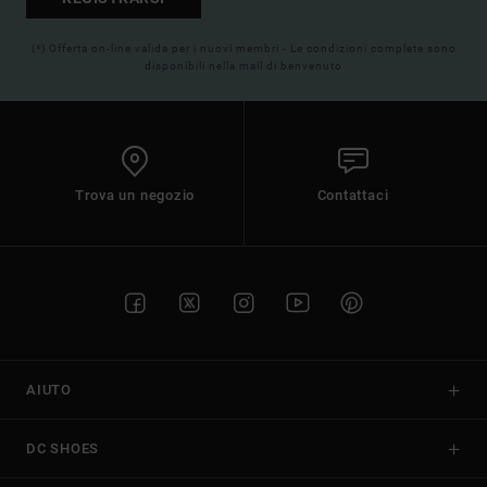
(*) Offerta on-line valida per i nuovi membri - Le condizioni complete sono
disponibili nella mail di benvenuto
Trova un negozio
Contattaci
AIUTO
DC SHOES