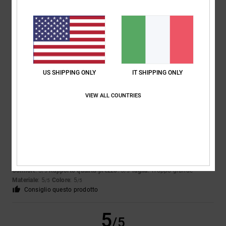
Julien
24. giugno 2026
Acquisto verificato
Bene
Mostra originale - Français
Comfort
: 5
Rapporto qualità-prezzo
: 5
Taglia
: Taglia perfetta
/5
/5
Materiale
: 5
Colore
: 5
/5
/5
Consiglio questo prodotto
US SHIPPING ONLY
IT SHIPPING ONLY
5
/5
VIEW ALL COUNTRIES
Airis
18. giugno 2026
Acquisto verificato
Proprio come nella foto
Mostra originale - Castellano
Comfort
: 5
Rapporto qualità-prezzo
: 5
Taglia
: Troppo grande
/5
/5
Materiale
: 5
Colore
: 5
/5
/5
Consiglio questo prodotto
5
/5