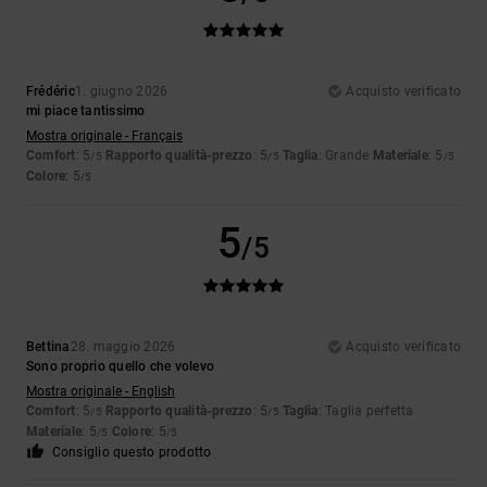
Frédéric
1. giugno 2026
Acquisto verificato
mi piace tantissimo
Mostra originale - Français
Comfort
: 5
Rapporto qualità-prezzo
: 5
Taglia
: Grande
Materiale
: 5
/5
/5
/5
Colore
: 5
/5
5
/5
Bettina
28. maggio 2026
Acquisto verificato
Sono proprio quello che volevo
Mostra originale - English
Comfort
: 5
Rapporto qualità-prezzo
: 5
Taglia
: Taglia perfetta
/5
/5
Materiale
: 5
Colore
: 5
/5
/5
Consiglio questo prodotto