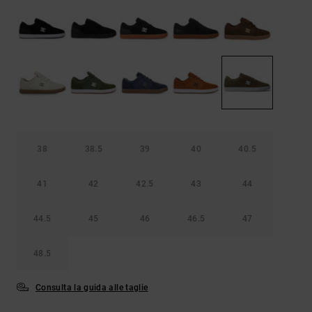
Borse e
risposte
zaini
alle
domande
più
Cinture e
frequenti e
portamonete
accedi al
nostro
modulo di
contatto.
Consulta
le FAQ
38
38.5
39
40
40.5
41
42
42.5
43
44
44.5
45
46
46.5
47
48.5
Consulta la guida alle taglie