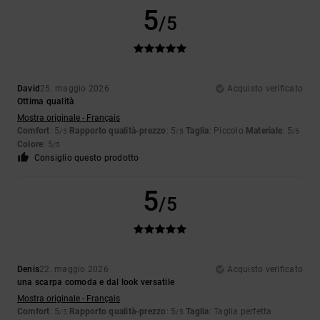
5
/5
David
25. maggio 2026
Acquisto verificato
Ottima qualità
Mostra originale - Français
Comfort
: 5
Rapporto qualità-prezzo
: 5
Taglia
: Piccolo
Materiale
: 5
/5
/5
/5
Colore
: 5
/5
Consiglio questo prodotto
5
/5
Denis
22. maggio 2026
Acquisto verificato
una scarpa comoda e dal look versatile
Mostra originale - Français
Comfort
: 5
Rapporto qualità-prezzo
: 5
Taglia
: Taglia perfetta
/5
/5