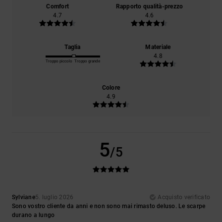
Comfort
Rapporto qualità-prezzo
4.7
4.6
Taglia
Materiale
4.8
Troppo piccolo
Troppo grande
Colore
4.9
5
/5
Sylviane
5. luglio 2026
Acquisto verificato
Sono vostro cliente da anni e non sono mai rimasto deluso. Le scarpe
durano a lungo