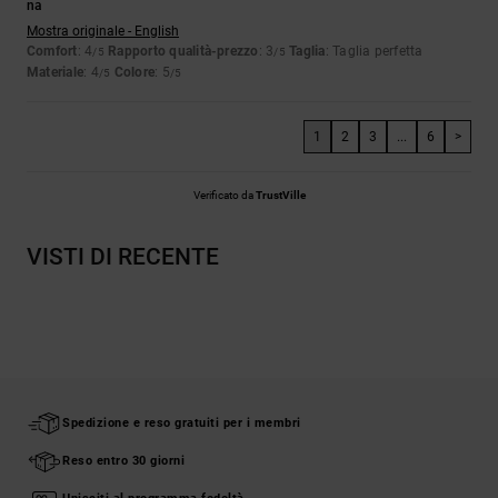
na
Mostra originale - English
Comfort
: 4
Rapporto qualità-prezzo
: 3
Taglia
: Taglia perfetta
/5
/5
Materiale
: 4
Colore
: 5
/5
/5
1
2
3
...
6
>
Verificato da
TrustVille
VISTI DI RECENTE
Spedizione e reso gratuiti per i membri
Reso entro 30 giorni