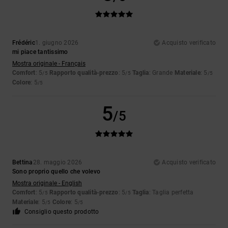
Frédéric
1. giugno 2026
Acquisto verificato
mi piace tantissimo
Mostra originale - Français
Comfort
: 5
Rapporto qualità-prezzo
: 5
Taglia
: Grande
Materiale
: 5
/5
/5
/5
Colore
: 5
/5
5
/5
Bettina
28. maggio 2026
Acquisto verificato
Sono proprio quello che volevo
Mostra originale - English
Comfort
: 5
Rapporto qualità-prezzo
: 5
Taglia
: Taglia perfetta
/5
/5
Materiale
: 5
Colore
: 5
/5
/5
Consiglio questo prodotto