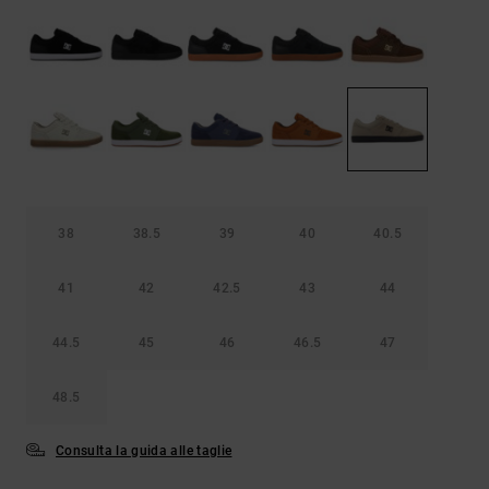
Borse e
risposte
zaini
alle
domande
più
Cinture e
frequenti e
portamonete
accedi al
nostro
modulo di
contatto.
Consulta
le FAQ
38
38.5
39
40
40.5
41
42
42.5
43
44
44.5
45
46
46.5
47
48.5
Consulta la guida alle taglie