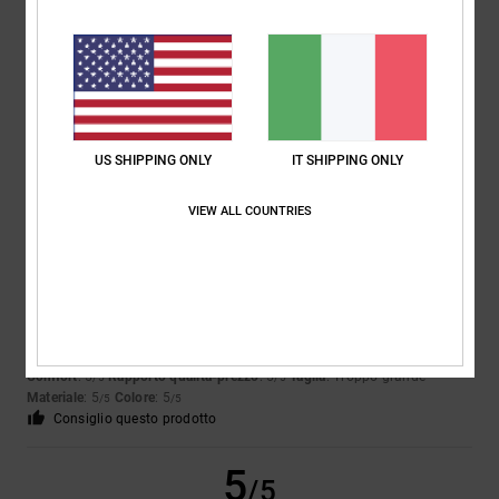
Julien
24. giugno 2026
Acquisto verificato
Bene
Mostra originale - Français
Comfort
: 5
Rapporto qualità-prezzo
: 5
Taglia
: Taglia perfetta
/5
/5
Materiale
: 5
Colore
: 5
/5
/5
Consiglio questo prodotto
US SHIPPING ONLY
IT SHIPPING ONLY
5
/5
VIEW ALL COUNTRIES
Airis
18. giugno 2026
Acquisto verificato
Proprio come nella foto
Mostra originale - Castellano
Comfort
: 5
Rapporto qualità-prezzo
: 5
Taglia
: Troppo grande
/5
/5
Materiale
: 5
Colore
: 5
/5
/5
Consiglio questo prodotto
5
/5