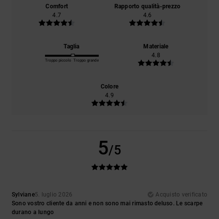
Comfort
Rapporto qualità-prezzo
4.7
4.6
Taglia
Materiale
4.8
Troppo piccolo
Troppo grande
Colore
4.9
5
/5
Sylviane
5. luglio 2026
Acquisto verificato
Sono vostro cliente da anni e non sono mai rimasto deluso. Le scarpe
durano a lungo