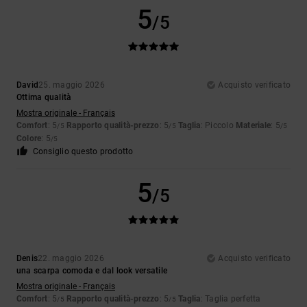
5
/5
David
25. maggio 2026
Acquisto verificato
Ottima qualità
Mostra originale - Français
Comfort
: 5
Rapporto qualità-prezzo
: 5
Taglia
: Piccolo
Materiale
: 5
/5
/5
/5
Colore
: 5
/5
Consiglio questo prodotto
5
/5
Denis
22. maggio 2026
Acquisto verificato
una scarpa comoda e dal look versatile
Mostra originale - Français
Comfort
: 5
Rapporto qualità-prezzo
: 5
Taglia
: Taglia perfetta
/5
/5