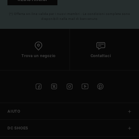
(*) Offerta on-line valida per i nuovi membri - Le condizioni complete sono
disponibili nella mail di benvenuto
Trova un negozio
Contattaci
AIUTO
DC SHOES