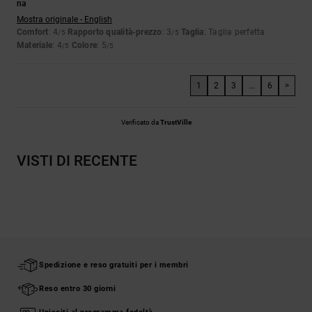
na
Mostra originale - English
Comfort
: 4
Rapporto qualità-prezzo
: 3
Taglia
: Taglia perfetta
/5
/5
Materiale
: 4
Colore
: 5
/5
/5
1
2
3
...
6
>
Verificato da
TrustVille
VISTI DI RECENTE
Spedizione e reso gratuiti per i membri
Reso entro 30 giorni