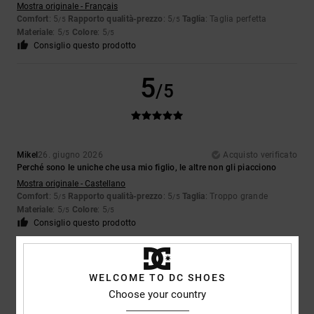
Mostra originale - Français
Comfort
: 5
Rapporto qualità-prezzo
: 5
Taglia
: Taglia perfetta
/5
/5
Materiale
: 5
Colore
: 5
/5
/5
Consiglio questo prodotto
5
/5
Mikel
26. giugno 2026
Acquisto verificato
Perché sono le uniche che usa mio figlio, le altre non gli piacciono
Mostra originale - Castellano
Comfort
: 5
Rapporto qualità-prezzo
: 5
Taglia
: Troppo grande
/5
/5
Materiale
: 5
Colore
: 5
/5
/5
Consiglio questo prodotto
5
/5
WELCOME TO DC SHOES
Choose your country