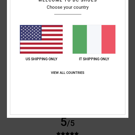
WELCOME TO DC SHOES
Bene
Choose your country
Mostra originale - Français
Comfort
: 5
Rapporto qualità-prezzo
: 5
Taglia
: Taglia perfetta
/5
/5
Materiale
: 5
Colore
: 5
/5
/5
Consiglio questo prodotto
5
/5
US SHIPPING ONLY
IT SHIPPING ONLY
VIEW ALL COUNTRIES
Airis
18. giugno 2026
Acquisto verificato
Proprio come nella foto
Mostra originale - Castellano
Comfort
: 5
Rapporto qualità-prezzo
: 5
Taglia
: Troppo grande
/5
/5
Materiale
: 5
Colore
: 5
/5
/5
Consiglio questo prodotto
5
/5