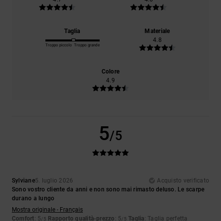
Taglia
Materiale
4.8
Troppo piccolo
Troppo grande
Colore
4.9
5
/5
Sylviane
5. luglio 2026
Acquisto verificato
Sono vostro cliente da anni e non sono mai rimasto deluso. Le scarpe
durano a lungo
Mostra originale - Français
Comfort
: 5
Rapporto qualità-prezzo
: 5
Taglia
: Taglia perfetta
/5
/5