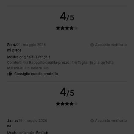
4
/5
Franz
21. maggio 2026
Acquisto verificato
mi piace
Mostra originale - Français
Comfort
: 4
Rapporto qualità-prezzo
: 4
Taglia
: Taglia perfetta
/5
/5
Materiale
: 4
Colore
: 4
/5
/5
Consiglio questo prodotto
4
/5
James
19. maggio 2026
Acquisto verificato
na
Mostra originale - English