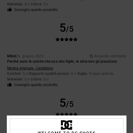
Materiale
: 5
Colore
: 5
/5
/5
Consiglio questo prodotto
5
/5
Mikel
26. giugno 2026
Acquisto verificato
Perché sono le uniche che usa mio figlio, le altre non gli piacciono
Mostra originale - Castellano
Comfort
: 5
Rapporto qualità-prezzo
: 5
Taglia
: Troppo grande
/5
/5
Materiale
: 5
Colore
: 5
/5
/5
Consiglio questo prodotto
5
/5
Julien
24. giugno 2026
Acquisto verificato