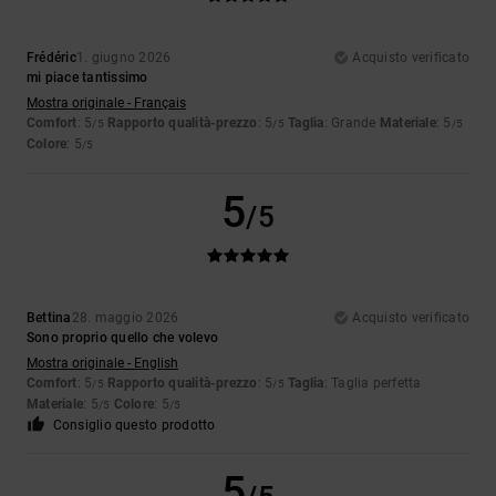
Frédéric
1. giugno 2026
Acquisto verificato
mi piace tantissimo
Mostra originale - Français
Comfort
: 5
Rapporto qualità-prezzo
: 5
Taglia
: Grande
Materiale
: 5
/5
/5
/5
Colore
: 5
/5
5
/5
Bettina
28. maggio 2026
Acquisto verificato
Sono proprio quello che volevo
Mostra originale - English
Comfort
: 5
Rapporto qualità-prezzo
: 5
Taglia
: Taglia perfetta
/5
/5
Materiale
: 5
Colore
: 5
/5
/5
Consiglio questo prodotto
5