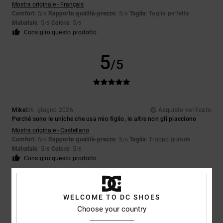
Mostra originale - Français
Comfort
: 5
Rapporto qualità-prezzo
: 5
Taglia
: Taglia perfetta
/5
/5
Materiale
: 5
Colore
: 5
/5
/5
Consiglio questo prodotto
5
/5
Mikel
26. giugno 2026
Acquisto verificato
Perché sono le uniche che usa mio figlio, le altre non gli piacciono
Mostra originale - Castellano
Comfort
: 5
Rapporto qualità-prezzo
: 5
Taglia
: Troppo grande
/5
/5
Materiale
: 5
Colore
: 5
/5
/5
Consiglio questo prodotto
5
/5
WELCOME TO DC SHOES
Choose your country