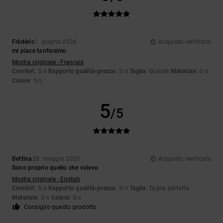
Frédéric
1. giugno 2026
Acquisto verificato
mi piace tantissimo
Mostra originale - Français
Comfort
: 5
Rapporto qualità-prezzo
: 5
Taglia
: Grande
Materiale
: 5
/5
/5
/5
Colore
: 5
/5
5
/5
Bettina
28. maggio 2026
Acquisto verificato
Sono proprio quello che volevo
Mostra originale - English
Comfort
: 5
Rapporto qualità-prezzo
: 5
Taglia
: Taglia perfetta
/5
/5
Materiale
: 5
Colore
: 5
/5
/5
Consiglio questo prodotto