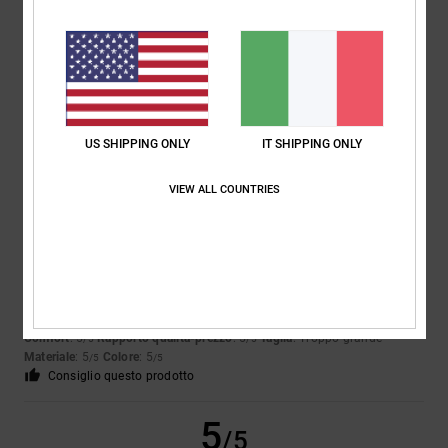
Julien
24. giugno 2026
Acquisto verificato
Bene
Mostra originale - Français
Comfort
: 5
Rapporto qualità-prezzo
: 5
Taglia
: Taglia perfetta
/5
/5
Materiale
: 5
Colore
: 5
/5
/5
Consiglio questo prodotto
US SHIPPING ONLY
IT SHIPPING ONLY
5
/5
VIEW ALL COUNTRIES
Airis
18. giugno 2026
Acquisto verificato
Proprio come nella foto
Mostra originale - Castellano
Comfort
: 5
Rapporto qualità-prezzo
: 5
Taglia
: Troppo grande
/5
/5
Materiale
: 5
Colore
: 5
/5
/5
Consiglio questo prodotto
5
/5