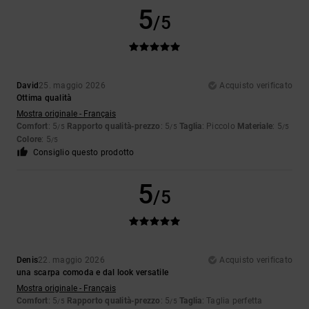
5
/5
David
25. maggio 2026
Acquisto verificato
Ottima qualità
Mostra originale - Français
Comfort
: 5
Rapporto qualità-prezzo
: 5
Taglia
: Piccolo
Materiale
: 5
/5
/5
/5
Colore
: 5
/5
Consiglio questo prodotto
5
/5
Denis
22. maggio 2026
Acquisto verificato
una scarpa comoda e dal look versatile
Mostra originale - Français
Comfort
: 5
Rapporto qualità-prezzo
: 5
Taglia
: Taglia perfetta
/5
/5