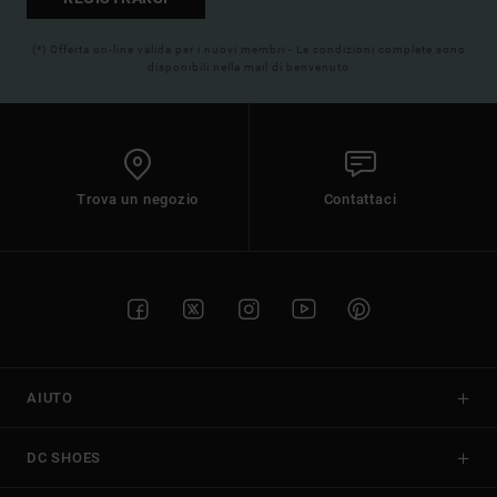
(*) Offerta on-line valida per i nuovi membri - Le condizioni complete sono
disponibili nella mail di benvenuto
Trova un negozio
Contattaci
AIUTO
DC SHOES