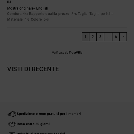
na
Mostra originale - English
Comfort
: 4
Rapporto qualità-prezzo
: 3
Taglia
: Taglia perfetta
/5
/5
Materiale
: 4
Colore
: 5
/5
/5
1
2
3
...
6
>
Verificato da
TrustVille
VISTI DI RECENTE
Spedizione e reso gratuiti per i membri
Reso entro 30 giorni