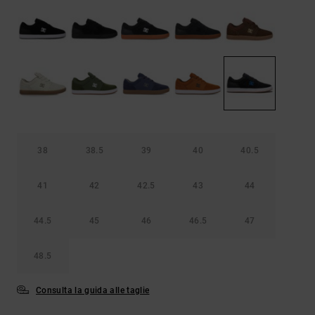
Borse e
risposte
zaini
alle
domande
più
Cinture e
frequenti e
portamonete
accedi al
nostro
modulo di
contatto.
Consulta
le FAQ
38
38.5
39
40
40.5
41
42
42.5
43
44
44.5
45
46
46.5
47
48.5
Consulta la guida alle taglie