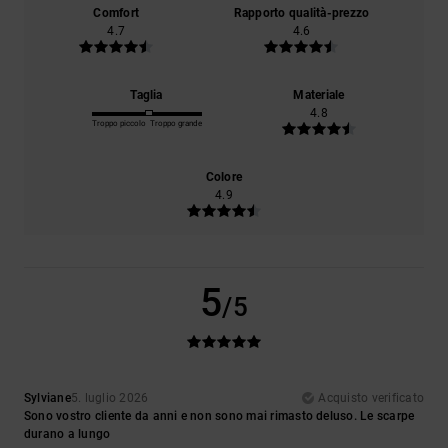
Comfort
Rapporto qualità-prezzo
4.7
4.6
Taglia
Materiale
4.8
Troppo piccolo
Troppo grande
Colore
4.9
5
/5
Sylviane
5. luglio 2026
Acquisto verificato
Sono vostro cliente da anni e non sono mai rimasto deluso. Le scarpe
durano a lungo