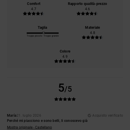
Comfort
Rapporto qualità-prezzo
4.7
4.6
Taglia
Materiale
4.8
Troppo piccolo
Troppo grande
Colore
4.9
5
/5
María
21. luglio 2026
Acquisto verificato
Perché mi piacciono e sono belli, li conoscevo già
Mostra originale - Castellano