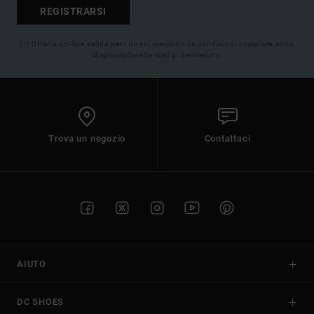
REGISTRARSI
(*) Offerta on-line valida per i nuovi membri - Le condizioni complete sono
disponibili nella mail di benvenuto
Trova un negozio
Contattaci
AIUTO
DC SHOES