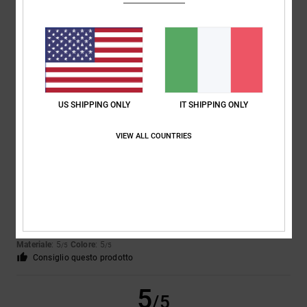
Darras
17. luglio 2026
Acquisto verificato
Ottimi prezzi e ottima qualità
Mostra originale - English
Comfort
: 5
Rapporto qualità-prezzo
: 5
Taglia
: Taglia perfetta
/5
/5
Materiale
: 5
Colore
: 5
/5
/5
Consiglio questo prodotto
5
US SHIPPING ONLY
IT SHIPPING ONLY
/5
VIEW ALL COUNTRIES
Sylviane
5. luglio 2026
Acquisto verificato
Sono vostro cliente da anni e non sono mai rimasto deluso. Le scarpe
durano a lungo
Mostra originale - Français
Comfort
: 5
Rapporto qualità-prezzo
: 5
Taglia
: Taglia perfetta
/5
/5
Materiale
: 5
Colore
: 5
/5
/5
Consiglio questo prodotto
5
/5