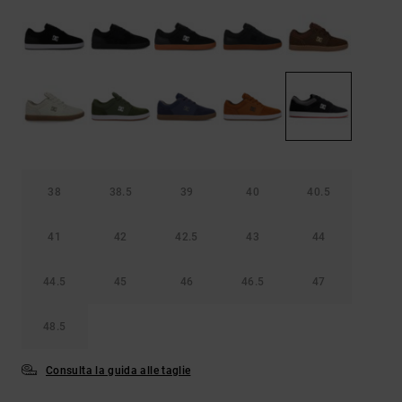
Borse e
risposte
zaini
alle
domande
più
Cinture e
frequenti e
portamonete
accedi al
nostro
modulo di
contatto.
Consulta
le FAQ
38
38.5
39
40
40.5
41
42
42.5
43
44
44.5
45
46
46.5
47
48.5
Consulta la guida alle taglie