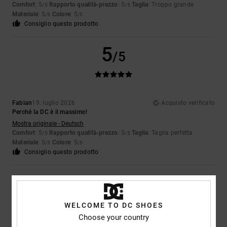
Comfort
: 5
Rapporto qualità-prezzo
: 5
Taglia
: Troppo grande
/5
/5
Materiale
: 5
Colore
: 5
/5
/5
Consiglio questo prodotto
5
/5
Fabian
19. luglio 2026
Acquisto verificato
Perché la DC è il massimo!
Mostra originale - Deutsch
Comfort
: 5
Rapporto qualità-prezzo
: 5
Taglia
: Taglia perfetta
/5
/5
Materiale
: 5
Colore
: 5
/5
/5
Consiglio questo prodotto
5
/5
WELCOME TO DC SHOES
Choose your country