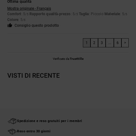
Ottima qualità
Mostra originale - Français
Comfort
: 5
Rapporto qualità-prezzo
: 5
Taglia
: Piccolo
Materiale
: 5
/5
/5
/5
Colore
: 5
/5
Consiglio questo prodotto
1
2
3
...
6
>
Verificato da
TrustVille
VISTI DI RECENTE
Spedizione e reso gratuiti per i membri
Reso entro 30 giorni