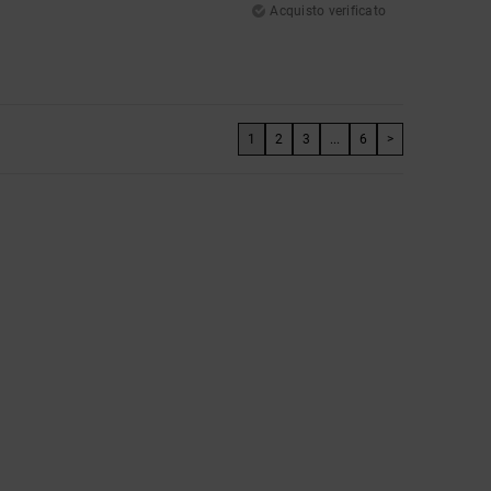
Acquisto verificato
1
2
3
...
6
>