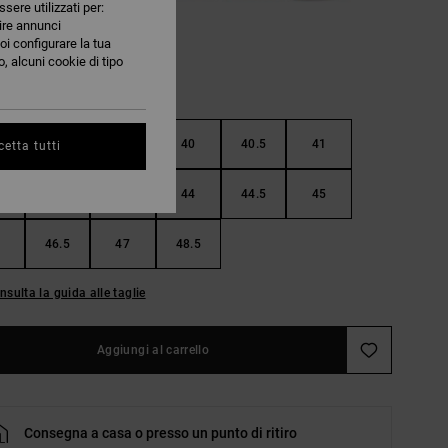
ssere utilizzati per:
nire annunci
oi configurare la tua
, alcuni cookie di tipo
38.5
39
40
40.5
41
etta tutti
42.5
43
44
44.5
45
46.5
47
48.5
nsulta la guida alle taglie
Aggiungi al carrello
Consegna a casa o presso un punto di ritiro