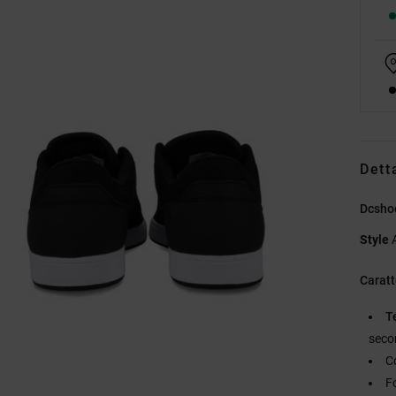
Dett
Dcshoe
Style
Caratt
T
seco
C
F