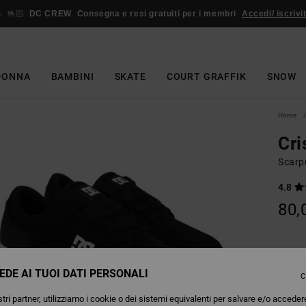
🤟🏻
DC CREW
Consegna e resi gratuiti per i membri
Accedi/ iscrivit
DONNA
BAMBINI
SKATE
COURT GRAFFIK
SNOW
Home
Cri
Scarp
4.8
80,
Colori
EDE AI TUOI DATI PERSONALI
C
tri partner, utilizziamo i cookie o dei sistemi equivalenti per salvare e/o acceder