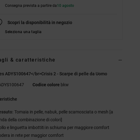
Consegna prevista a partire da
10 agosto
Scopri la disponibilità in negozio
Seleziona una taglia
agli & caratteristiche
s ADYS100647</br>Crisis 2 - Scarpe di pelle da Uomo
ADYS100647
Codice colore
bkw
eristiche
essuto:
Tomaia in pelle, nabuk, pelle scamosciata o mesh [a
nda della combinazione di colori]
ollo e linguetta imbottiti in schiuma per maggiore comfort
odera in rete per maggior comfort