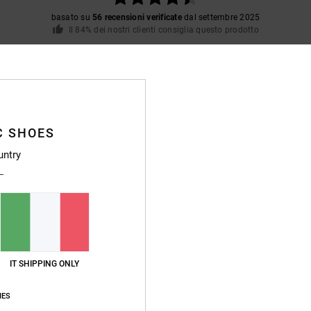
basato su
56 recensioni verificate
dal settembre 2025
Il 84% dei nostri clienti consiglia questo prodotto
pporto qualità-prezzo
Taglia
Material
4.6
4.8
Troppo piccolo
Troppo grande
C SHOES
26
untry
 da anni e non sono mai rimasto deluso. Le scarpe durano a lungo
ançais
o qualità-prezzo
: 5
Taglia
: Taglia perfetta
Materiale
: 5
Colore
: 5
/5
/5
/5
o prodotto
26
 che usa mio figlio, le altre non gli piacciono
IT SHIPPING ONLY
stellano
o qualità-prezzo
: 5
Taglia
: Troppo grande
Materiale
: 5
Colore
: 5
/5
/5
/5
o prodotto
IES