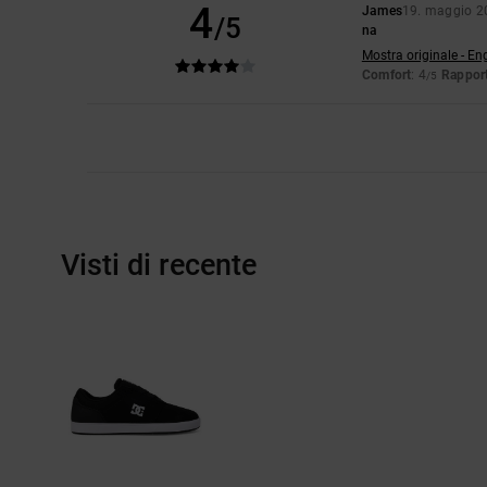
4
James
19. maggio 2
/5
na
Mostra originale - En
Comfort
: 4
Rapport
/5
Visti di recente