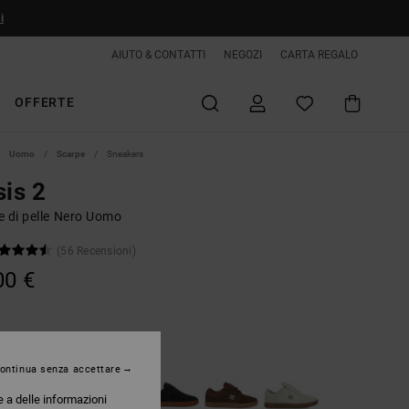
i
AIUTO & CONTATTI
NEGOZI
CARTA REGALO
OFFERTE
Uomo
Scarpe
Sneakers
sis 2
e di pelle Nero Uomo
(56 Recensioni)
00 €
Black/white
ontinua senza accettare
e a delle informazioni