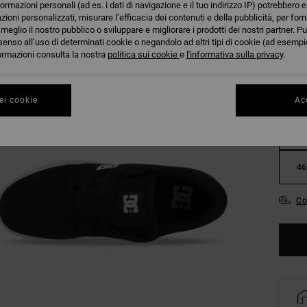
formazioni personali (ad es. i dati di navigazione e il tuo indirizzo IP) potrebbero e
azioni personalizzati, misurare l’efficacia dei contenuti e della pubblicità, per for
eglio il nostro pubblico o sviluppare e migliorare i prodotti dei nostri partner. Pu
senso all’uso di determinati cookie o negandolo ad altri tipi di cookie (ad esempio
nformazioni consulta la nostra
politica sui cookie
e
l'informativa sulla privacy
.
38
ei cookie
Acc
42
46
Co