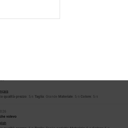
26
ançais
o qualità-prezzo
: 5
Taglia
: Taglia perfetta
Materiale
: 5
Colore
: 5
/5
/5
/5
o prodotto
6
oto
stellano
o qualità-prezzo
: 5
Taglia
: Troppo grande
Materiale
: 5
Colore
: 5
/5
/5
/5
o prodotto
026
ançais
o qualità-prezzo
: 5
Taglia
: Grande
Materiale
: 5
Colore
: 5
/5
/5
/5
2026
 che volevo
glish