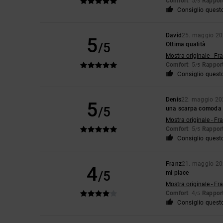
Comfort
: 5
Rapport
/5
Consiglio quest
David
25. maggio 2
5
/5
Ottima qualità
Mostra originale - Fr
Comfort
: 5
Rapport
/5
Consiglio quest
Denis
22. maggio 20
5
/5
una scarpa comoda e
Mostra originale - Fr
Comfort
: 5
Rapport
/5
Consiglio quest
Franz
21. maggio 2
4
/5
mi piace
Mostra originale - Fr
Comfort
: 4
Rapport
/5
Consiglio quest