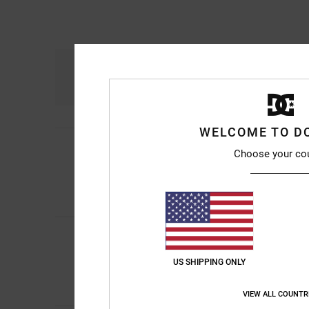
Comfort
Ra
4.7
WELCOME TO D
Sylviane
5. luglio 20
5
Choose your co
/5
Sono vostro cliente
Mostra originale - Fr
Comfort
: 5
Rapport
/5
Consiglio quest
Mikel
26. giugno 20
5
/5
Perché sono le uniche
US SHIPPING ONLY
Mostra originale - Ca
Comfort
: 5
Rapport
/5
Consiglio quest
VIEW ALL COUNTR