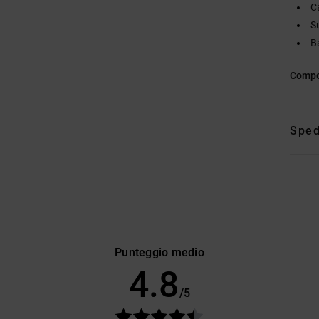
C
S
B
Compo
Sped
Punteggio medio
4.8
/5