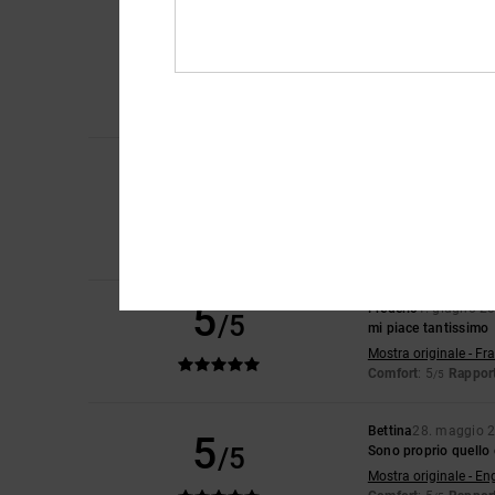
Julien
24. giugno 20
5
/5
Bene
Mostra originale - Fr
Comfort
: 5
Rapport
/5
Consiglio quest
Airis
18. giugno 202
5
/5
Proprio come nella f
Mostra originale - Ca
Comfort
: 5
Rapport
/5
Consiglio quest
5
Frédéric
1. giugno 2
/5
mi piace tantissimo
Mostra originale - Fr
Comfort
: 5
Rapport
/5
Bettina
28. maggio 
5
/5
Sono proprio quello
Mostra originale - En