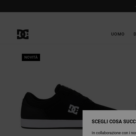
Salta
alle
informazioni
sul
prodotto
UOMO
NOVITÀ
SCEGLI COSA SUCC
In collaborazione con i nos