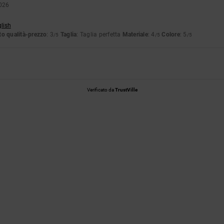
026
glish
o qualità-prezzo
: 3
Taglia
: Taglia perfetta
Materiale
: 4
Colore
: 5
/5
/5
/5
Verificato da
TrustVille