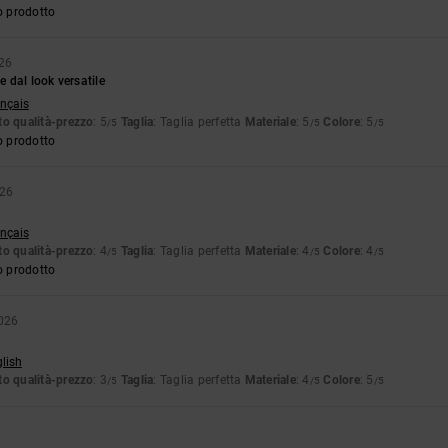
o prodotto
26
 dal look versatile
ançais
o qualità-prezzo
: 5
Taglia
: Taglia perfetta
Materiale
: 5
Colore
: 5
/5
/5
/5
o prodotto
026
ançais
o qualità-prezzo
: 4
Taglia
: Taglia perfetta
Materiale
: 4
Colore
: 4
/5
/5
/5
o prodotto
026
glish
o qualità-prezzo
: 3
Taglia
: Taglia perfetta
Materiale
: 4
Colore
: 5
/5
/5
/5