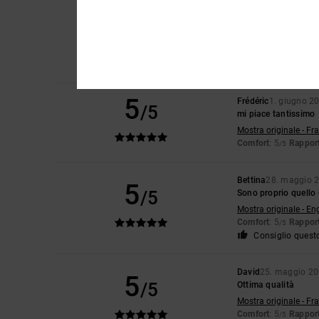
Airis
18. giugno 202
5
/5
Proprio come nella f
Mostra originale - Ca
Comfort
: 5
Rapport
/5
Consiglio quest
5
Frédéric
1. giugno 2
/5
mi piace tantissimo
Mostra originale - Fr
Comfort
: 5
Rapport
/5
Bettina
28. maggio 
5
/5
Sono proprio quello
Mostra originale - En
Comfort
: 5
Rapport
/5
Consiglio quest
David
25. maggio 2
5
/5
Ottima qualità
Mostra originale - Fr
Comfort
: 5
Rapport
/5