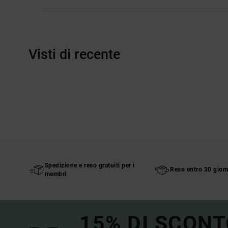
Visti di recente
Spedizione e reso gratuiti per i
Reso entro 30 giorn
membri
15% DI SCONT