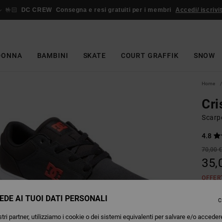
🤟🏻
DC CREW
Consegna e resi gratuiti per i membri
Accedi/ iscrivit
DONNA
BAMBINI
SKATE
COURT GRAFFIK
SNOW
Home
Cri
Scarp
4.8
70,00 
35,
OFFER
EDE AI TUOI DATI PERSONALI
C
Colori
tri partner, utilizziamo i cookie o dei sistemi equivalenti per salvare e/o acceder