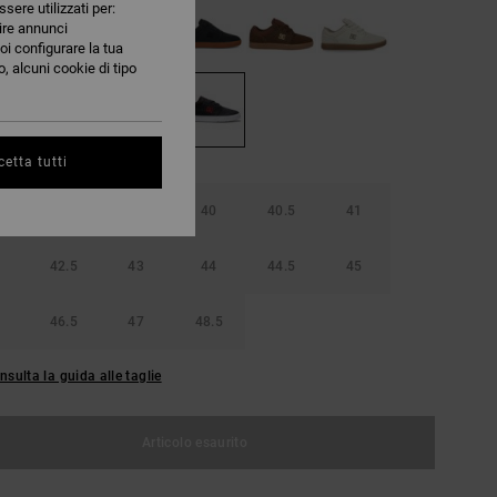
ssere utilizzati per:
nire annunci
oi configurare la tua
, alcuni cookie di tipo
etta tutti
38.5
39
40
40.5
41
42.5
43
44
44.5
45
46.5
47
48.5
nsulta la guida alle taglie
Articolo esaurito