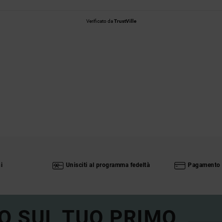
Verificato da
TrustVille
i
Unisciti al programma fedeltà
Pagamento 
O SUL TUO PRIMO