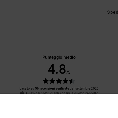
Sped
Punteggio medio
4.8
/5
basato su
56 recensioni verificate
dal settembre 2025
Il 84% dei nostri clienti consiglia questo prodotto
pporto qualità-prezzo
Taglia
Material
4.6
4.8
Troppo piccolo
Troppo grande