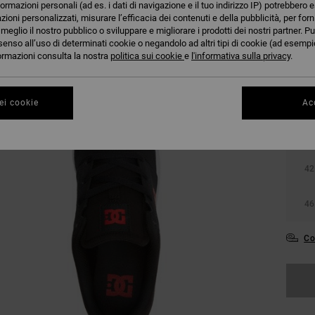
formazioni personali (ad es. i dati di navigazione e il tuo indirizzo IP) potrebbero e
azioni personalizzati, misurare l’efficacia dei contenuti e della pubblicità, per for
eglio il nostro pubblico o sviluppare e migliorare i prodotti dei nostri partner. Pu
senso all’uso di determinati cookie o negandolo ad altri tipi di cookie (ad esempio
nformazioni consulta la nostra
politica sui cookie
e
l'informativa sulla privacy
.
ei cookie
Acc
38
42
46
Co