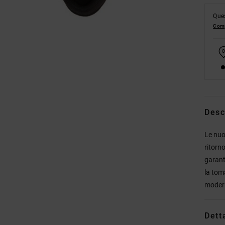
Ques
Comp
Desc
Le nuo
ritorn
garant
la toma
moder
Dett