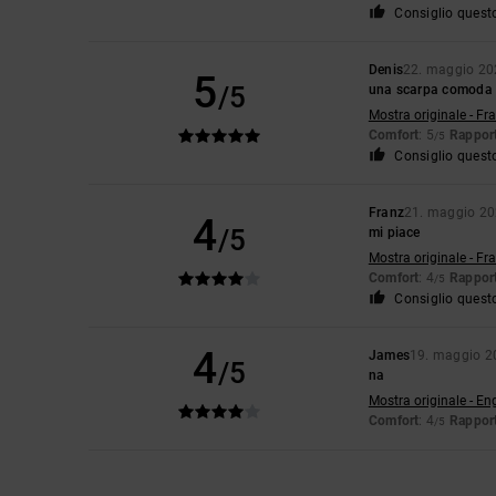
Consiglio quest
Denis
22. maggio 20
5
/5
una scarpa comoda e
Mostra originale - Fr
Comfort
: 5
Rapport
/5
Consiglio quest
Franz
21. maggio 2
4
/5
mi piace
Mostra originale - Fr
Comfort
: 4
Rapport
/5
Consiglio quest
4
James
19. maggio 2
/5
na
Mostra originale - En
Comfort
: 4
Rapport
/5