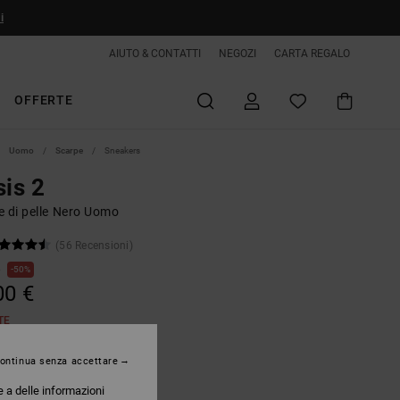
i
AIUTO & CONTATTI
NEGOZI
CARTA REGALO
OFFERTE
Uomo
Scarpe
Sneakers
sis 2
e di pelle Nero Uomo
(56 Recensioni)
€
50%
00 €
TE
ontinua senza accettare
Black/athletic Red/black
e a delle informazioni