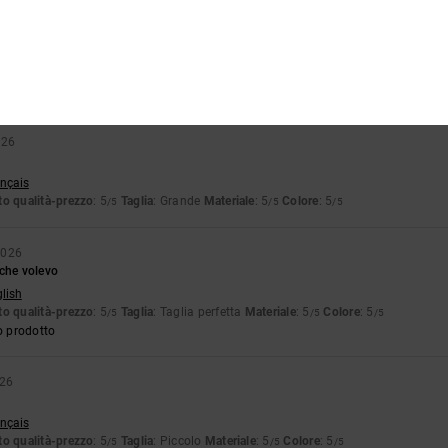
6
oto
stellano
o qualità-prezzo
: 5
Taglia
: Troppo grande
Materiale
: 5
Colore
: 5
/5
/5
/5
o prodotto
026
ançais
o qualità-prezzo
: 5
Taglia
: Grande
Materiale
: 5
Colore
: 5
/5
/5
/5
2026
 che volevo
glish
o qualità-prezzo
: 5
Taglia
: Taglia perfetta
Materiale
: 5
Colore
: 5
/5
/5
/5
o prodotto
026
ançais
o qualità-prezzo
: 5
Taglia
: Piccolo
Materiale
: 5
Colore
: 5
/5
/5
/5