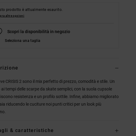
to prodotto è attualmente esaurito.
ra altre opzioni
Scopri la disponibilità in negozio
Seleziona una taglia
rizione
ve CRISIS 2 sono il mix perfetto di prezzo, comodità e stile. Un
o ai tempi delle scarpe da skate semplici, con la suola cupsole
iscono resistenza e un profilo sottile. Infine, abbiamo migliorato
ia riducendo le cuciture noi punti critici per un look più
no.
agli & caratteristiche