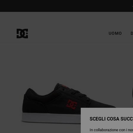
Salta
alle
informazioni
sul
prodotto
UOMO
SCEGLI COSA SUCC
In collaborazione con i nos