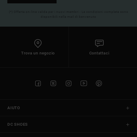
(*) Offerta on-line valida per i nuovi membri - Le condizioni complete sono
disponibili nella mail di benvenuto
Trova un negozio
Contattaci
AIUTO
DC SHOES