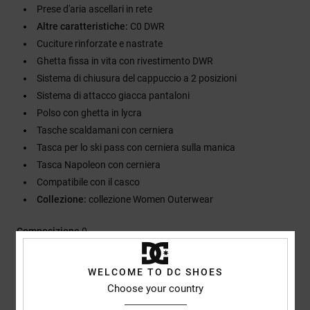
Prese d'aria ascellari in rete
Altre caratteristiche:
C0 DWR
Cuciture rinforzate e nastrate
Ghetta fissa in vita con rivestimento DWR
Sistema di chiusura del cappuccio a 2 posizioni
Sistema di attacco giacca pantaloni
Polso con ghetta in lycra
Tasche scaldamani con cerniera
Tasca per lo ski pass con cerniera sulla manica
Tasca Napoleon con cerniera
Compatibile con il casco
Collezione:
collezione Women Outerwear
Composizione
0
WELCOME TO DC SHOES
Spedizioni e Resi
Choose your country