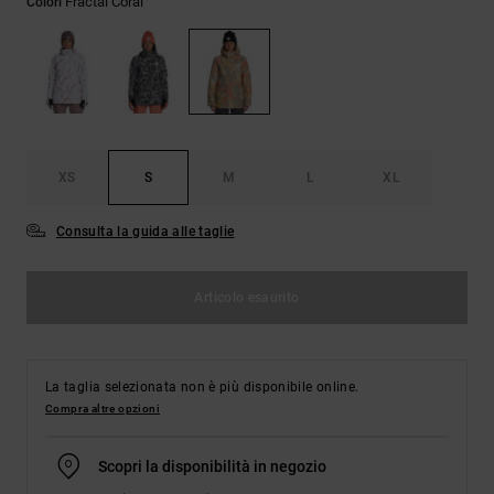
Fractal Coral
Colori
Borse e
risposte
zaini
alle
domande
più
Cinture e
frequenti e
portamonete
accedi al
nostro
modulo di
contatto.
XS
S
M
L
XL
Consulta
Consulta la guida alle taglie
le FAQ
Articolo esaurito
La taglia selezionata non è più disponibile online.
Compra altre opzioni
Scopri la disponibilità in negozio