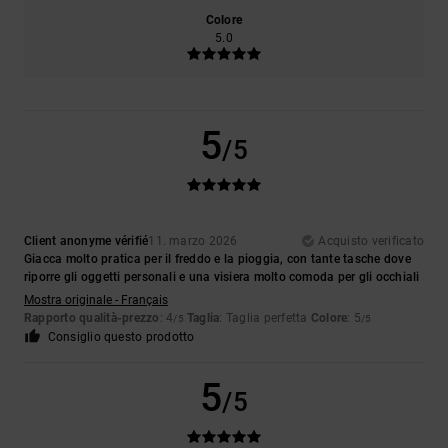
Colore
5.0
5
/5
Client anonyme vérifié
11. marzo 2026
Acquisto verificato
Giacca molto pratica per il freddo e la pioggia, con tante tasche dove
riporre gli oggetti personali e una visiera molto comoda per gli occhiali
Mostra originale - Français
Rapporto qualità-prezzo
: 4
Taglia
: Taglia perfetta
Colore
: 5
/5
/5
Consiglio questo prodotto
5
/5