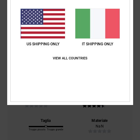
Recensioni dei clienti
Punteggio medio
5.0
US SHIPPING ONLY
IT SHIPPING ONLY
/5
VIEW ALL COUNTRIES
basato su
2 recensioni verificate
dal marzo 2026
Il 100% dei nostri clienti consiglia questo prodotto
Comfort
Rapporto qualità-prezzo
NaN
4.5
Taglia
Materiale
NaN
Troppo piccolo
Troppo grande