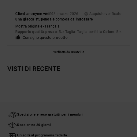
Client anonyme vérifié
3. marzo 2026
Acquisto verificato
una giacca stupenda e comoda da indossare
Mostra originale - Français
Rapporto qualità-prezzo
: 5
Taglia
: Taglia perfetta
Colore
: 5
/5
/5
Consiglio questo prodotto
Verificato da
TrustVille
VISTI DI RECENTE
Spedizione e reso gratuiti per i membri
Reso entro 30 giorni
Unisciti al programma fedeltà