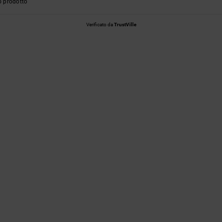
o prodotto
Verificato da
TrustVille