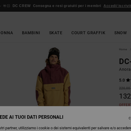
🤟🏻
DC CREW
Consegna e resi gratuiti per i membri
Accedi/ iscrivit
DONNA
BAMBINI
SKATE
COURT GRAFFIK
SNOW
Home
DC
Anora
5.0
220,00
132
OFFER
EDE AI TUOI DATI PERSONALI
C
Colori
tri partner, utilizziamo i cookie o dei sistemi equivalenti per salvare e/o acceder