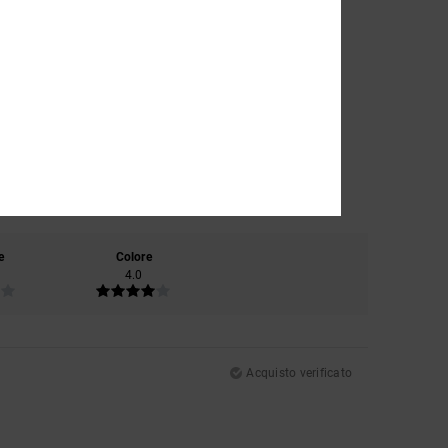
e
Colore
4.0
Acquisto verificato