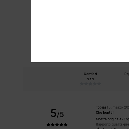
Comfort
Ra
NaN
Tobias
15. marzo 20
5
/5
Che bontà!
Mostra originale - En
Rapporto qualità-pr