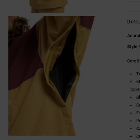
Dett
Anorak
Style
Caratt
T
M
polie
B
C
F
Pr
C
C