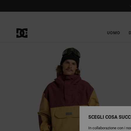
Salta
alle
informazioni
sul
prodotto
UOMO
SCEGLI COSA SUCC
In collaborazione con i nos