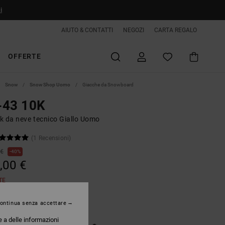
i
AIUTO & CONTATTI
NEGOZI
CARTA REGALO
OFFERTE
Snow
Snow Shop Uomo
Giacche da Snowboard
-43 10K
k da neve tecnico Giallo Uomo
(1 Recensioni)
 €
40%
,00 €
TE
ontinua senza accettare
Mustard Gold
e a delle informazioni