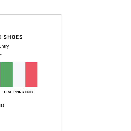
C
S
P
T
T
C SHOES
T
untry
Ce
C
Compo
Sped
IT SHIPPING ONLY
IES