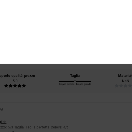
Punteggio medio
5.0
/5
basato su
1 recensioni verificate
dal marzo 2026
Il 100% dei nostri clienti consiglia questo prodotto
pporto qualità-prezzo
Taglia
Material
5.0
NaN
Troppo piccolo
Troppo grande
26
glish
ezzo
: 5
Taglia
: Taglia perfetta
Colore
: 4
/5
/5