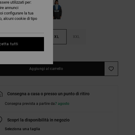
ssere utilizzati per:
nire annunci
oi configurare la tua
, alcuni cookie di tipo
M
L
XL
XXL
etta tutti
nsulta la guida alle taglie
Aggiungi al carrello
Consegna a casa o presso un punto di ritiro
Consegna prevista a partire da
7 agosto
Scopri la disponibilità in negozio
Seleziona una taglia