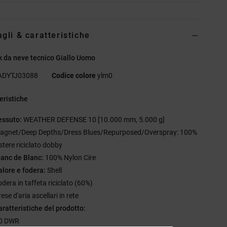
agli & caratteristiche
 da neve tecnico Giallo Uomo
ADYTJ03088
Codice colore
ylm0
eristiche
essuto:
WEATHER DEFENSE 10 [10.000 mm, 5.000 g]
agnet/Deep Depths/Dress Blues/Repurposed/Overspray: 100%
stere riciclato dobby
lanc de Blanc:
100% Nylon Cire
alore e fodera:
Shell
odera in taffeta riciclato (60%)
ese d'aria ascellari in rete
aratteristiche del prodotto:
0 DWR