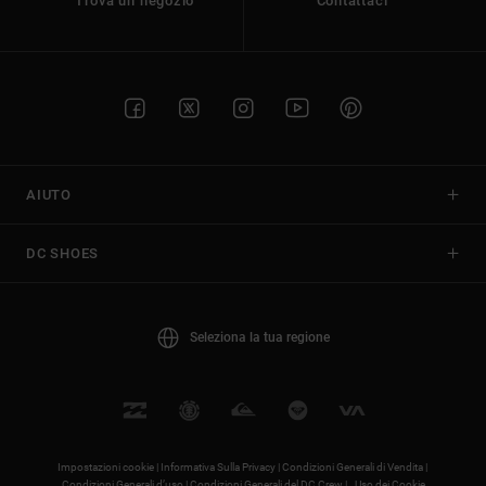
Trova un negozio
Contattaci
AIUTO
DC SHOES
Seleziona la tua regione
Impostazioni cookie |
Informativa Sulla Privacy |
Condizioni Generali di Vendita |
Condizioni Generali d’uso |
Condizioni Generali del DC Crew |
Uso dei Cookie