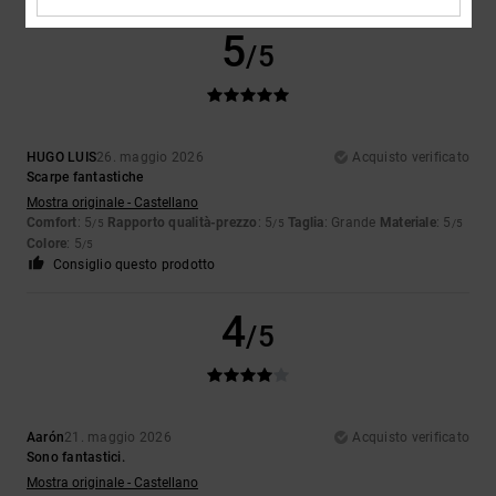
5
/5
HUGO LUIS
26. maggio 2026
Acquisto verificato
Scarpe fantastiche
Mostra originale - Castellano
Comfort
: 5
Rapporto qualità-prezzo
: 5
Taglia
: Grande
Materiale
: 5
/5
/5
/5
Colore
: 5
/5
Consiglio questo prodotto
4
/5
Aarón
21. maggio 2026
Acquisto verificato
Sono fantastici.
Mostra originale - Castellano