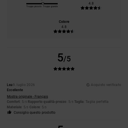
4.8
Troppo piccolo
Troppo grande
Colore
4.8
5
/5
Lea
9. luglio 2026
Acquisto verificato
Eccellente
Mostra originale - Français
Comfort
: 5
Rapporto qualità-prezzo
: 5
Taglia
: Taglia perfetta
/5
/5
Materiale
: 5
Colore
: 5
/5
/5
Consiglio questo prodotto