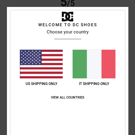
5
/5
WELCOME TO DC SHOES
Samuel
16. giugno 2026
Acquisto verificato
Choose your country
Look e vestibilità eccezionali
Mostra originale - English
Comfort
: 5
Rapporto qualità-prezzo
: 5
Taglia
: Taglia perfetta
/5
/5
Materiale
: 5
Colore
: 5
/5
/5
Consiglio questo prodotto
3
/5
US SHIPPING ONLY
IT SHIPPING ONLY
VIEW ALL COUNTRIES
Damien
7. giugno 2026
Acquisto verificato
La lingua mi è un po’ rigida, sono abituato a lingue più grandi
Mostra originale - English
Comfort
: 3
Rapporto qualità-prezzo
: 4
Taglia
: Taglia perfetta
/5
/5
Materiale
: 3
Colore
: 4
/5
/5