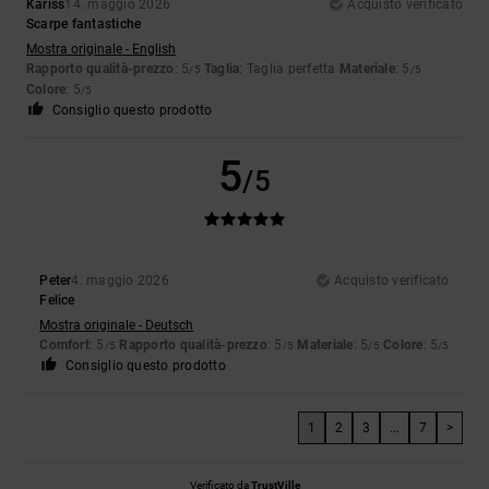
Kariss
14. maggio 2026
Acquisto verificato
Scarpe fantastiche
Mostra originale - English
Rapporto qualità-prezzo
: 5
Taglia
: Taglia perfetta
Materiale
: 5
/5
/5
Colore
: 5
/5
Consiglio questo prodotto
5
/5
Peter
4. maggio 2026
Acquisto verificato
Felice
Mostra originale - Deutsch
Comfort
: 5
Rapporto qualità-prezzo
: 5
Materiale
: 5
Colore
: 5
/5
/5
/5
/5
Consiglio questo prodotto
1
2
3
...
7
>
Verificato da
TrustVille