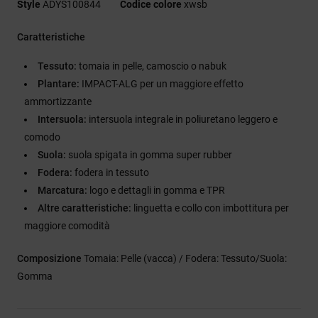
Style
ADYS100844
Codice colore
xwsb
Caratteristiche
Tessuto:
tomaia in pelle, camoscio o nabuk
Plantare:
IMPACT-ALG per un maggiore effetto
ammortizzante
Intersuola:
intersuola integrale in poliuretano leggero e
comodo
Suola:
suola spigata in gomma super rubber
Fodera:
fodera in tessuto
Marcatura:
logo e dettagli in gomma e TPR
Altre caratteristiche:
linguetta e collo con imbottitura per
maggiore comodità
Composizione
Tomaia: Pelle (vacca) / Fodera: Tessuto/Suola:
Gomma