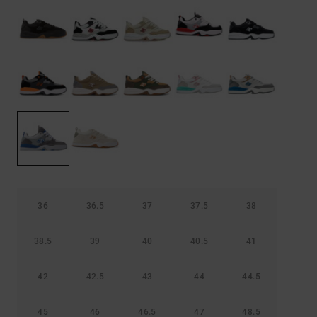
Borse e
risposte
zaini
alle
domande
più
Cinture e
frequenti e
portamonete
accedi al
nostro
modulo di
contatto.
Consulta
le FAQ
36
36.5
37
37.5
38
38.5
39
40
40.5
41
42
42.5
43
44
44.5
45
46
46.5
47
48.5