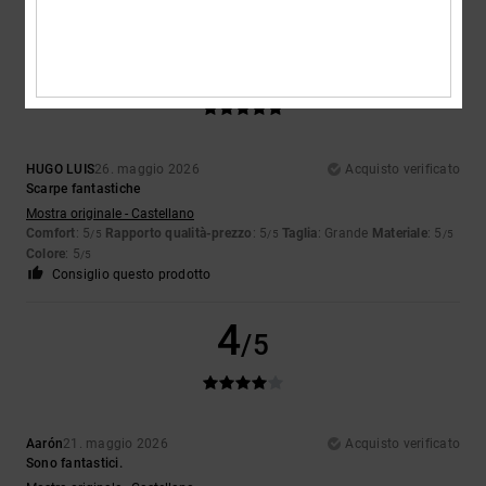
5
/5
HUGO LUIS
26. maggio 2026
Acquisto verificato
Scarpe fantastiche
Mostra originale - Castellano
Comfort
: 5
Rapporto qualità-prezzo
: 5
Taglia
: Grande
Materiale
: 5
/5
/5
/5
Colore
: 5
/5
Consiglio questo prodotto
4
/5
Aarón
21. maggio 2026
Acquisto verificato
Sono fantastici.