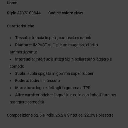
Uomo
Style
ADYS100844
Codice colore
xksw
Caratteristiche
Tessuto:
tomaia in pelle, camoscio o nabuk
Plantare:
IMPACT-ALG per un maggiore effetto
ammortizzante
Intersuola:
intersuola integrale in poliuretano leggero e
comodo
Suola:
suola spigata in gomma super rubber
Fodera:
fodera in tessuto
Marcatura:
logo e dettagli in gomma e TPR
Altre caratteristiche:
linguetta e collo con imbottitura per
maggiore comodità
Composizione
52.5% Pelle, 25.2% Sintetico, 22.3% Poliestere