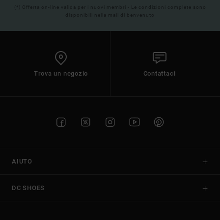
(*) Offerta on-line valida per i nuovi membri - Le condizioni complete sono
disponibili nella mail di benvenuto
Trova un negozio
Contattaci
AIUTO
DC SHOES