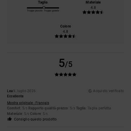
Taglia
Materiale
4.8
Troppo piccolo
Troppo grande
Colore
4.8
5
/5
Lea
9. luglio 2026
Acquisto verificato
Eccellente
Mostra originale - Français
Comfort
: 5
Rapporto qualità-prezzo
: 5
Taglia
: Taglia perfetta
/5
/5
Materiale
: 5
Colore
: 5
/5
/5
Consiglio questo prodotto