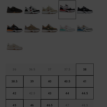
Borse e
risposte
zaini
alle
domande
più
Cinture e
frequenti e
portamonete
accedi al
nostro
modulo di
contatto.
Consulta
le FAQ
36
36.5
37
37.5
38
38.5
39
40
40.5
41
42
42.5
43
44
44.5
45
46
46.5
47
48.5