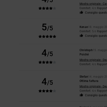
/5
Mostra originale - Ca
Comfort
: 4
Rapport
/5
Consiglio quest
5
/5
Kenan
18. maggio 2
Comfort
: 5
Rapport
/5
Consiglio quest
4
Christoph
15. maggi
/5
Poiché
Mostra originale - De
Comfort
: 4
Rapport
/5
Stefan
14. maggio 2
4
/5
Ottima fattura
Mostra originale - De
Comfort
: 4
Rapport
/5
Consiglio quest