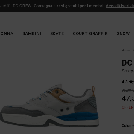
🤟🏻
DC CREW
Consegna e resi gratuiti per i membri
Accedi/ iscrivit
DONNA
BAMBINI
SKATE
COURT GRAFFIK
SNOW
Home
DC
Scarp
4.8
95,00 
47,
OFFER
Colori