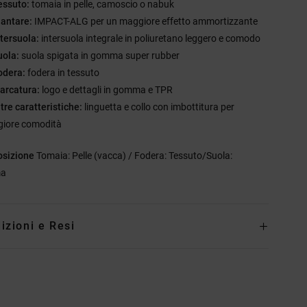
essuto:
tomaia in pelle, camoscio o nabuk
lantare:
IMPACT-ALG per un maggiore effetto ammortizzante
ntersuola:
intersuola integrale in poliuretano leggero e comodo
uola:
suola spigata in gomma super rubber
odera:
fodera in tessuto
arcatura:
logo e dettagli in gomma e TPR
ltre caratteristiche:
linguetta e collo con imbottitura per
iore comodità
sizione
Tomaia: Pelle (vacca) / Fodera: Tessuto/Suola:
a
izioni e Resi