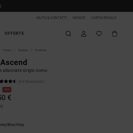
i
AIUTO & CONTATTI
NEGOZI
CARTA REGALO
OFFERTE
Uomo
Scarpe
Sneakers
 Ascend
e allacciate Grigio Uomo
(64 Recensioni)
€
50%
50 €
TE
Grey/blue/grey