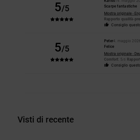
Kariss
14. maggio 2
5
/5
Scarpe fantastiche
Mostra originale - En
Rapporto qualità-pr
Consiglio quest
Peter
4. maggio 202
5
/5
Felice
Mostra originale - De
Comfort
: 5
Rapport
/5
Consiglio quest
Visti di recente