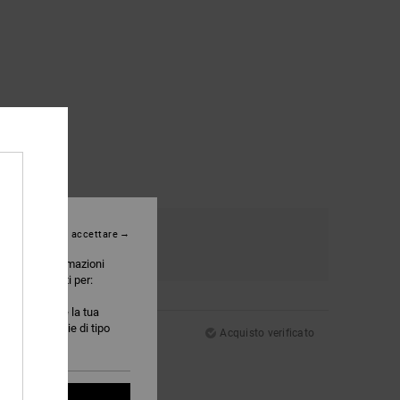
e
Colore
ontinua senza accettare
4.8
e a delle informazioni
ssere utilizzati per:
nire annunci
oi configurare la tua
, alcuni cookie di tipo
Acquisto verificato