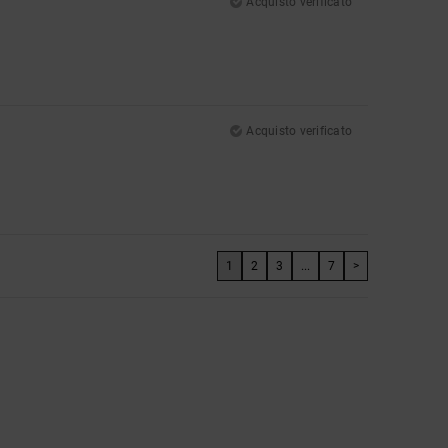
Acquisto verificato
Acquisto verificato
1
2
3
...
7
>