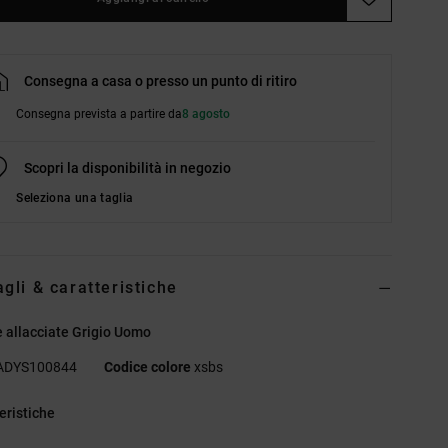
Consegna a casa o presso un punto di ritiro
Consegna prevista a partire da
8 agosto
Scopri la disponibilità in negozio
Seleziona una taglia
agli & caratteristiche
 allacciate Grigio Uomo
ADYS100844
Codice colore
xsbs
eristiche