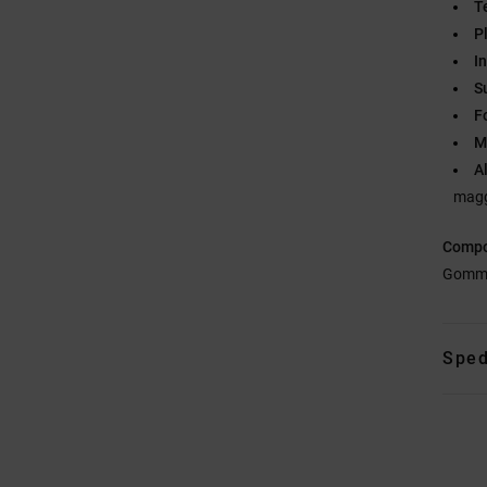
T
P
I
S
F
M
A
magg
Compo
Gomm
Sped