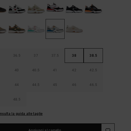
36.5
37
37.5
38
38.5
40
40.5
41
42
42.5
44
44.5
45
46
46.5
48.5
nsulta la guida alle taglie
Aggiungi al carrello