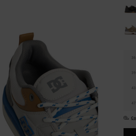
36
39
43
47
Co