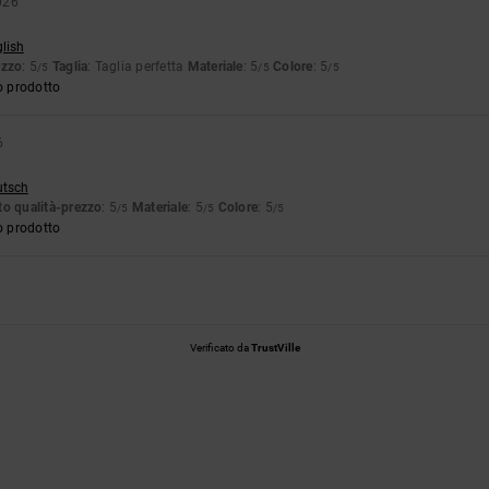
026
glish
ezzo
: 5
Taglia
: Taglia perfetta
Materiale
: 5
Colore
: 5
/5
/5
/5
o prodotto
6
utsch
o qualità-prezzo
: 5
Materiale
: 5
Colore
: 5
/5
/5
/5
o prodotto
Verificato da
TrustVille