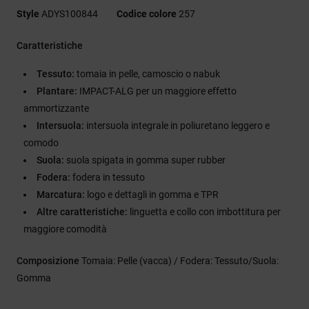
Style
ADYS100844
Codice colore
257
Caratteristiche
Tessuto:
tomaia in pelle, camoscio o nabuk
Plantare:
IMPACT-ALG per un maggiore effetto
ammortizzante
Intersuola:
intersuola integrale in poliuretano leggero e
comodo
Suola:
suola spigata in gomma super rubber
Fodera:
fodera in tessuto
Marcatura:
logo e dettagli in gomma e TPR
Altre caratteristiche:
linguetta e collo con imbottitura per
maggiore comodità
Composizione
Tomaia: Pelle (vacca) / Fodera: Tessuto/Suola:
Gomma