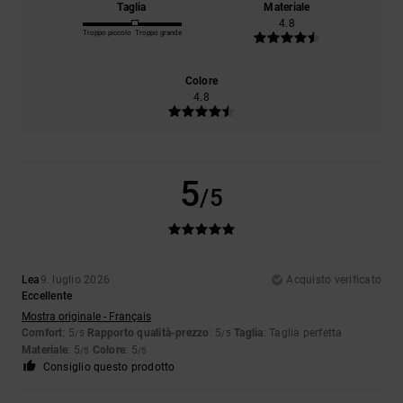
Taglia
Materiale
4.8
Troppo piccolo
Troppo grande
Colore
4.8
5
/5
Lea
9. luglio 2026
Acquisto verificato
Eccellente
Mostra originale - Français
Comfort
: 5
Rapporto qualità-prezzo
: 5
Taglia
: Taglia perfetta
/5
/5
Materiale
: 5
Colore
: 5
/5
/5
Consiglio questo prodotto