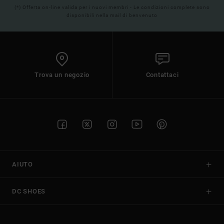
(*) Offerta on-line valida per i nuovi membri - Le condizioni complete sono
disponibili nella mail di benvenuto
Trova un negozio
Contattaci
AIUTO
DC SHOES