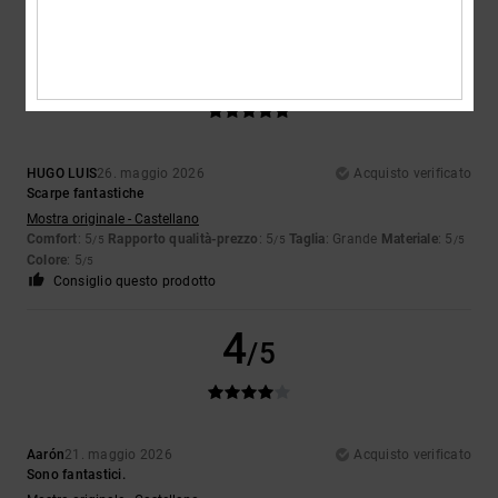
5
/5
HUGO LUIS
26. maggio 2026
Acquisto verificato
Scarpe fantastiche
Mostra originale - Castellano
Comfort
: 5
Rapporto qualità-prezzo
: 5
Taglia
: Grande
Materiale
: 5
/5
/5
/5
Colore
: 5
/5
Consiglio questo prodotto
4
/5
Aarón
21. maggio 2026
Acquisto verificato
Sono fantastici.