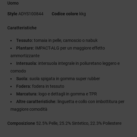
Uomo
Style
ADYS100844
Codice colore
kkg
Caratteristiche
Tessuto:
tomaia in pelle, camoscio o nabuk
Plantare:
IMPACT-ALG per un maggiore effetto
ammortizzante
Intersuola:
intersuola integrale in poliuretano leggero e
comodo
Suola:
suola spigata in gomma super rubber
Fodera:
fodera in tessuto
Marcatura:
logo e dettagli in gomma e TPR
Altre caratteristiche:
linguetta e collo con imbottitura per
maggiore comodità
Composizione
52.5% Pelle, 25.2% Sintetico, 22.3% Poliestere