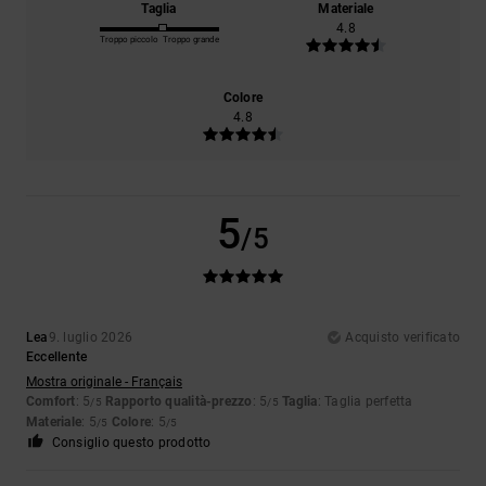
Taglia
Materiale
4.8
Troppo piccolo
Troppo grande
Colore
4.8
5
/5
Lea
9. luglio 2026
Acquisto verificato
Eccellente
Mostra originale - Français
Comfort
: 5
Rapporto qualità-prezzo
: 5
Taglia
: Taglia perfetta
/5
/5
Materiale
: 5
Colore
: 5
/5
/5
Consiglio questo prodotto