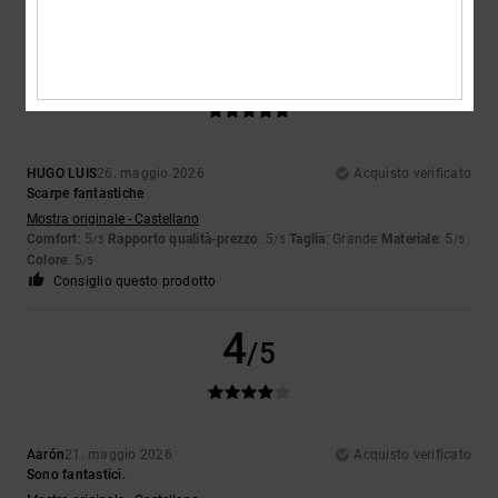
5
/5
HUGO LUIS
26. maggio 2026
Acquisto verificato
Scarpe fantastiche
Mostra originale - Castellano
Comfort
: 5
Rapporto qualità-prezzo
: 5
Taglia
: Grande
Materiale
: 5
/5
/5
/5
Colore
: 5
/5
Consiglio questo prodotto
4
/5
Aarón
21. maggio 2026
Acquisto verificato
Sono fantastici.