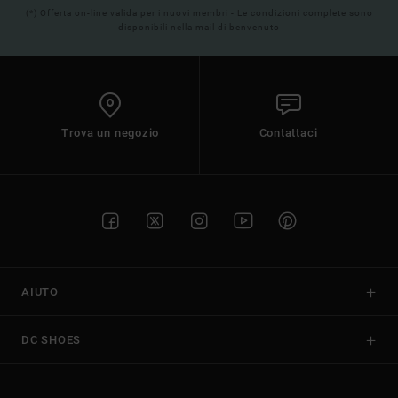
(*) Offerta on-line valida per i nuovi membri - Le condizioni complete sono
disponibili nella mail di benvenuto
Trova un negozio
Contattaci
AIUTO
DC SHOES