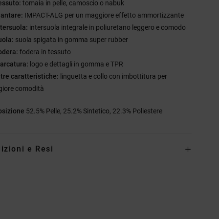
essuto:
tomaia in pelle, camoscio o nabuk
lantare:
IMPACT-ALG per un maggiore effetto ammortizzante
ntersuola:
intersuola integrale in poliuretano leggero e comodo
uola:
suola spigata in gomma super rubber
odera:
fodera in tessuto
arcatura:
logo e dettagli in gomma e TPR
ltre caratteristiche:
linguetta e collo con imbottitura per
iore comodità
sizione
52.5% Pelle, 25.2% Sintetico, 22.3% Poliestere
izioni e Resi