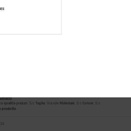
o prodotto
IES
2026
cezionali
glish
o qualità-prezzo
: 5
Taglia
: Taglia perfetta
Materiale
: 5
Colore
: 5
/5
/5
/5
o prodotto
026
’ rigida, sono abituato a lingue più grandi
glish
o qualità-prezzo
: 4
Taglia
: Taglia perfetta
Materiale
: 3
Colore
: 4
/5
/5
/5
io 2026
stellano
o qualità-prezzo
: 5
Taglia
: Grande
Materiale
: 5
Colore
: 5
/5
/5
/5
o prodotto
026