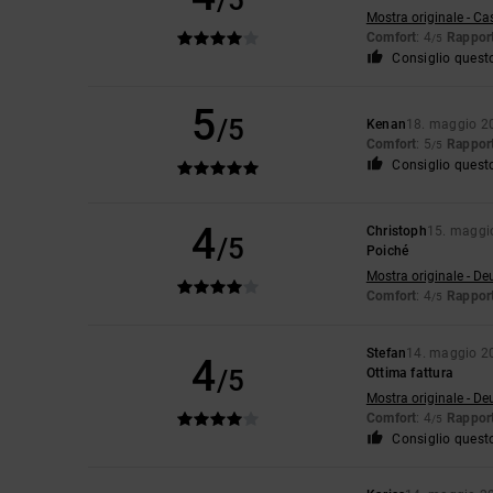
/5
Mostra originale - Ca
Comfort
: 4
Rapport
/5
Consiglio quest
5
/5
Kenan
18. maggio 2
Comfort
: 5
Rapport
/5
Consiglio quest
4
Christoph
15. maggi
/5
Poiché
Mostra originale - De
Comfort
: 4
Rapport
/5
Stefan
14. maggio 2
4
/5
Ottima fattura
Mostra originale - De
Comfort
: 4
Rapport
/5
Consiglio quest