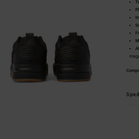
T
P
I
S
F
M
A
magg
Compo
Sped