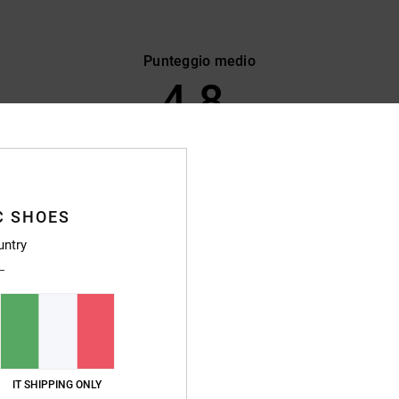
Punteggio medio
4.8
/5
basato su
64 recensioni verificate
dal ottobre 2025
Il 83% dei nostri clienti consiglia questo prodotto
C SHOES
pporto qualità-prezzo
Taglia
Material
untry
4.8
4.8
Troppo piccolo
Troppo grande
ançais
o qualità-prezzo
: 5
Taglia
: Taglia perfetta
Materiale
: 5
Colore
: 5
IT SHIPPING ONLY
/5
/5
/5