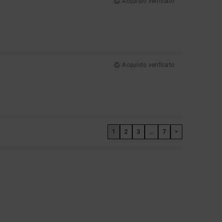
Acquisto verificato
Acquisto verificato
1
2
3
...
7
>