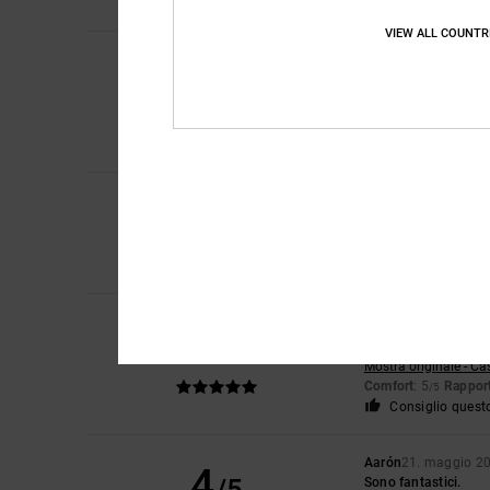
Consiglio quest
VIEW ALL COUNTR
Samuel
16. giugno 
5
/5
Look e vestibilità ec
Mostra originale - En
Comfort
: 5
Rapport
/5
Consiglio quest
3
Damien
7. giugno 2
/5
La lingua mi è un po
Mostra originale - En
Comfort
: 3
Rapport
/5
HUGO LUIS
26. magg
5
/5
Scarpe fantastiche
Mostra originale - Ca
Comfort
: 5
Rapport
/5
Consiglio quest
Aarón
21. maggio 2
4
Sono fantastici.