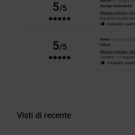
Kariss
14. maggio 2
5
/5
Scarpe fantastiche
Mostra originale - En
Rapporto qualità-pr
Consiglio quest
Peter
4. maggio 202
5
/5
Felice
Mostra originale - De
Comfort
: 5
Rapport
/5
Consiglio quest
Visti di recente