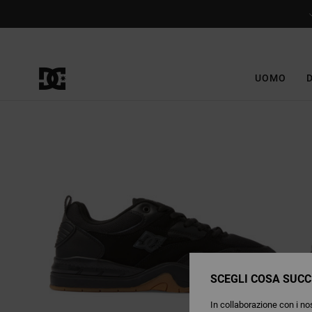
Salta
alle
informazioni
sul
prodotto
UOMO
SCEGLI COSA SUCC
In collaborazione con i nos