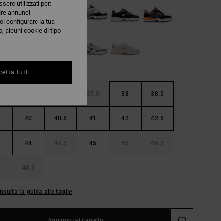
ssere utilizzati per:
nire annunci
oi configurare la tua
, alcuni cookie di tipo
etta tutti
36.5
37
37.5
38
38.5
40
40.5
41
42
42.5
44
44.5
45
46
46.5
48.5
nsulta la guida alle taglie
Aggiungi al carrello