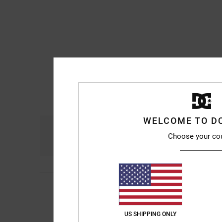
WELCOME TO D
Comfort
Ra
Choose your co
4.7
Lea
9. luglio 2026
5
/5
Eccellente
Mostra originale - Fr
Comfort
: 5
Rapport
US SHIPPING ONLY
/5