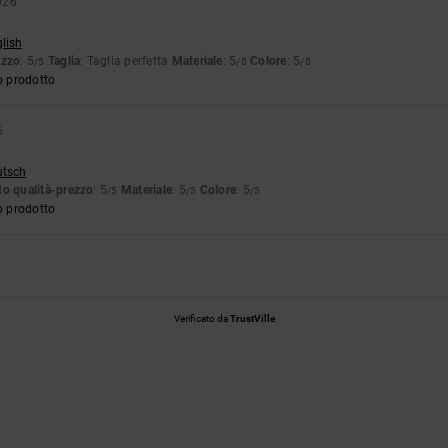
026
glish
ezzo
: 5
Taglia
: Taglia perfetta
Materiale
: 5
Colore
: 5
/5
/5
/5
o prodotto
6
utsch
o qualità-prezzo
: 5
Materiale
: 5
Colore
: 5
/5
/5
/5
o prodotto
Verificato da
TrustVille