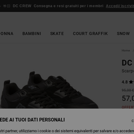
🤟🏻
DC CREW
Consegna e resi gratuiti per i membri
Accedi/ iscrivit
DONNA
BAMBINI
SKATE
COURT GRAFFIK
SNOW
Home
DC
Scarp
4.8
95,00 
57,
OFFER
EDE AI TUOI DATI PERSONALI
C
Colori
tri partner, utilizziamo i cookie o dei sistemi equivalenti per salvare e/o acceder