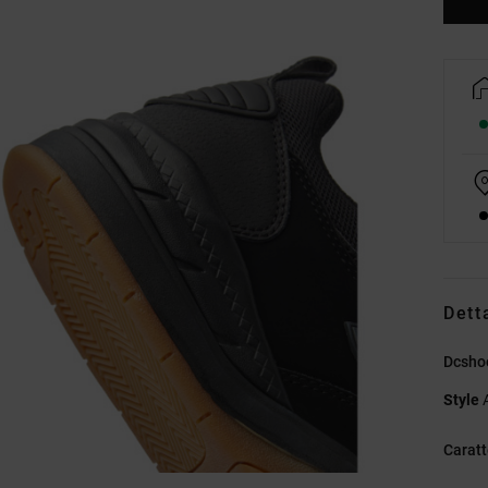
Dett
Dcsho
Style
Caratt