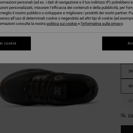
formazioni personali (ad es. i dati di navigazione e il tuo indirizzo IP) potrebbero e
azioni personalizzati, misurare l’efficacia dei contenuti e della pubblicità, per for
eglio il nostro pubblico o sviluppare e migliorare i prodotti dei nostri partner. Pu
senso all’uso di determinati cookie o negandolo ad altri tipi di cookie (ad esempio
nformazioni consulta la nostra
politica sui cookie
e
l'informativa sulla privacy
.
ei cookie
Acc
36
39
43
47
Co