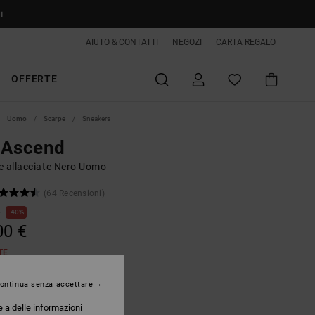
i
AIUTO & CONTATTI
NEGOZI
CARTA REGALO
OFFERTE
Uomo
Scarpe
Sneakers
 Ascend
e allacciate Nero Uomo
(64 Recensioni)
€
40%
00 €
TE
ontinua senza accettare
Black/black/gum
e a delle informazioni