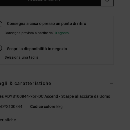
Consegna a casa o presso un punto di ritiro
Consegna prevista a partire da
10 agosto
Scopri la disponibilità in negozio
Seleziona una taglia
agli & caratteristiche
es ADYS100844</br>DC Ascend - Scarpe allacciate da Uomo
ADYS100844
Codice colore
kkg
eristiche