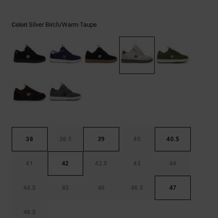
Borse e
risposte
zaini
alle
Silver Birch/warm Taupe
Colori
domande
più
Cinture e
frequenti e
portamonete
accedi al
nostro
modulo di
contatto.
Consulta
le FAQ
38
38.5
39
40
40.5
41
42
42.5
43
44
44.5
45
46
46.5
47
48.5