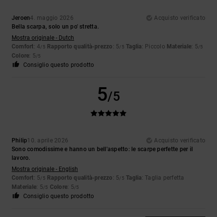
Jeroen
4. maggio 2026
Acquisto verificato
Bella scarpa, solo un po' stretta.
Mostra originale - Dutch
Comfort
: 4
Rapporto qualità-prezzo
: 5
Taglia
: Piccolo
Materiale
: 5
/5
/5
/5
Colore
: 5
/5
Consiglio questo prodotto
5
/5
Philip
10. aprile 2026
Acquisto verificato
Sono comodissime e hanno un bell'aspetto: le scarpe perfette per il
lavoro.
Mostra originale - English
Comfort
: 5
Rapporto qualità-prezzo
: 5
Taglia
: Taglia perfetta
/5
/5
Materiale
: 5
Colore
: 5
/5
/5
Consiglio questo prodotto