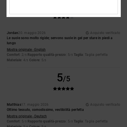
4
/5
Jordan
20. maggio 2026
Acquisto verificato
Le suole sono molto rigide; servono suole in gel per stare in piedi a
lungo
Mostra originale - English
Comfort
: 2
Rapporto qualità-prezzo
: 5
Taglia
: Taglia perfetta
/5
/5
Materiale
: 4
Colore
: 5
/5
/5
5
/5
Matthias
17. maggio 2026
Acquisto verificato
Ottimo tessuto, comodissimo, vestibilità perfetta
Mostra originale - Deutsch
Comfort
: 5
Rapporto qualità-prezzo
: 5
Taglia
: Taglia perfetta
/5
/5
Materiale
: 5
Colore
: 5
/5
/5