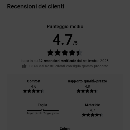
Recensioni dei clienti
Punteggio medio
4.7
/5
basato su
32 recensioni verificate
dal settembre 2025
Il 84% dei nostri clienti consiglia questo prodotto
Comfort
Rapporto qualità-prezzo
4.6
4.8
Taglia
Materiale
4.7
Troppo piccolo
Troppo grande
Colore