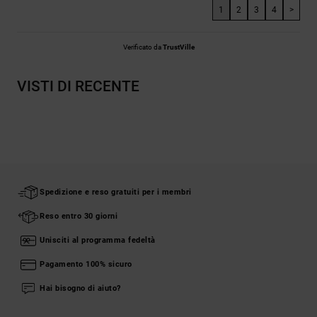
1
2
3
4
>
Verificato da
TrustVille
VISTI DI RECENTE
Spedizione e reso gratuiti per i membri
Reso entro 30 giorni
Unisciti al programma fedeltà
Pagamento 100% sicuro
Hai bisogno di aiuto?