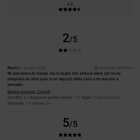
4.8
2
/5
Noah
22. giugno 2026
Acquisto verificato
Mi piacevano le scarpe, ma la taglia non andava bene; poi ne ho
comprato un altro paio in un negozio della zona e mi stavano a
pennello.
Mostra originale - English
Comfort
: 2
Rapporto qualità-prezzo
: 1
Taglia
: Troppo piccolo
/5
/5
Materiale
: 1
Colore
: 3
/5
/5
5
/5