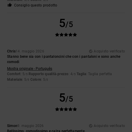
Consiglio questo prodotto
5
/5
Chris
14. maggio 2026
Acquisto verificato
Stanno bene sia con i pantaloncini che con i pantaloni e sono anche
comodi
Mostra originale - Português
Comfort
: 5
Rapporto qualità-prezzo
: 4
Taglia
: Taglia perfetta
/5
/5
Materiale
: 5
Colore
: 5
/5
/5
5
/5
Simon
9. maggio 2026
Acquisto verificato
Bellissimo, comodissimo e calza perfettamente.