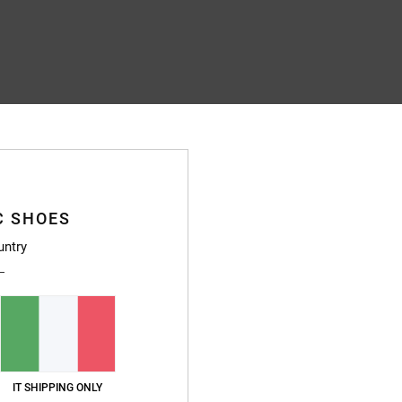
C SHOES
untry
IT SHIPPING ONLY