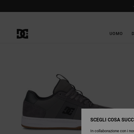
Salta
alle
informazioni
sul
prodotto
UOMO
SCEGLI COSA SUCC
In collaborazione con i nos