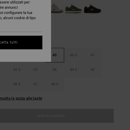
ssere utilizzati per:
nire annunci
oi configurare la tua
, alcuni cookie di tipo
etta tutti
38.5
39
40
40.5
41
42.5
43
44
44.5
45
46.5
47
48.5
nsulta la guida alle taglie
Articolo esaurito