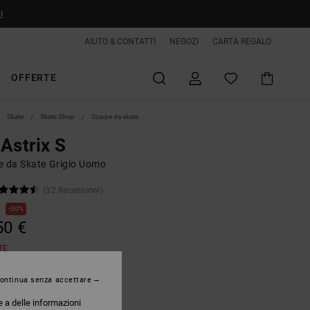
i
AIUTO & CONTATTI
NEGOZI
CARTA REGALO
OFFERTE
Skate
Skate Shop
Scarpe da skate
Astrix S
e da Skate Grigio Uomo
(32 Recensioni)
€
30%
50 €
TE
ontinua senza accettare
Grey/black
e a delle informazioni