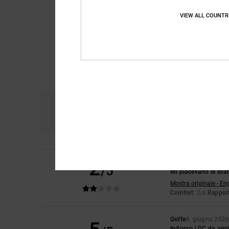
VIEW ALL COUNTR
Comfort
Ra
4.6
2
Noah
22. giugno 20
/5
Mi piacevano le scar
Mostra originale - En
Comfort
: 2
Rapport
/5
Goffe
4. giugno 202
Indosso i DC da ann