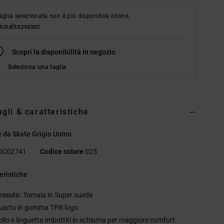
aglia selezionata non è più disponibile online.
ra altre opzioni
Scopri la disponibilità in negozio
Seleziona una taglia
agli & caratteristiche
e da Skate Grigio Uomo
DC02741
Codice colore
025
eristiche
essuto:
Tomaia in Super suede
uarto in gomma TPR logo
ollo e linguetta imbottiti in schiuma per maggiore comfort