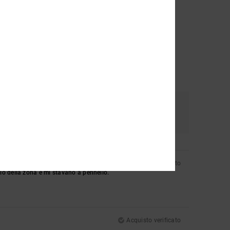
e
Colore
4.8
Acquisto verificato
io della zona e mi stavano a pennello.
Acquisto verificato