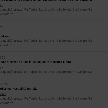
tch
o qualità-prezzo
: 5
Taglia
: Taglia perfetta
Materiale
: 5
Colore
: 5
/5
/5
/5
o prodotto
26
stellano
o qualità-prezzo
: 5
Taglia
: Taglia perfetta
Materiale
: 5
Colore
: 5
/5
/5
/5
o prodotto
2026
igide; servono suole in gel per stare in piedi a lungo
glish
o qualità-prezzo
: 5
Taglia
: Taglia perfetta
Materiale
: 4
Colore
: 5
/5
/5
/5
o 2026
dissimo, vestibilità perfetta
utsch
o qualità-prezzo
: 5
Taglia
: Taglia perfetta
Materiale
: 5
Colore
: 5
/5
/5
/5
o prodotto