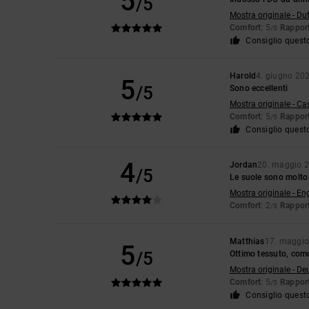
5
/5
Mostra originale - Du
Comfort
: 5
Rapport
/5
Consiglio quest
Harold
4. giugno 20
5
/5
Sono eccellenti
Mostra originale - Ca
Comfort
: 5
Rapport
/5
Consiglio quest
4
Jordan
20. maggio 
/5
Le suole sono molto r
Mostra originale - En
Comfort
: 2
Rapport
/5
Matthias
17. maggi
5
/5
Ottimo tessuto, como
Mostra originale - De
Comfort
: 5
Rapport
/5
Consiglio quest