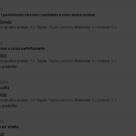
26
 i pantaloncini che con i pantaloni e sono anche comodi
rtuguês
o qualità-prezzo
: 4
Taglia
: Taglia perfetta
Materiale
: 5
Colore
: 5
/5
/5
/5
26
simo e calza perfettamente.
glish
o qualità-prezzo
: 5
Taglia
: Taglia perfetta
Materiale
: 5
Colore
: 5
/5
/5
/5
o prodotto
 2026
ualità
glish
o qualità-prezzo
: 5
Taglia
: Taglia perfetta
Materiale
: 5
Colore
: 5
/5
/5
/5
o prodotto
26
 po' stretta.
tch