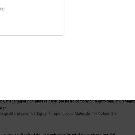
Punteggio medio
IES
4.7
/5
basato su
32 recensioni verificate
dal settembre 2025
Il 84% dei nostri clienti consiglia questo prodotto
pporto qualità-prezzo
Taglia
Material
4.8
4.7
Troppo piccolo
Troppo grande
26
pe, ma la taglia non andava bene; poi ne ho comprato un altro paio in un negoz
glish
o qualità-prezzo
: 1
Taglia
: Troppo piccolo
Materiale
: 1
Colore
: 3
/5
/5
/5
6
i e questa volta c'è stato un cambiamento: mi stanno ancora meglio!