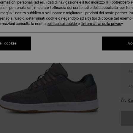
formazioni personali (ad es. i dati di navigazione e il tuo indirizzo IP) potrebbero e
azioni personalizzati, misurare l’efficacia dei contenuti e della pubblicità, per for
eglio il nostro pubblico o sviluppare e migliorare i prodotti dei nostri partner. Pu
senso all’uso di determinati cookie o negandolo ad altri tipi di cookie (ad esempio
nformazioni consulta la nostra
politica sui cookie
e
l'informativa sulla privacy
.
ei cookie
Acc
38
42
46
Co