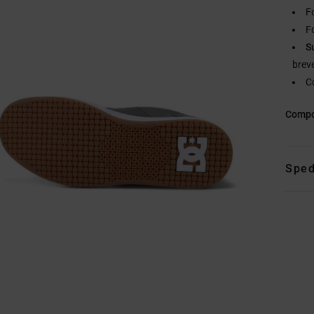
F
Fo
S
brev
C
Compo
Sped