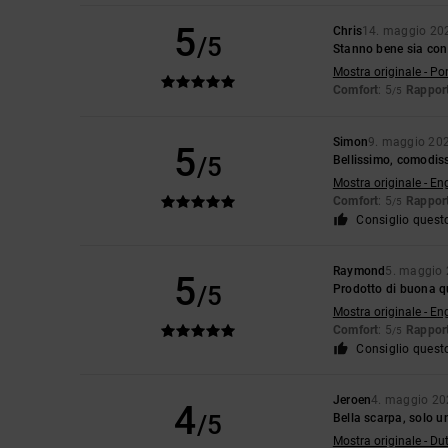
5
Chris
14. maggio 20
/5
Stanno bene sia con
Mostra originale - Po
Comfort
: 5
Rapport
/5
Simon
9. maggio 20
5
/5
Bellissimo, comodis
Mostra originale - En
Comfort
: 5
Rapport
/5
Consiglio quest
Raymond
5. maggio
5
/5
Prodotto di buona q
Mostra originale - En
Comfort
: 5
Rapport
/5
Consiglio quest
Jeroen
4. maggio 20
4
/5
Bella scarpa, solo un
Mostra originale - Du