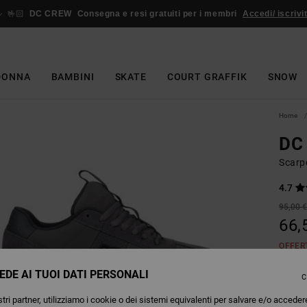
🤟🏻
DC CREW
Consegna e resi gratuiti per i membri
Accedi/ iscrivit
DONNA
BAMBINI
SKATE
COURT GRAFFIK
SNOW
Home
DC 
Scarp
4.7
95,00 
66,
OFFER
EDE AI TUOI DATI PERSONALI
C
Colori
tri partner, utilizziamo i cookie o dei sistemi equivalenti per salvare e/o acceder