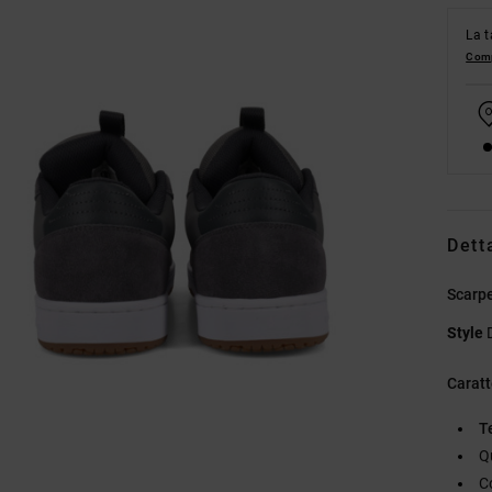
La t
Comp
Dett
Scarp
Style
Caratt
T
Q
C