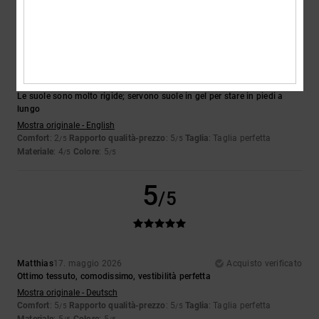
4
/5
Jordan
20. maggio 2026
Acquisto verificato
Le suole sono molto rigide; servono suole in gel per stare in piedi a
lungo
Mostra originale - English
Comfort
: 2
Rapporto qualità-prezzo
: 5
Taglia
: Taglia perfetta
/5
/5
Materiale
: 4
Colore
: 5
/5
/5
5
/5
Matthias
17. maggio 2026
Acquisto verificato
Ottimo tessuto, comodissimo, vestibilità perfetta
Mostra originale - Deutsch
Comfort
: 5
Rapporto qualità-prezzo
: 5
Taglia
: Taglia perfetta
/5
/5
Materiale
: 5
Colore
: 5