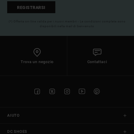
REGISTRARSI
(*) Offerta on-line valida per i nuovi membri - Le condizioni complete sono
disponibili nella mail di benvenuto
Trova un negozio
Contattaci
AIUTO
DC SHOES