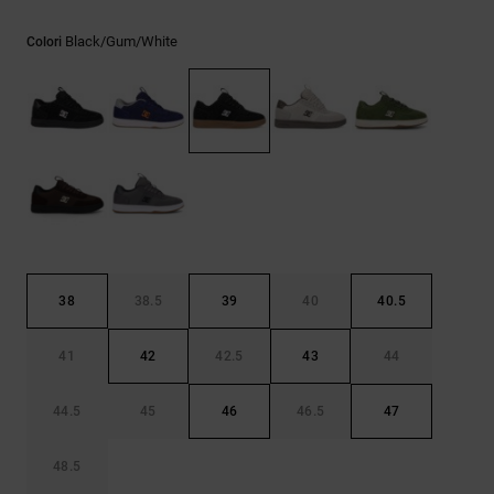
Borse e
risposte
zaini
alle
Black/gum/white
Colori
domande
più
Cinture e
frequenti e
portamonete
accedi al
nostro
modulo di
contatto.
Consulta
le FAQ
38
38.5
39
40
40.5
41
42
42.5
43
44
44.5
45
46
46.5
47
48.5