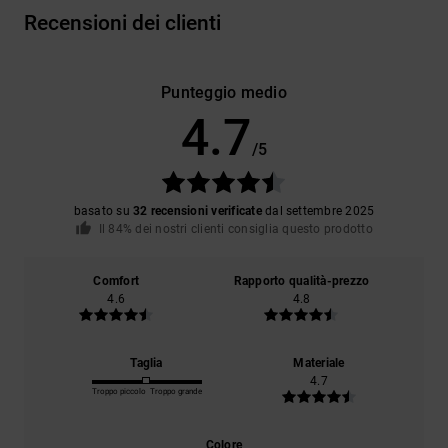
Recensioni dei clienti
Punteggio medio
4.7
/5
basato su
32 recensioni verificate
dal settembre 2025
Il 84% dei nostri clienti consiglia questo prodotto
Comfort
Rapporto qualità-prezzo
4.6
4.8
Taglia
Materiale
4.7
Troppo piccolo
Troppo grande
Colore