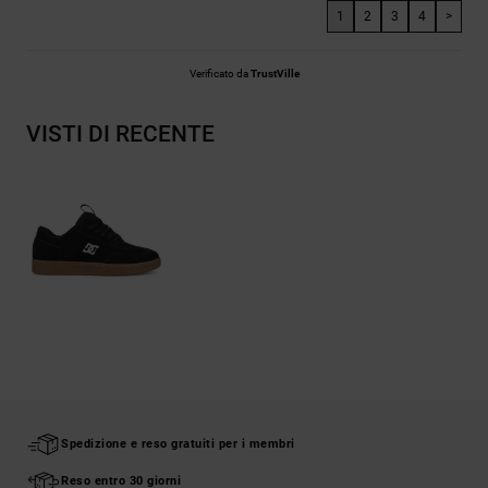
1
2
3
4
>
Verificato da
TrustVille
VISTI DI RECENTE
Spedizione e reso gratuiti per i membri
Reso entro 30 giorni