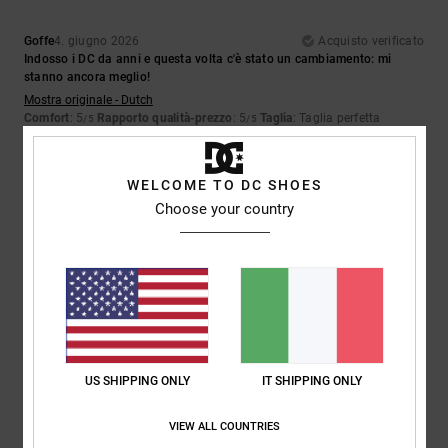
Goffe
4. giugno 2026
Acquisto verificato
Indosso i DC da anni e questa volta c'è stato un cambiamento: mi
stanno ancora meglio!
Mostra originale - Dutch
Comfort
: 5
Rapporto qualità-prezzo
: 5
Taglia
: Taglia perfetta
/5
/5
Materiale
: 5
Colore
: 5
/5
/5
Consiglio questo prodotto
WELCOME TO DC SHOES
5
Choose your country
/5
Harold
4. giugno 2026
Acquisto verificato
Sono eccellenti
Mostra originale - Castellano
Comfort
: 5
Rapporto qualità-prezzo
: 5
Taglia
: Taglia perfetta
/5
/5
US SHIPPING ONLY
IT SHIPPING ONLY
Materiale
: 5
Colore
: 5
/5
/5
Consiglio questo prodotto
VIEW ALL COUNTRIES