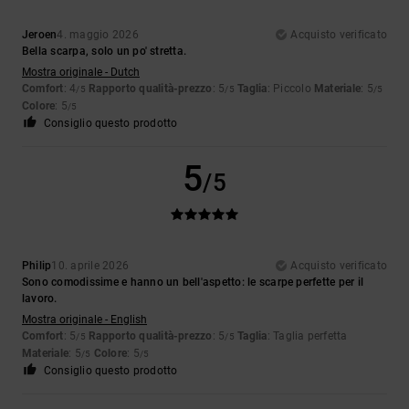
Jeroen
4. maggio 2026
Acquisto verificato
Bella scarpa, solo un po' stretta.
Mostra originale - Dutch
Comfort
: 4
Rapporto qualità-prezzo
: 5
Taglia
: Piccolo
Materiale
: 5
/5
/5
/5
Colore
: 5
/5
Consiglio questo prodotto
5
/5
Philip
10. aprile 2026
Acquisto verificato
Sono comodissime e hanno un bell'aspetto: le scarpe perfette per il
lavoro.
Mostra originale - English
Comfort
: 5
Rapporto qualità-prezzo
: 5
Taglia
: Taglia perfetta
/5
/5
Materiale
: 5
Colore
: 5
/5
/5
Consiglio questo prodotto