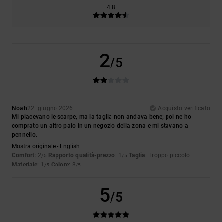
4.8
2
/5
Noah
22. giugno 2026
Acquisto verificato
Mi piacevano le scarpe, ma la taglia non andava bene; poi ne ho
comprato un altro paio in un negozio della zona e mi stavano a
pennello.
Mostra originale - English
Comfort
: 2
Rapporto qualità-prezzo
: 1
Taglia
: Troppo piccolo
/5
/5
Materiale
: 1
Colore
: 3
/5
/5
5
/5