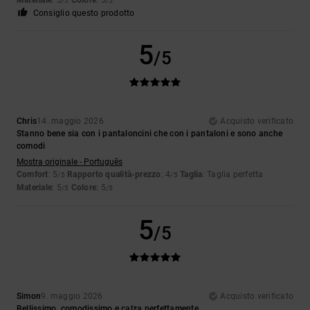
/5
/5
Consiglio questo prodotto
5
/5
Chris
14. maggio 2026
Acquisto verificato
Stanno bene sia con i pantaloncini che con i pantaloni e sono anche
comodi
Mostra originale - Português
Comfort
: 5
Rapporto qualità-prezzo
: 4
Taglia
: Taglia perfetta
/5
/5
Materiale
: 5
Colore
: 5
/5
/5
5
/5
Simon
9. maggio 2026
Acquisto verificato
Bellissimo, comodissimo e calza perfettamente.