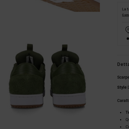
La t
Comp
Dett
Scarpe
Style
Caratt
T
Q
C