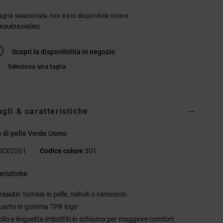
aglia selezionata non è più disponibile online.
ra altre opzioni
Scopri la disponibilità in negozio
Seleziona una taglia
agli & caratteristiche
 di pelle Verde Uomo
DC02261
Codice colore
301
eristiche
essuto:
tomaia in pelle, nabuk o camoscio
uarto in gomma TPR logo
ollo e linguetta imbottiti in schiuma per maggiore comfort