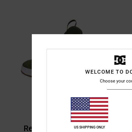
WELCOME TO D
Choose your co
Recensioni dei clienti
US SHIPPING ONLY