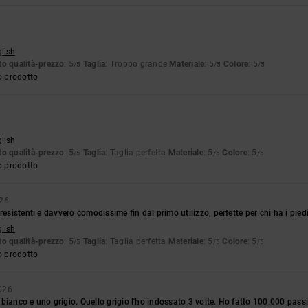
glish
o qualità-prezzo
: 5
Taglia
: Troppo grande
Materiale
: 5
Colore
: 5
/5
/5
/5
o prodotto
glish
o qualità-prezzo
: 5
Taglia
: Taglia perfetta
Materiale
: 5
Colore
: 5
/5
/5
/5
o prodotto
026
resistenti e davvero comodissime fin dal primo utilizzo, perfette per chi ha i piedi
glish
o qualità-prezzo
: 5
Taglia
: Taglia perfetta
Materiale
: 5
Colore
: 5
/5
/5
/5
o prodotto
026
bianco e uno grigio. Quello grigio l'ho indossato 3 volte. Ho fatto 100.000 pas