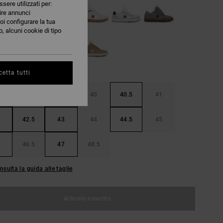
ssere utilizzati per:
nire annunci
oi configurare la tua
, alcuni cookie di tipo
etta tutti
38.5
39
40
40.5
41
42.5
43
44
44.5
45
46.5
47
48.5
nsulta la guida alle taglie
Articolo esaurito