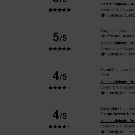
Mostra originale - De
Comfort
: 5
Rapport
/5
Consiglio quest
Dragos
29. giugno 2
5
/5
Ho ordinato un paio 
Mostra originale - De
Comfort
: 5
Rapport
/5
Consiglio quest
Florin
22. giugno 20
4
/5
Bene
Mostra originale - De
Comfort
: 4
Rapport
/5
Consiglio quest
Alexander
21. giugn
4
/5
Scarpe davvero bell
Mostra originale - De
Comfort
: 4
Rapport
/5
Consiglio quest