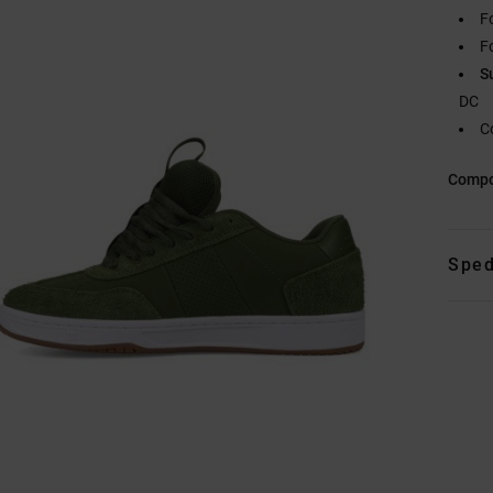
F
Fo
S
DC
C
Compo
Sped