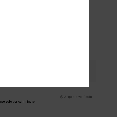
e
Colore
4.8
Acquisto verificato
arpe solo per camminare.