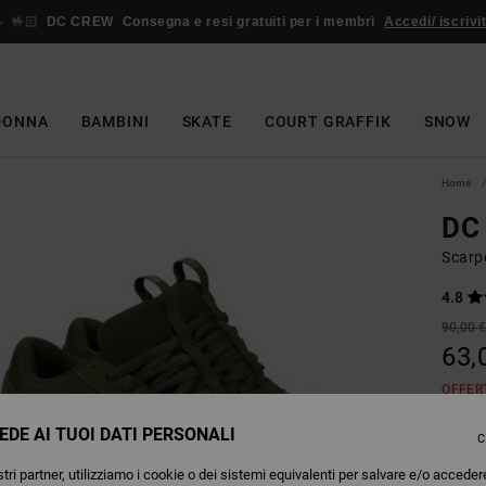
🤟🏻
DC CREW
Consegna e resi gratuiti per i membri
Accedi/ iscrivit
DONNA
BAMBINI
SKATE
COURT GRAFFIK
SNOW
Home
DC 
Scarp
4.8
90,00 
63,
OFFER
EDE AI TUOI DATI PERSONALI
C
Colori
tri partner, utilizziamo i cookie o dei sistemi equivalenti per salvare e/o acceder