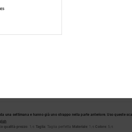
IES
Punteggio medio
4.8
/5
basato su
46 recensioni verificate
dal settembre 2025
Il 87% dei nostri clienti consiglia questo prodotto
pporto qualità-prezzo
Taglia
Material
4.6
4.7
Troppo piccolo
Troppo grande
a una settimana e hanno già uno strappo nella parte anteriore. Uso queste sc
glish
o qualità-prezzo
: 1
Taglia
: Taglia perfetta
Materiale
: 1
Colore
: 5
/5
/5
/5