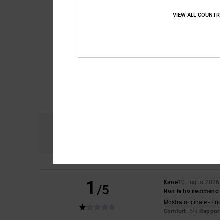
VIEW ALL COUNTR
Comfort
Ra
4.8
1
Kane
10. luglio 2026
/5
Non le ho nemmeno d
Mostra originale - En
Comfort
: 5
Rapport
/5