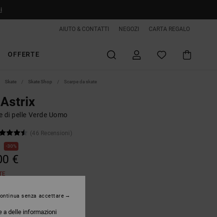
i
AIUTO & CONTATTI
NEGOZI
CARTA REGALO
OFFERTE
Skate
Skate Shop
Scarpe da skate
Astrix
e di pelle Verde Uomo
(46 Recensioni)
€
30%
00 €
TE
ontinua senza accettare
Olive/white
e a delle informazioni