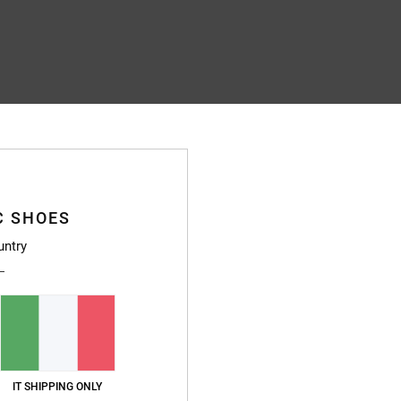
C SHOES
untry
IT SHIPPING ONLY