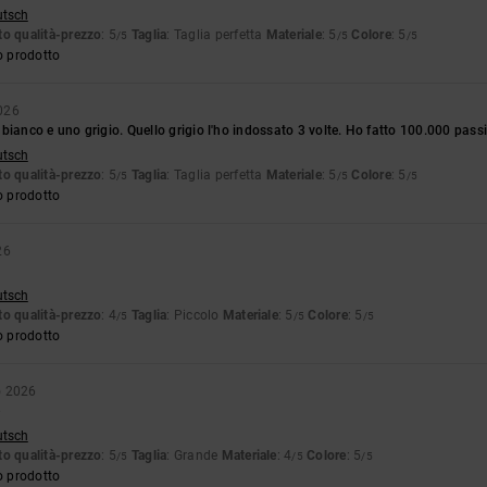
utsch
o qualità-prezzo
: 5
Taglia
: Taglia perfetta
Materiale
: 5
Colore
: 5
/5
/5
/5
o prodotto
026
bianco e uno grigio. Quello grigio l'ho indossato 3 volte. Ho fatto 100.000 pas
utsch
o qualità-prezzo
: 5
Taglia
: Taglia perfetta
Materiale
: 5
Colore
: 5
/5
/5
/5
o prodotto
26
utsch
o qualità-prezzo
: 4
Taglia
: Piccolo
Materiale
: 5
Colore
: 5
/5
/5
/5
o prodotto
o 2026
e
utsch
o qualità-prezzo
: 5
Taglia
: Grande
Materiale
: 4
Colore
: 5
/5
/5
/5
o prodotto