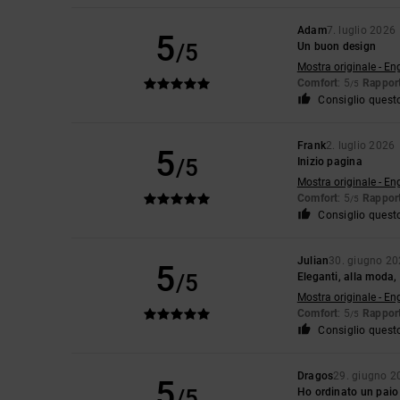
Adam
7. luglio 2026
5
/5
Un buon design
Mostra originale - En
Comfort
: 5
Rapport
/5
Consiglio quest
Frank
2. luglio 2026
5
/5
Inizio pagina
Mostra originale - En
Comfort
: 5
Rapport
/5
Consiglio quest
Julian
30. giugno 2
5
/5
Eleganti, alla moda, 
Mostra originale - En
Comfort
: 5
Rapport
/5
Consiglio quest
Dragos
29. giugno 2
5
/5
Ho ordinato un paio 