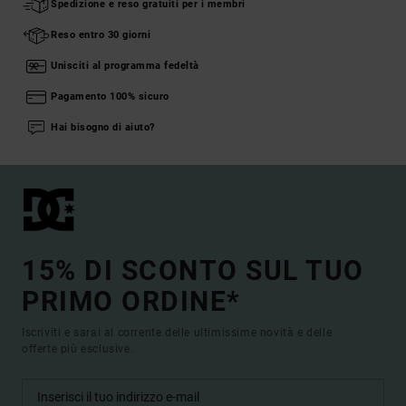
Spedizione e reso gratuiti per i membri
Reso entro 30 giorni
Unisciti al programma fedeltà
Pagamento 100% sicuro
Hai bisogno di aiuto?
15% DI SCONTO SUL TUO
PRIMO ORDINE*
Iscriviti e sarai al corrente delle ultimissime novità e delle
offerte più esclusive.