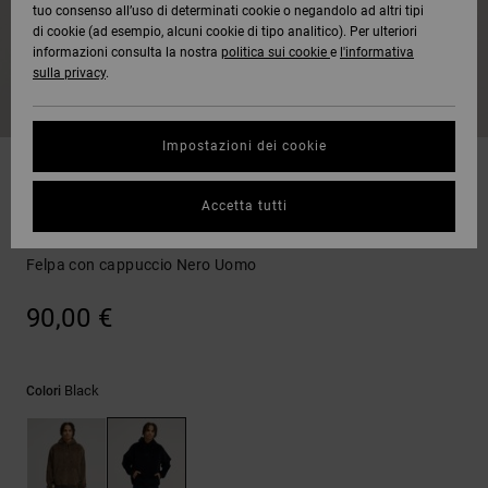
tuo consenso all’uso di determinati cookie o negandolo ad altri tipi
Quiksilver
Tutto
Capispalla
Jeans,
Capispalla
Felpe
Guarda
di cookie (ad esempio, alcuni cookie di tipo analitico). Per ulteriori
Freedom
Stivali da
Pantaloni
Berretti
Tutto
informazioni consulta la nostra
politica sui cookie
e
l'informativa
OFFERTE
Onyx
Snowboard
e Short
sulla privacy
.
Pantaloni
Felpe
Protezione
Accessori
dei dati
AIUTO &
AT-2
Unisex
Guarda
Impostazioni dei cookie
CONTATTI
Shorts
T-shirt
Tutto
Guarda
Guida alle
Liquid
Guarda
Tutto
taglie
Felpe
Accetta tutti
NEGOZI
Fuego
Boardshorts
Camicie e
Tutto
polo
DC Backlash
Felpa con cappuccio Nero Uomo
Avvia una
CARTA
Guarda
conversazione
REGALO
Tutto
Pantaloni,
per ottenere
90,00 €
jeans e
la risposta
short
più rapida
WISHLIST
alla tua
domanda.
Black
Colori
Berretti e
Avvia una
Cappelli
conversazione
Trova le