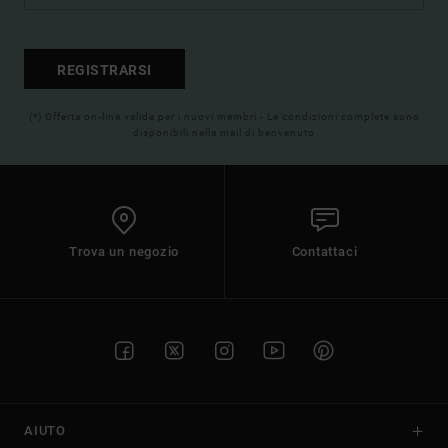
REGISTRARSI
(*) Offerta on-line valida per i nuovi membri - Le condizioni complete sono
disponibili nella mail di benvenuto
Trova un negozio
Contattaci
AIUTO