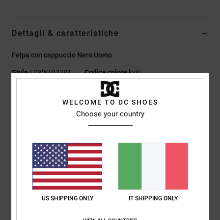
Dettagli & caratteristiche
Felpa con cappuccio Nero Uomo
Style
EDYWT03281
Codice colore
kvj0
Caratteristiche
WELCOME TO DC SHOES
Choose your country
Tessuto:
98% cotone, 2% elastan, velluto a coste intrecciato,
382 g/m2
Vestibilità:
vestibilità rilassata
Tasca canguro
Fettuccia interna al collo a spina di pesce
Coulisse con puntali in metallo logati
Ricamo sul petto
US SHIPPING ONLY
IT SHIPPING ONLY
Logo DC 1994