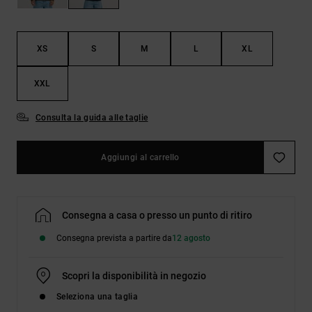
Borse e
risposte
zaini
alle
domande
più
XS
S
M
L
XL
Cinture e
frequenti e
portamonete
accedi al
XXL
nostro
modulo di
contatto.
Consulta la guida alle taglie
Consulta
le FAQ
Aggiungi al carrello
Consegna a casa o presso un punto di ritiro
Consegna prevista a partire da
12 agosto
Scopri la disponibilità in negozio
Seleziona una taglia