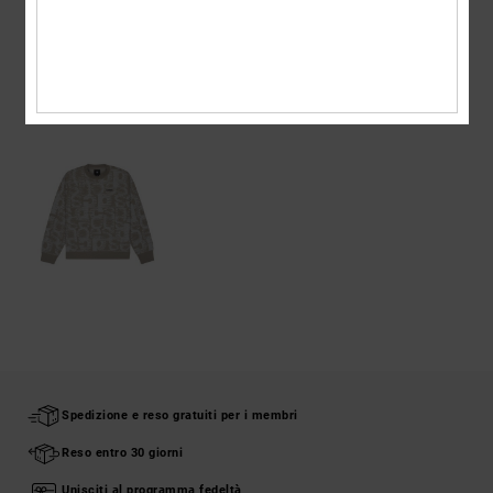
Spedizioni e Resi
VISTI DI RECENTE
Spedizione e reso gratuiti per i membri
Reso entro 30 giorni
Unisciti al programma fedeltà