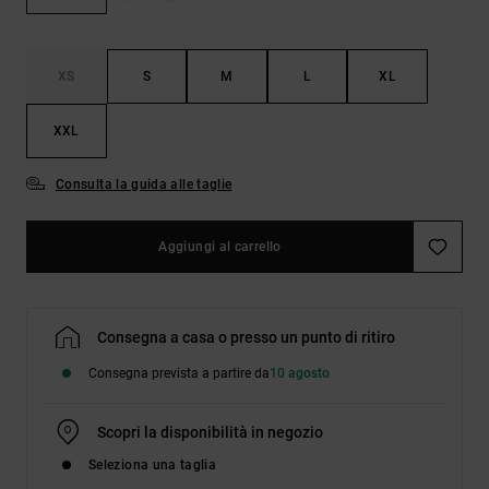
Borse e
risposte
zaini
alle
domande
più
XS
S
M
L
XL
Cinture e
frequenti e
portamonete
accedi al
XXL
nostro
modulo di
contatto.
Consulta la guida alle taglie
Consulta
le FAQ
Aggiungi al carrello
Consegna a casa o presso un punto di ritiro
Consegna prevista a partire da
10 agosto
Scopri la disponibilità in negozio
Seleziona una taglia