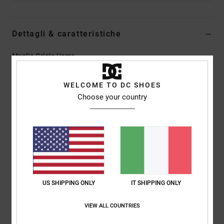
Dettagli & caratteristiche
Maglia Grigio Uomo
Style
EDYSW03038
Codice colore
sgr6
WELCOME TO DC SHOES
Caratteristiche
Choose your country
Tessuto:
60% cotone, 40% acrilico lavorato a maglia, filato
calibro 12
Vestibilità:
vestibilità relaxed
Ricamo sul petto a sinistra
Logo DC
US SHIPPING ONLY
IT SHIPPING ONLY
Composizione
[Tessuto principale] 100% acrilico
VIEW ALL COUNTRIES