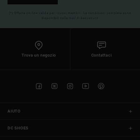
(*) Offerta on-line valida per i nuovi membri - Le condizioni complete sono
disponibili nella mail di benvenuto
Trova un negozio
Contattaci
AIUTO
DC SHOES