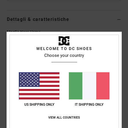
Dettagli & caratteristiche
Maglia Nero Uomo
Style
EDYSW03038
Codice colore
kvj6
WELCOME TO DC SHOES
Caratteristiche
Choose your country
Tessuto:
60% cotone, 40% acrilico lavorato a maglia, filato
calibro 12
Vestibilità:
vestibilità relaxed
Ricamo sul petto a sinistra
Logo DC
US SHIPPING ONLY
IT SHIPPING ONLY
Composizione
[Tessuto principale] 100% acrilico
VIEW ALL COUNTRIES