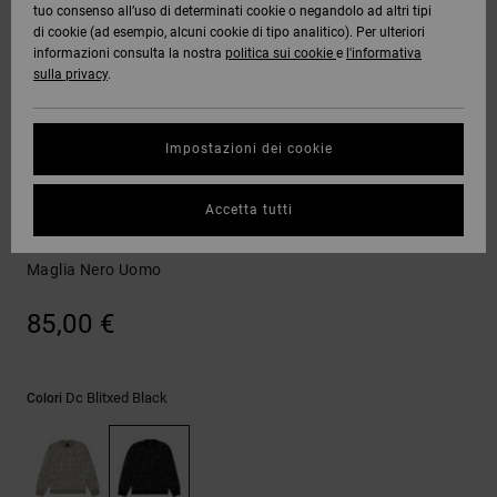
tuo consenso all’uso di determinati cookie o negandolo ad altri tipi
Quiksilver
Tutto
Capispalla
Jeans,
Capispalla
Felpe
Guarda
di cookie (ad esempio, alcuni cookie di tipo analitico). Per ulteriori
Freedom
Stivali da
Pantaloni
Berretti
Tutto
informazioni consulta la nostra
politica sui cookie
e
l'informativa
OFFERTE
Onyx
Snowboard
e Short
sulla privacy
.
Pantaloni
Felpe
Protezione
Accessori
dei dati
AIUTO &
AT-2
Unisex
Guarda
Impostazioni dei cookie
CONTATTI
Shorts
T-shirt
Tutto
Guarda
Guida alle
Liquid
Guarda
Tutto
taglie
Felpe
Accetta tutti
NEGOZI
Fuego
Boardshorts
Camicie e
Tutto
polo
DC Blitxed
Maglia Nero Uomo
Avvia una
CARTA
Guarda
conversazione
REGALO
Tutto
Pantaloni,
per ottenere
85,00 €
jeans e
la risposta
short
più rapida
WISHLIST
alla tua
domanda.
Dc Blitxed Black
Colori
Berretti e
Avvia una
Cappelli
conversazione
Trova le