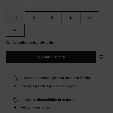
Borse e
risposte
zaini
alle
domande
più
XS
S
M
L
XL
Cinture e
frequenti e
portamonete
accedi al
XXL
nostro
modulo di
contatto.
Consulta la guida alle taglie
Consulta
le FAQ
Aggiungi al carrello
Consegna a casa o presso un punto di ritiro
Consegna prevista a partire da
11 agosto
Scopri la disponibilità in negozio
Seleziona una taglia