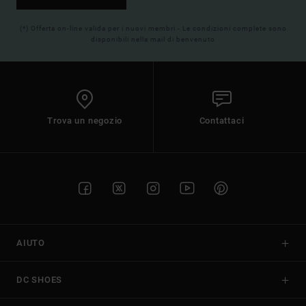
(*) Offerta on-line valida per i nuovi membri - Le condizioni complete sono
disponibili nella mail di benvenuto
Trova un negozio
Contattaci
AIUTO
DC SHOES