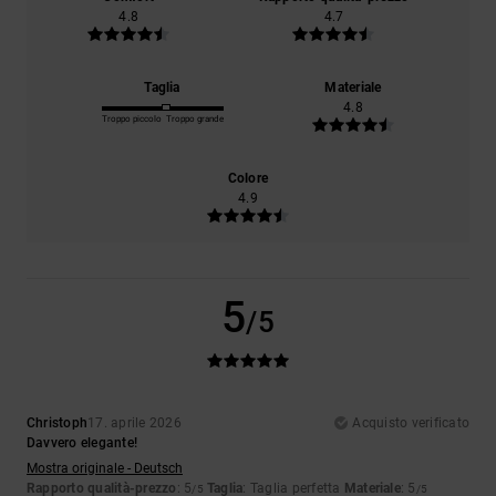
4.8
4.7
Taglia
Materiale
4.8
Troppo piccolo
Troppo grande
Colore
4.9
5
/5
Christoph
17. aprile 2026
Acquisto verificato
Davvero elegante!
Mostra originale - Deutsch
Rapporto qualità-prezzo
: 5
Taglia
: Taglia perfetta
Materiale
: 5
/5
/5