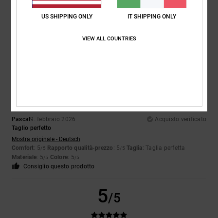
Verdeeeee
Mostra originale - Deutsch
US SHIPPING ONLY
IT SHIPPING ONLY
Comfort
: 5
Rapporto qualità-prezzo
: 4
Taglia
: Taglia perfetta
/5
/5
Materiale
: 5
Colore
: 5
/5
/5
VIEW ALL COUNTRIES
Consiglio questo prodotto
5
/5
Pascal
9. febbraio 2026
Acquisto verificato
Taglio perfetto
Mostra originale - Deutsch
Comfort
: 5
Rapporto qualità-prezzo
: 5
Taglia
: Taglia perfetta
/5
/5
Materiale
: 5
Colore
: 5
/5
/5
Consiglio questo prodotto
5
/5