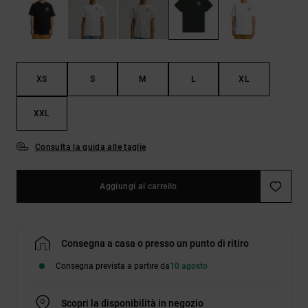
Borse e
risposte
zaini
alle
domande
più
Cinture e
frequenti e
portamonete
accedi al
XS
S
M
L
XL
nostro
modulo di
contatto.
XXL
Consulta
le FAQ
Consulta la guida alle taglie
Aggiungi al carrello
Consegna a casa o presso un punto di ritiro
Consegna prevista a partire da
10 agosto
Scopri la disponibilità in negozio