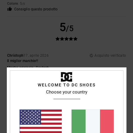
Colore
: 5
/5
Consiglio questo prodotto
5
/5
Christoph
17. aprile 2026
Acquisto verificato
Il miglior marchio!!
Mostra originale - Deutsch
Comfort
: 5
Rapporto qualità-prezzo
: 5
Taglia
: Piccolo
Materiale
: 5
/5
/5
/5
Colore
: 5
/5
Consiglio questo prodotto
WELCOME TO DC SHOES
Choose your country
5
/5
Alexander
21. febbraio 2026
Acquisto verificato