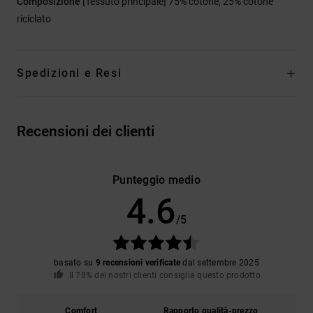
Composizione
[Tessuto principale] 75% cotone, 25% cotone
riciclato
Spedizioni e Resi
Recensioni dei clienti
Punteggio medio
4.6
/5
basato su
9 recensioni verificate
dal settembre 2025
Il 78% dei nostri clienti consiglia questo prodotto
Comfort
Rapporto qualità-prezzo