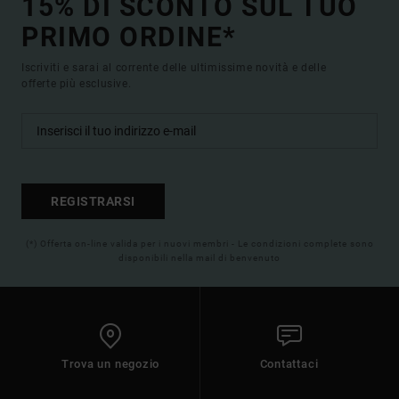
15% DI SCONTO SUL TUO
PRIMO ORDINE*
Iscriviti e sarai al corrente delle ultimissime novità e delle
offerte più esclusive.
REGISTRARSI
(*) Offerta on-line valida per i nuovi membri - Le condizioni complete sono
disponibili nella mail di benvenuto
Trova un negozio
Contattaci