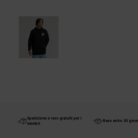
Spedizione e reso gratuiti per i
Reso entro 30 giorn
membri