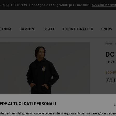
🤟🏻
DC CREW
Consegna e resi gratuiti per i membri
Accedi/ iscrivit
DONNA
BAMBINI
SKATE
COURT GRAFFIK
SNOW
Home
DC 
Felpa
ECO-B
75,
Colori
EDE AI TUOI DATI PERSONALI
C
tri partner, utilizziamo i cookie o dei sistemi equivalenti per salvare e/o acceder