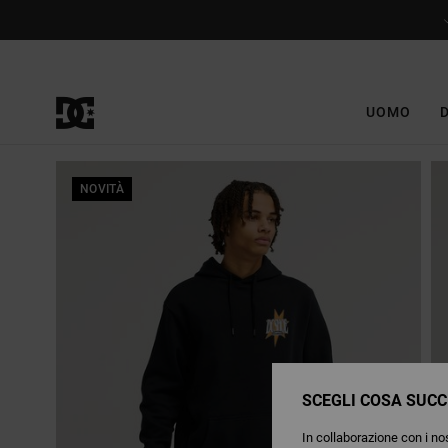
Salta
alle
informazioni
sul
prodotto
UOMO
NOVITÀ
SCEGLI COSA SUCC
In collaborazione con i nos