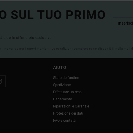
O SUL TUO PRIMO
tà e delle offerte più esclusive.
on-line valida per i nuovi membri - Le condizioni complete sono disponibili nella mail
AIUTO
Stato dell'ordine
Spedizione
Effettuare un reso
Pagamento
Riparazioni e Garanzie
Protezione dei dati
FAQ e contatti