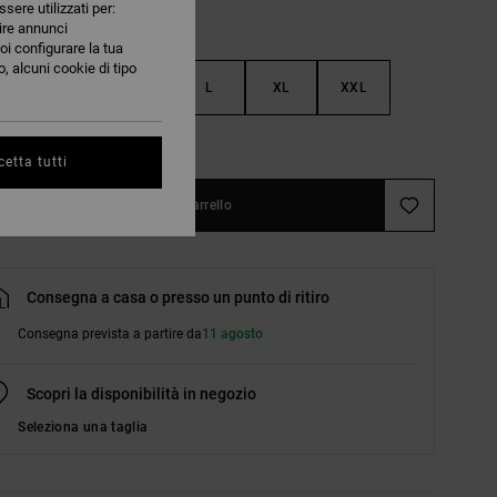
ssere utilizzati per:
nire annunci
oi configurare la tua
, alcuni cookie di tipo
S
M
L
XL
XXL
nsulta la guida alle taglie
etta tutti
Aggiungi al carrello
Consegna a casa o presso un punto di ritiro
Consegna prevista a partire da
11 agosto
Scopri la disponibilità in negozio
Seleziona una taglia