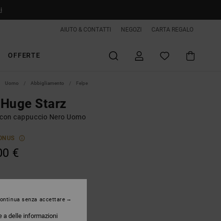
i
AIUTO & CONTATTI
NEGOZI
CARTA REGALO
OFFERTE
Uomo
Abbigliamento
Felpe
Huge Starz
 con cappuccio Nero Uomo
ONUS
00 €
Black
ontinua senza accettare
e a delle informazioni