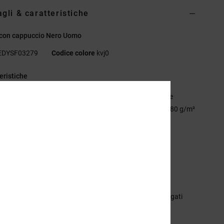
agli & caratteristiche
 con cappuccio Nero Uomo
EDYSF03279
Codice colore
kvj0
eristiche
essuto:
French terry smerigliato 55% cotone, 25% cotone
lato, 20% poliestere riciclato, con interno semi-garzat,o 280 g/m²
stibilità:
vestibilità standard
ullover con cappuccio
asca canguro
ampe digitali sul petto sinistro e sulla schiena
ttuccia interna al collo a spina di pesce
erniera centrale in nylon
chielli in metallo e cordini piatti con puntali in metallo logati
ogo DC RE/SOLVE