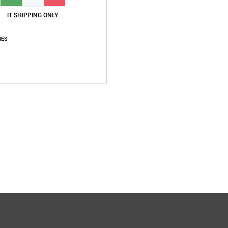
Compo
IT SHIPPING ONLY
20% po
IES
Sped