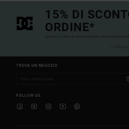
15% DI SCONT
ORDINE*
Iscriviti e sarai al corrente delle ultimissime novi
(*) Offerta 
TROVA UN NEGOZIO
FOLLOW US