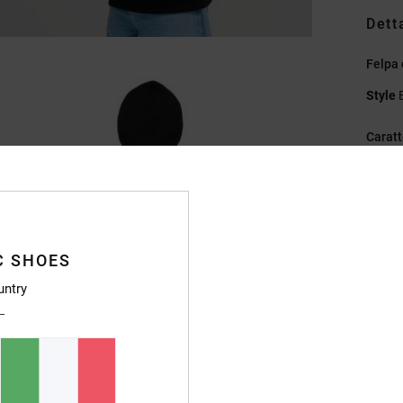
Dett
Felpa
Style
Caratt
T
ricic
Ve
P
C SHOES
T
St
untry
Fe
C
Oc
L